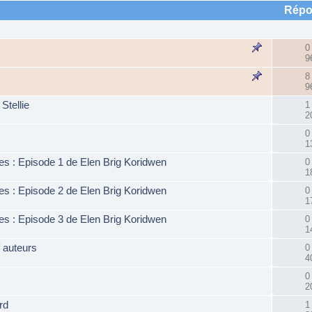
Répo
0
9
8
9
Stellie
1
2
0
1
s : Episode 1 de Elen Brig Koridwen
0
1
s : Episode 2 de Elen Brig Koridwen
0
1
s : Episode 3 de Elen Brig Koridwen
0
1
 auteurs
0
4
0
2
rd
1