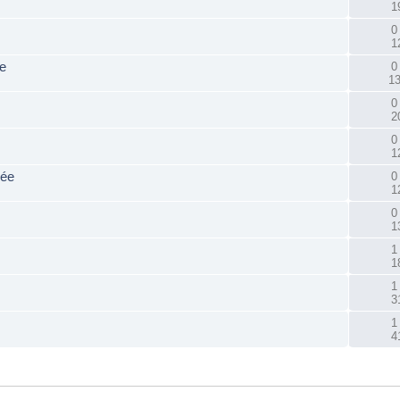
1
0
1
e
0
1
0
2
0
1
vée
0
1
0
1
1
1
1
3
1
4