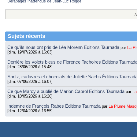
Dérapages inattendus de Jean-Luc Rogge
A
Sujets récents
Ce qu’ils nous ont pris de Léa Morenn Éditions Taurnada
par
La P
[dim. 19/07/2026 à 16:03]
Derrière les volets bleus de Florence Tachoires Éditions Taurnad
[dim. 28/06/2026 à 15:48]
Spritz, cadavres et chocolats de Juliette Sachs Éditions Taurnad
[dim. 07/06/2026 à 16:07]
Ce que Marcy a oublié de Marion Cabrol Éditions Taurnada
par
La
[dim. 10/05/2026 à 16:20]
Indemne de François Rabes Éditions Taurnada
par
La Plume Masq
[dim. 12/04/2026 à 16:55]