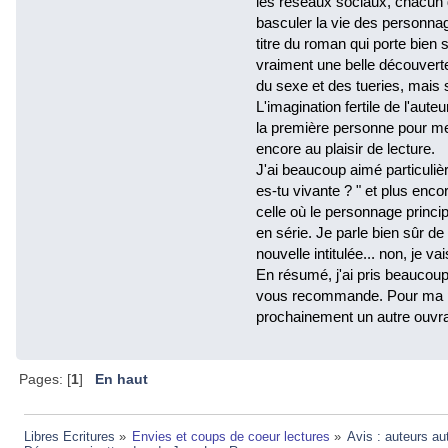
les réseaux sociaux, chacun
basculer la vie des personnag
titre du roman qui porte bien
vraiment une belle découvert
du sexe et des tueries, mais
L'imagination fertile de l'auteu
la première personne pour me
encore au plaisir de lecture.
J'ai beaucoup aimé particuli
es-tu vivante ? " et plus enco
celle où le personnage princi
en série. Je parle bien sûr de 
nouvelle intitulée... non, je va
En résumé, j'ai pris beaucoup 
vous recommande. Pour ma par
prochainement un autre ouvra
Pages: [
1
]
En haut
Libres Ecritures
»
Envies et coups de coeur lectures
»
Avis : auteurs au