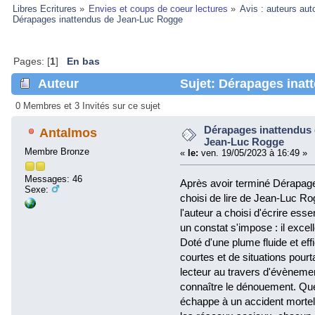
Libres Ecritures
»
Envies et coups de coeur lectures
»
Avis : auteurs aut
Dérapages inattendus de Jean-Luc Rogge
Pages: [
1
]
En bas
Auteur
Sujet: Dérapages inat
138229 fois)
0 Membres et 3 Invités sur ce sujet
Dérapages inattendus
Antalmos
Jean-Luc Rogge
Membre Bronze
«
le:
ven. 19/05/2023 à 16:49 »
Messages: 46
Après avoir terminé Dérapage
Sexe:
choisi de lire de Jean-Luc R
l'auteur a choisi d'écrire ess
un constat s'impose : il excell
Doté d'une plume fluide et effic
courtes et de situations pourt
lecteur au travers d'évènemen
connaître le dénouement. Que 
échappe à un accident mortel