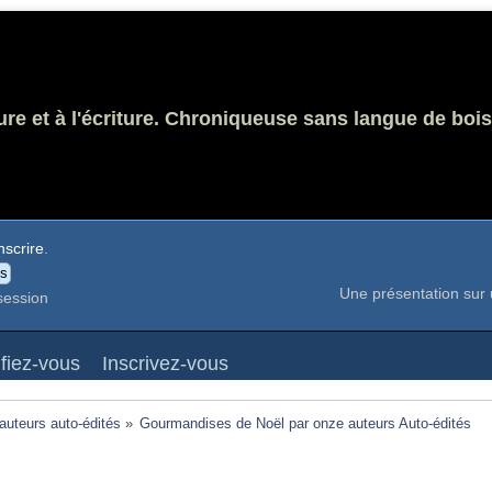
ure et à l'écriture. Chroniqueuse sans langue de bois
nscrire
.
Une présentation sur 
session
ifiez-vous
Inscrivez-vous
 auteurs auto-édités
»
Gourmandises de Noël par onze auteurs Auto-édités 