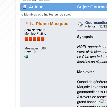
Auteur
Sujet: Gourman
0 Membres et 3 Invités sur ce sujet
Gourmandises
La Plume Masquée
«
le:
dim. 31/12
Administrateur
Membre Platine
Synopsis
:
NOËL approche et n
Messages: 688
votre plaid bien ch
Sexe:
Le Club des Indés
fourrées ou piquant
Mon avis
:
Quand de généreux a
Marjorie Levasseur
gourmandises sur l
A travers ce recuei
grand bonheur
Gourmandises de No