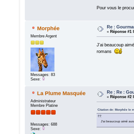
Pour vous le procu
Re : Gourman
Morphée
«
Réponse #1 l
Membre Argent
J'ai beaucoup aim
romans
Messages: 83
Sexe:
Re : Re : Go
La Plume Masquée
«
Réponse #2 l
Administrateur
Membre Platine
Citation de: Morphée le 
J'ai beaucoup aimé au
Messages: 688
Sexe: