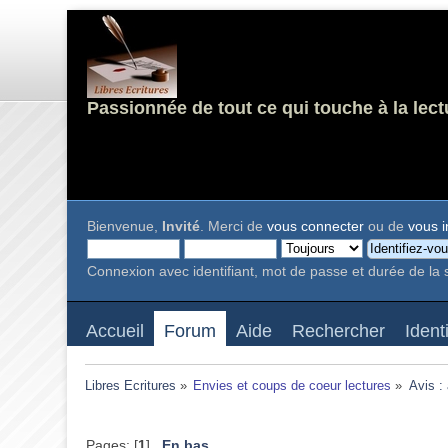
Passionnée de tout ce qui touche à la lect
Bienvenue,
Invité
. Merci de
vous connecter
ou de
vous i
Connexion avec identifiant, mot de passe et durée de la 
Accueil
Forum
Aide
Rechercher
Ident
Libres Ecritures
»
Envies et coups de coeur lectures
»
Avis :
Pages: [
1
]
En bas