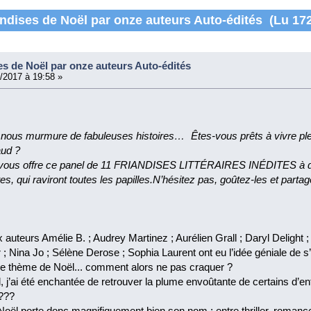
dises de Noël par onze auteurs Auto-édités (Lu 172
 de Noël par onze auteurs Auto-édités
/2017 à 19:58 »
ous murmure de fabuleuses histoires… Êtes-vous prêts à vivre plein
aud ?
 vous offre ce panel de 11 FRIANDISES LITTÉRAIRES INÉDITES à dé
es, qui raviront toutes les papilles.N’hésitez pas, goûtez-les et part
uteurs Amélie B. ; Audrey Martinez ; Aurélien Grall ; Daryl Delight ; E
 ; Nina Jo ; Sélène Derose ; Sophia Laurent ont eu l’idée géniale de
e thème de Noël... comment alors ne pas craquer ?
l, j’ai été enchantée de retrouver la plume envoûtante de certains d’e
?
ël porte donc magnifiquement bien son nom : entre thriller, romance,