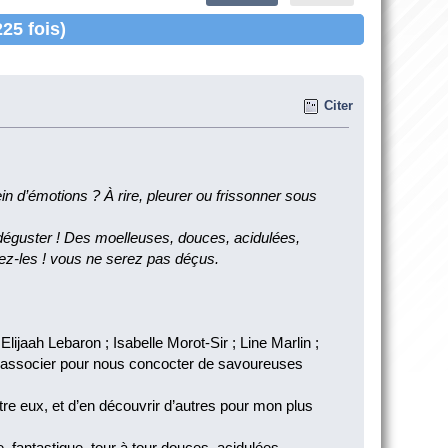
25 fois)
Citer
 d’émotions ? À rire, pleurer ou frissonner sous
guster ! Des moelleuses, douces, acidulées,
agez-les ! vous ne serez pas déçus.
lijaah Lebaron ; Isabelle Morot-Sir ; Line Marlin ;
 s’associer pour nous concocter de savoureuses
ntre eux, et d’en découvrir d’autres pour mon plus
 fantastique, tour à tour douces, acidulées,