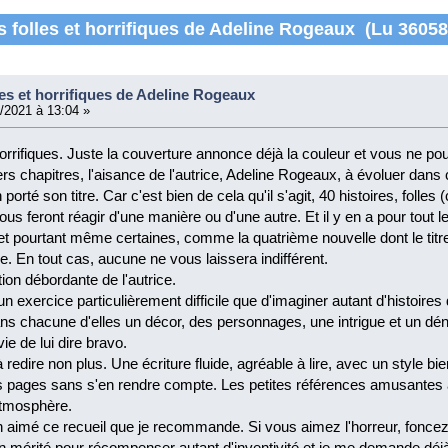
s folles et horrifiques de Adeline Rogeaux (Lu 36058
les et horrifiques de Adeline Rogeaux
/2021 à 13:04 »
 horrifiques. Juste la couverture annonce déjà la couleur et vous ne p
rs chapitres, l'aisance de l'autrice, Adeline Rogeaux, à évoluer dans 
n porté son titre. Car c'est bien de cela qu'il s'agit, 40 histoires, foll
ous feront réagir d'une manière ou d'une autre. Et il y en a pour tout l
et pourtant même certaines, comme la quatrième nouvelle dont le titr
e. En tout cas, aucune ne vous laissera indifférent.
tion débordante de l'autrice.
n exercice particulièrement difficile que d'imaginer autant d'histoires
ans chacune d'elles un décor, des personnages, une intrigue et un dén
vie de lui dire bravo.
à redire non plus. Une écriture fluide, agréable à lire, avec un style bie
les pages sans s'en rendre compte. Les petites références amusantes
atmosphère.
n aimé ce recueil que je recommande. Si vous aimez l'horreur, foncez
 mérité pour récompenser autant d'inventivité et je me demande déjà c