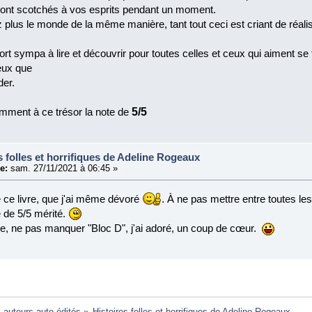
eront scotchés à vos esprits pendant un moment.
 plus le monde de la même manière, tant tout ceci est criant de réali
 fort sympa à lire et découvrir pour toutes celles et ceux qui aiment se 
peux que
er.
mment à ce trésor la note de
5/5
s folles et horrifiques de Adeline Rogeaux
e:
sam. 27/11/2021 à 06:45 »
 ce livre, que j'ai même dévoré
. À ne pas mettre entre toutes le
de 5/5 mérité.
, ne pas manquer "Bloc D", j'ai adoré, un coup de cœur.
: auteurs auto-édités
»
Histoires folles et horrifiques de Adeline Rogeaux