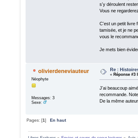
s'y déroulent rest
Vous ne regarderez
C'est un petit livre
tamisée, et je ne 
vous le recommand
Je mets bien évide
Re : Histoire
olivierdeneviauteur
«
Réponse #3 l
Néophyte
J'ai beaucoup aimé
recommande. Note 
Messages: 3
De la même auteure
Sexe:
Pages: [
1
]
En haut
Libres Ecritures
»
Envies et coups de coeur lectures
»
Avis 