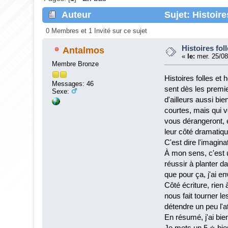
Auteur
Sujet: Histoire
0 Membres et 1 Invité sur ce sujet
Histoires fol
Antalmos
«
le:
mer. 25/08
Membre Bronze
Histoires folles et
Messages: 46
sent dès les premie
Sexe:
d'ailleurs aussi bie
courtes, mais qui v
vous dérangeront, 
leur côté dramatiqu
C'est dire l'imagina
À mon sens, c'est u
réussir à planter d
que pour ça, j'ai en
Côté écriture, rien 
nous fait tourner 
détendre un peu l'
En résumé, j'ai bie
Je mets un 5 ⭐ bien