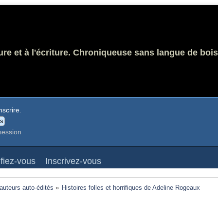
ure et à l'écriture. Chroniqueuse sans langue de bois
nscrire
.
session
ifiez-vous
Inscrivez-vous
 auteurs auto-édités
»
Histoires folles et horrifiques de Adeline Rogeaux