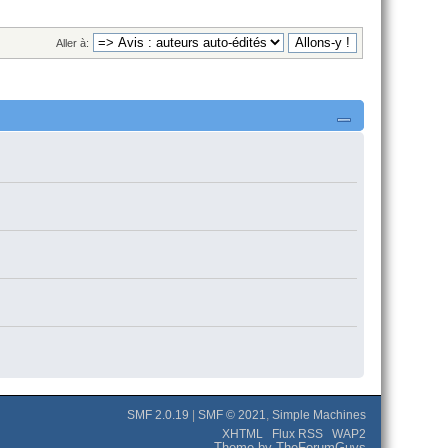
Aller à:
SMF 2.0.19
|
SMF © 2021
,
Simple Machines
XHTML
Flux RSS
WAP2