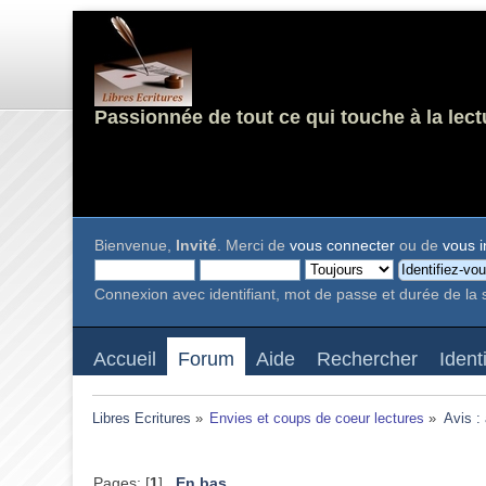
Passionnée de tout ce qui touche à la lect
Bienvenue,
Invité
. Merci de
vous connecter
ou de
vous i
Connexion avec identifiant, mot de passe et durée de la 
Accueil
Forum
Aide
Rechercher
Ident
Libres Ecritures
»
Envies et coups de coeur lectures
»
Avis :
Pages: [
1
]
En bas