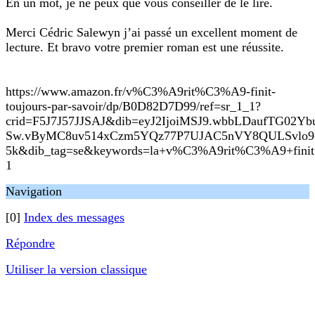
En un mot, je ne peux que vous conseiller de le lire.
Merci Cédric Salewyn j’ai passé un excellent moment de
lecture. Et bravo votre premier roman est une réussite.
https://www.amazon.fr/v%C3%A9rit%C3%A9-finit-
toujours-par-savoir/dp/B0D82D7D99/ref=sr_1_1?
crid=F5J7J57JJSAJ&dib=eyJ2IjoiMSJ9.wbbLDaufTG02Y
Sw.vByMC8uv514xCzm5YQz77P7UJAC5nVY8QULSvlo9
5k&dib_tag=se&keywords=la+v%C3%A9rit%C3%A9+finit+
1
Navigation
[0]
Index des messages
Répondre
Utiliser la version classique