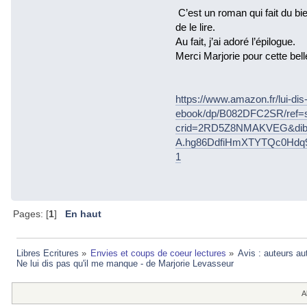
C’est un roman qui fait du bi
de le lire.
Au fait, j’ai adoré l’épilogue.
Merci Marjorie pour cette belle
https://www.amazon.fr/lui-di
ebook/dp/B082DFC2SR/ref=
crid=2RD5Z8NMAKVEG&dib=
A.hg86DdfiHmXTYTQc0Hdq9
1
Pages: [
1
]
En haut
Libres Ecritures
»
Envies et coups de coeur lectures
»
Avis : auteurs au
Ne lui dis pas qu'il me manque - de Marjorie Levasseur
A