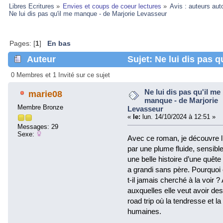
Libres Ecritures
»
Envies et coups de coeur lectures
»
Avis : auteurs aut
Ne lui dis pas qu'il me manque - de Marjorie Levasseur
Pages: [
1
]
En bas
Auteur
Sujet: Ne lui dis pas q
Levasseur (Lu 26035 fois)
0 Membres et 1 Invité sur ce sujet
Ne lui dis pas qu'il me
marie08
manque - de Marjorie
Membre Bronze
Levasseur
«
le:
lun. 14/10/2024 à 12:51 »
Messages: 29
Sexe:
Avec ce roman, je découvre l
par une plume fluide, sensible
une belle histoire d’une quête 
a grandi sans père. Pourquoi c
t-il jamais cherché à la voir ? 
auxquelles elle veut avoir des
road trip où la tendresse et la
humaines.