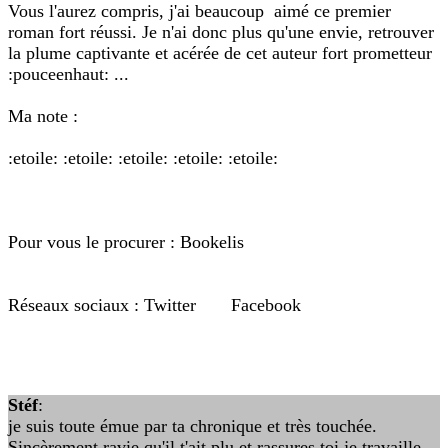
Vous l'aurez compris, j'ai beaucoup aimé ce premier
roman fort réussi. Je n'ai donc plus qu'une envie, retrouver
la plume captivante et acérée de cet auteur fort prometteur
:pouceenhaut: ...
Ma note :
:etoile: :etoile: :etoile: :etoile: :etoile:
Pour vous le procurer : Bookelis
Réseaux sociaux : Twitter Facebook
Stéf
:
je suis toute émue par ta chronique et très touchée.
Sincèrement ravie qu'il t'ait plu et rassures toi je travaille