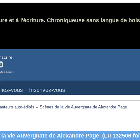
ure et à l'écriture. Chroniqueuse sans langue de bois
nscrire
.
session
ifiez-vous
Inscrivez-vous
 auteurs auto-édités
»
Scènes de la vie Auvergnate de Alexandre Page 
 la vie Auvergnate de Alexandre Page (Lu 132506 foi