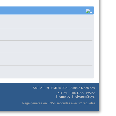
SMF 2.0.19
|
SMF © 2021
,
Simple Machines
XHTML
Flux RSS
WAP2
Theme by TheForumGuys
Page générée en 0.354 secondes avec 22 requêtes.