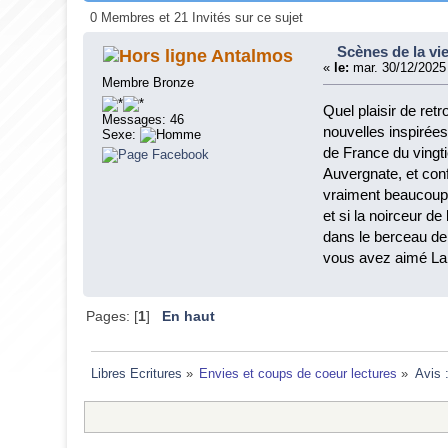
0 Membres et 21 Invités sur ce sujet
Scènes de la vi
Antalmos
«
le:
mar. 30/12/2025
Membre Bronze
Quel plaisir de ret
Messages: 46
nouvelles inspirées
Sexe:
de France du vingti
Auvergnate, et confi
vraiment beaucoup d
et si la noirceur d
dans le berceau de 
vous avez aimé La 
Pages: [
1
]
En haut
Libres Ecritures
»
Envies et coups de coeur lectures
»
Avis 