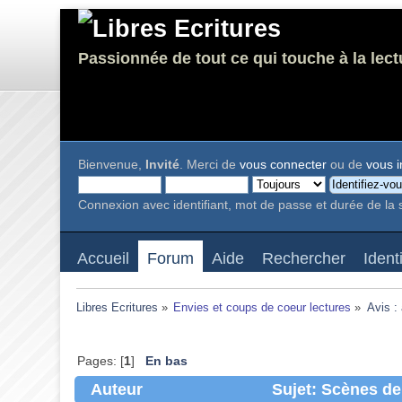
Passionnée de tout ce qui touche à la lect
Bienvenue,
Invité
. Merci de
vous connecter
ou de
vous i
Connexion avec identifiant, mot de passe et durée de la 
Accueil
Forum
Aide
Rechercher
Ident
Libres Ecritures
»
Envies et coups de coeur lectures
»
Avis :
Pages: [
1
]
En bas
Auteur
Sujet: Scènes de