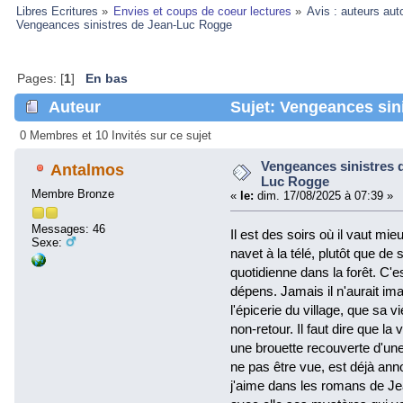
Libres Ecritures
»
Envies et coups de coeur lectures
»
Avis : auteurs aut
Vengeances sinistres de Jean-Luc Rogge
Pages: [
1
]
En bas
Auteur
Sujet: Vengeances sin
30677 fois)
0 Membres et 10 Invités sur ce sujet
Vengeances sinistres 
Antalmos
Luc Rogge
Membre Bronze
«
le:
dim. 17/08/2025 à 07:39 »
Messages: 46
Il est des soirs où il vaut mie
Sexe:
navet à la télé, plutôt que de 
quotidienne dans la forêt. C'
dépens. Jamais il n'aurait im
l'épicerie du village, que sa v
non-retour. Il faut dire que la 
une brouette recouverte d'une 
ne pas être vue, est déjà an
j'aime dans les romans de Jean