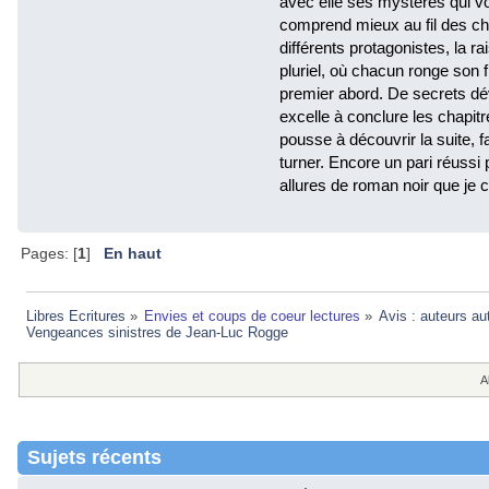
avec elle ses mystères qui v
comprend mieux au fil des ch
différents protagonistes, la ra
pluriel, où chacun ronge son f
premier abord. De secrets dév
excelle à conclure les chapi
pousse à découvrir la suite, 
turner. Encore un pari réussi
allures de roman noir que je c
Pages: [
1
]
En haut
Libres Ecritures
»
Envies et coups de coeur lectures
»
Avis : auteurs au
Vengeances sinistres de Jean-Luc Rogge
A
Sujets récents