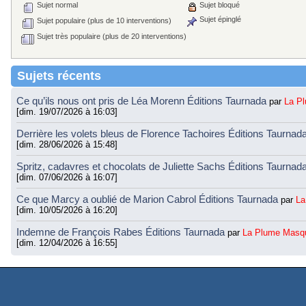
Sujet normal
Sujet bloqué
Sujet épinglé
Sujet populaire (plus de 10 interventions)
Sujet très populaire (plus de 20 interventions)
Sujets récents
Ce qu’ils nous ont pris de Léa Morenn Éditions Taurnada
par
La P
[dim. 19/07/2026 à 16:03]
Derrière les volets bleus de Florence Tachoires Éditions Taurnad
[dim. 28/06/2026 à 15:48]
Spritz, cadavres et chocolats de Juliette Sachs Éditions Taurnad
[dim. 07/06/2026 à 16:07]
Ce que Marcy a oublié de Marion Cabrol Éditions Taurnada
par
La
[dim. 10/05/2026 à 16:20]
Indemne de François Rabes Éditions Taurnada
par
La Plume Masq
[dim. 12/04/2026 à 16:55]