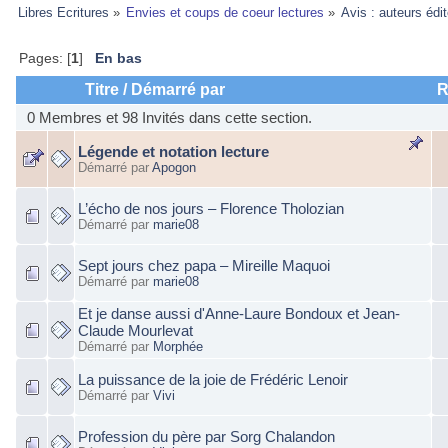
Libres Ecritures
»
Envies et coups de coeur lectures
»
Avis : auteurs édi
Pages: [
1
]
En bas
Titre
/
Démarré par
R
0 Membres et 98 Invités dans cette section.
Légende et notation lecture
Démarré par
Apogon
L’écho de nos jours – Florence Tholozian
Démarré par
marie08
Sept jours chez papa – Mireille Maquoi
Démarré par
marie08
Et je danse aussi d'Anne-Laure Bondoux et Jean-
Claude Mourlevat
Démarré par
Morphée
La puissance de la joie de Frédéric Lenoir
Démarré par
Vivi
Profession du père par Sorg Chalandon