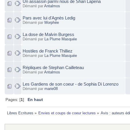
Un assassin parmi nous de Shari Lapena
Démarré par
Antalmos
Pars avec lui d'Agnès Ledig
Démarré par
Morphée
La dose de Malvin Burgess
Démarré par
La Plume Masquée
Hostiles de Franck Thilliez
Démarré par
La Plume Masquée
Répliques de Stephan Cailleteau
Démarré par
Antalmos
Les Gardiens de son coeur - de Sophia Di Lorenzo
Démarré par
marie08
Pages: [
1
]
En haut
Libres Ecritures
»
Envies et coups de coeur lectures
»
Avis : auteurs éd