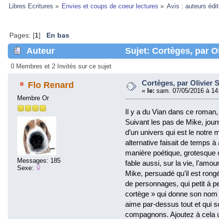
Libres Ecritures
»
Envies et coups de coeur lectures
»
Avis : auteurs édi
Pages: [
1
]
En bas
Auteur
Sujet: Cortèges, par Ol
0 Membres et 2 Invités sur ce sujet
Cortèges, par Olivier 
Flo Renard
«
le:
sam. 07/05/2016 à 14
Membre Or
Il y a du Vian dans ce roman, 
Suivant les pas de Mike, jour
d’un univers qui est le notre
alternative faisait de temps à 
manière poétique, grotesque ou
Messages: 185
fable aussi, sur la vie, l’amou
Sexe:
Mike, persuadé qu’il est rong
de personnages, qui petit à pe
cortège » qui donne son nom
aime par-dessus tout et qui so
compagnons. Ajoutez à cela u