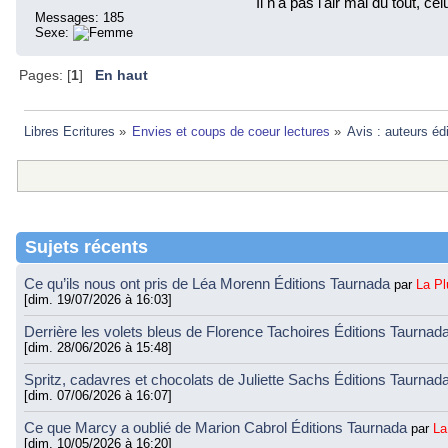
Il n'a pas l'air mal du tout, cel
Messages: 185
Sexe:
Pages: [
1
]
En haut
Libres Ecritures
»
Envies et coups de coeur lectures
»
Avis : auteurs éd
Sujets récents
Ce qu’ils nous ont pris de Léa Morenn Éditions Taurnada
par
La P
[dim. 19/07/2026 à 16:03]
Derrière les volets bleus de Florence Tachoires Éditions Taurnad
[dim. 28/06/2026 à 15:48]
Spritz, cadavres et chocolats de Juliette Sachs Éditions Taurnad
[dim. 07/06/2026 à 16:07]
Ce que Marcy a oublié de Marion Cabrol Éditions Taurnada
par
La
[dim. 10/05/2026 à 16:20]