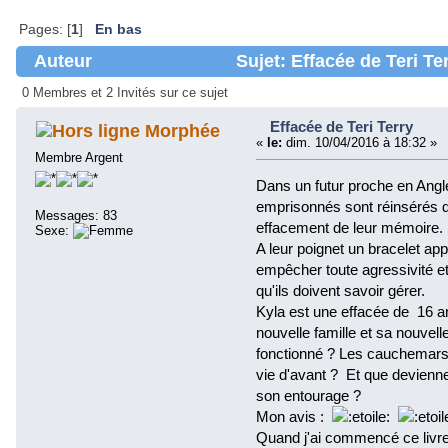
Pages: [
1
]
En bas
Auteur
Sujet: Effacée de Teri Te
0 Membres et 2 Invités sur ce sujet
Effacée de Teri Terry
Morphée
«
le:
dim. 10/04/2016 à 18:32 »
Membre Argent
Dans un futur proche en Angle
emprisonnés sont réinsérés d
Messages: 83
effacement de leur mémoire.
Sexe:
A leur poignet un bracelet app
empêcher toute agressivité et 
qu'ils doivent savoir gérer.
Kyla est une effacée de 16 a
nouvelle famille et sa nouvelle
fonctionné ? Les cauchemars q
vie d'avant ? Et que devienn
son entourage ?
Mon avis :
Quand j'ai commencé ce livre 