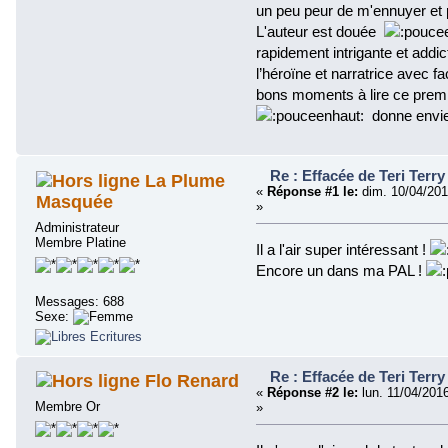
un peu peur de m'ennuyer et
L'auteur est douée
rapidement intrigante et addi
l’héroïne et narratrice avec fa
bons moments à lire ce premie
donne envie 
Re : Effacée de Teri Terry
La Plume
«
Réponse #1 le:
dim. 10/04/201
Masquée
»
Administrateur
Membre Platine
Il a l'air super intéressant !
Encore un dans ma PAL !
Messages: 688
Sexe:
Re : Effacée de Teri Terry
Flo Renard
«
Réponse #2 le:
lun. 11/04/201
Membre Or
»