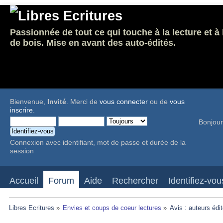
Passionnée de tout ce qui touche à la lecture et à
de bois. Mise en avant des auto-édités.
Bienvenue,
Invité
. Merci de
vous connecter
ou de
vous
inscrire
.
Bonjour
Connexion avec identifiant, mot de passe et durée de la
session
Accueil
Forum
Aide
Rechercher
Identifiez-vou
Libres Ecritures
»
Envies et coups de coeur lectures
»
Avis : auteurs édi