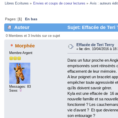
Libres Ecritures
»
Envies et coups de coeur lectures
»
Avis : auteurs édi
Pages: [
1
]
En bas
Auteur
Sujet: Effacée de Teri 
0 Membres et 3 Invités sur ce sujet
Effacée de Teri Terry
Morphée
«
le:
dim. 10/04/2016 à 18:
Membre Argent
Dans un futur proche en Angle
emprisonnés sont réinsérés d
effacement de leur mémoire.
A leur poignet un bracelet app
empêcher toute agressivité et 
Messages: 83
qu'ils doivent savoir gérer.
Sexe:
Kyla est une effacée de 16 a
nouvelle famille et sa nouvelle
fonctionné ? Les cauchemars q
vie d'avant ? Et que devienn
son entourage ?