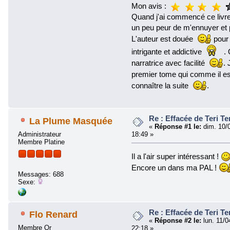
Mon avis :
Quand j'ai commencé ce livre 
un peu peur de m'ennuyer et
L'auteur est douée
pour 
intrigante et addictive
. O
narratrice avec facilité
.
premier tome qui comme il est
connaître la suite
.
Re : Effacée de Teri Te
La Plume Masquée
«
Réponse #1 le:
dim. 10/
Administrateur
18:49 »
Membre Platine
Il a l'air super intéressant !
Encore un dans ma PAL !
Messages: 688
Sexe:
Re : Effacée de Teri Te
Flo Renard
«
Réponse #2 le:
lun. 11/0
Membre Or
22:18 »