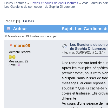
Libres Ecritures
»
Envies et coups de coeur lectures
»
Avis : auteurs édi
Les Gardiens de son coeur - de Sophia Di Lorenzo
Pages: [
1
]
En bas
Auteur
Sujet: Les Gardiens de
Lorenzo (Lu 104815 fois)
0 Membres et 19 Invités sur ce sujet
Les Gardiens de son c
marie08
de Sophia Di Lorenzo
Membre Bronze
«
le:
mar. 30/09/2025 à 10:27 »
Messages: 29
Une romance sur fond de su
Sexe:
Après les multiples péripétie
premier tome, nous retrouvons
a disparu sans laisser de tr
messages, aucune réponse. S
soudain ? Que lui cache-t-il 
colère et tristesse. Elle croyai
différente…
Au cours d’une séance de méd