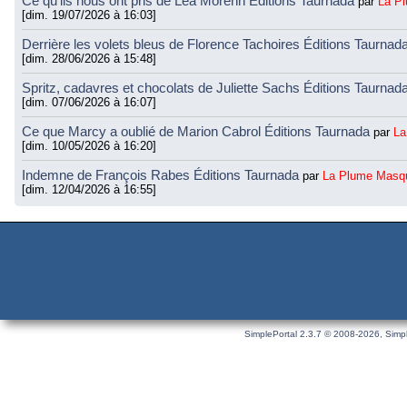
Ce qu’ils nous ont pris de Léa Morenn Éditions Taurnada
par
La P
[dim. 19/07/2026 à 16:03]
Derrière les volets bleus de Florence Tachoires Éditions Taurnad
[dim. 28/06/2026 à 15:48]
Spritz, cadavres et chocolats de Juliette Sachs Éditions Taurnad
[dim. 07/06/2026 à 16:07]
Ce que Marcy a oublié de Marion Cabrol Éditions Taurnada
par
La
[dim. 10/05/2026 à 16:20]
Indemne de François Rabes Éditions Taurnada
par
La Plume Masq
[dim. 12/04/2026 à 16:55]
SimplePortal 2.3.7 © 2008-2026, Simpl