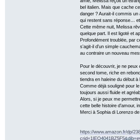
amie, Melissa reçoit un étran
bel italien. Mais que cache ce
danger ? Aurait-il commis un 
qui restent sans réponse… et 
Cette même nuit, Melissa rêve
quelque part. Il est ligoté et 
Profondément troublée, par cet
s'agit-il d’un simple cauchem
au contraire un nouveau mess
Pour le découvrir, je ne peu
second tome, riche en rebond
tiendra en haleine du début à l
Comme déjà souligné pour le 
toujours aussi fluide et agréabl
Alors, si je peux me permettr
cette belle histoire d’amour, 
Merci à Sophia di Lorenzo de m
https://www.amazon.fr/dp/23
crid=1IEQ4041BZ5F5&dib=ey