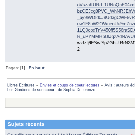
oVszaKURd_1UNoQnE04xd
bzCEJcg8PVO_WhNRJEhVr
_py9lWDId0J8Ud3gCWF8vRl
uw1F8uW2OWuenUu9mZnz
1LQ0obdTnV450ff5S56raS
R_uPYMMHbUlJqzAdNAvUF
wzIztj9ESwlSpZGhU.RrN3M
2
Pages: [
1
]
En haut
Libres Ecritures
»
Envies et coups de coeur lectures
»
Avis : auteurs éd
Les Gardiens de son coeur - de Sophia Di Lorenzo
Sujets récents