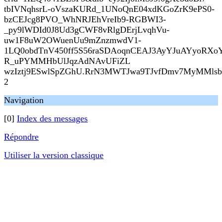
tbIVNqhsrL-oVszaKURd_1UNoQnE04xdKGoZrK9ePS0-
bzCEJcg8PVO_WhNRJEhVreIb9-RGBWI3-
_py9lWDId0J8Ud3gCWF8vRlgDErjLvqhVu-
uw1F8uW2OWuenUu9mZnzmwdV1-
1LQ0obdTnV450ff5S56raSDAoqnCEAJ3AyYJuAYyoRXoY
R_uPYMMHbUlJqzAdNAvUFiZL
wzIztj9ESwlSpZGhU.RrN3MWTJwa9TJvfDmv7MyMMlsbCsY
2
Navigation
[0]
Index des messages
Répondre
Utiliser la version classique