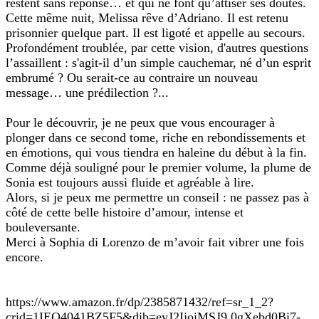
restent sans réponse… et qui ne font qu’attiser ses doutes.
Cette même nuit, Melissa rêve d’Adriano. Il est retenu
prisonnier quelque part. Il est ligoté et appelle au secours.
Profondément troublée, par cette vision, d'autres questions
l’assaillent : s'agit-il d’un simple cauchemar, né d’un esprit
embrumé ? Ou serait-ce au contraire un nouveau
message… une prédilection ?...
Pour le découvrir, je ne peux que vous encourager à
plonger dans ce second tome, riche en rebondissements et
en émotions, qui vous tiendra en haleine du début à la fin.
Comme déjà souligné pour le premier volume, la plume de
Sonia est toujours aussi fluide et agréable à lire.
Alors, si je peux me permettre un conseil : ne passez pas à
côté de cette belle histoire d’amour, intense et
bouleversante.
Merci à Sophia di Lorenzo de m’avoir fait vibrer une fois
encore.
https://www.amazon.fr/dp/2385871432/ref=sr_1_2?
crid=1IEQ4041BZ5F5&dib=eyJ2IjoiMSJ9.0gXebd0Bi7-