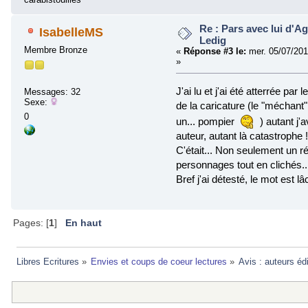
Re : Pars avec lui d'A
IsabelleMS
Ledig
Membre Bronze
«
Réponse #3 le:
mer. 05/07/201
»
J'ai lu et j'ai été atterrée par
Messages: 32
Sexe:
de la caricature (le "méchant" 
0
un... pompier
) autant j'
auteur, autant là catastrophe !
C'était... Non seulement un 
personnages tout en clichés..
Bref j'ai détesté, le mot est 
Pages: [
1
]
En haut
Libres Ecritures
»
Envies et coups de coeur lectures
»
Avis : auteurs éd