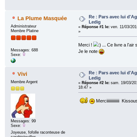
Re : Pars avec lui d'A
La Plume Masquée
Ledig
Administrateur
«
Réponse #1 le:
ven. 11/03/201
Membre Platine
»
Merci !
... Ce livre a l'ai
Messages: 688
Je le note
Sexe:
Re : Pars avec lui d'A
Vivi
Ledig
Membre Argent
«
Réponse #2 le:
sam. 19/03/20
18:47 »
Merciiiiiiiiiiiiii Kissou
Messages: 99
Sexe:
Joyeuse, fofolle raconteuse de
carabistouilles