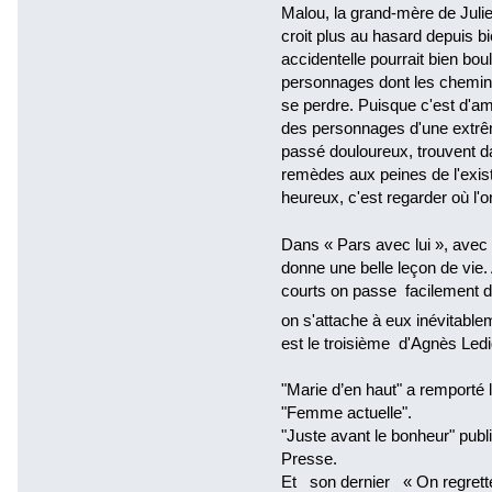
Malou, la grand-mère de Juliet
croit plus au hasard depuis b
accidentelle pourrait bien bou
personnages dont les chemins
se perdre. Puisque c'est d'amo
des personnages d'une extrêm
passé douloureux, trouvent da
remèdes aux peines de l'exis
heureux, c'est regarder où l'on
Dans « Pars avec lui », avec 
donne une belle leçon de vie.
courts on passe facilement d'
on s'attache à eux inévitabl
est le troisième d'Agnès Ledig.
"Marie d’en haut" a remporté 
"Femme actuelle".
"Juste avant le bonheur" publ
Presse.
Et son dernier « On regrettera