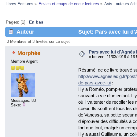
Libres Ecritures
»
Envies et coups de coeur lectures
»
Avis : auteurs édi
Pages: [
1
]
En bas
Auteur
Sujet: Pars avec lui d
0 Membres et 3 Invités sur ce sujet
Pars avec lui d'Agnès 
Morphée
«
le:
ven. 11/03/2016 à 16:
Membre Argent
Résumé de ce livre trouvé sur
http://www.agnesledig.fr/
de-pars-avec-lui
:
Il y a Roméo, pompier profes
sauvant la vie d'un enfant. Il y
Messages: 83
où il va tenter de recoller le
Sexe:
coeur. Ils souffrent tous les
de Vanessa, sa petite soeur ado
d'éprouver des difficultés à c
fort que tout, malgré un comp
Il y a aussi Guillaume, un coll