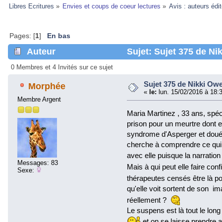
Libres Ecritures
»
Envies et coups de coeur lectures
»
Avis : auteurs édi
Pages: [
1
]
En bas
Auteur
Sujet: Sujet 375 de Ni
0 Membres et 4 Invités sur ce sujet
Sujet 375 de Nikki Ow
Morphée
«
le:
lun. 15/02/2016 à 18:
Membre Argent
Maria Martinez , 33 ans, spéci
prison pour un meurtre dont el
syndrome d'Asperger et douée
cherche à comprendre ce qui 
avec elle puisque la narration
Messages: 83
Mais à qui peut elle faire co
Sexe:
thérapeutes censés être là p
qu'elle voit sortent de son im
réellement ?
Le suspens est là tout le lon
et on se laisse prendre a