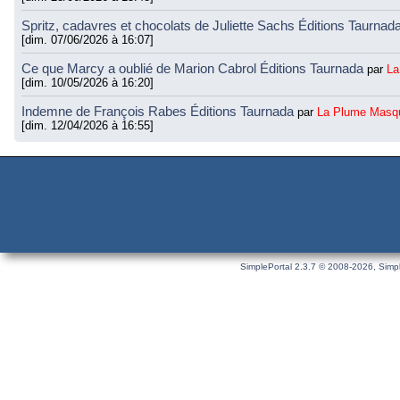
Spritz, cadavres et chocolats de Juliette Sachs Éditions Taurnad
[dim. 07/06/2026 à 16:07]
Ce que Marcy a oublié de Marion Cabrol Éditions Taurnada
par
La
[dim. 10/05/2026 à 16:20]
Indemne de François Rabes Éditions Taurnada
par
La Plume Masq
[dim. 12/04/2026 à 16:55]
SimplePortal 2.3.7 © 2008-2026, Simpl