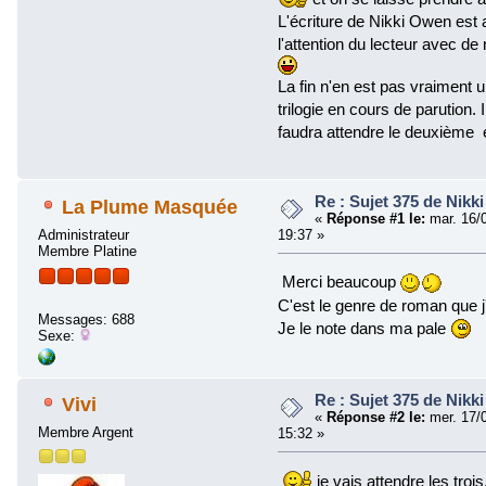
L'écriture de Nikki Owen est a
l'attention du lecteur avec d
La fin n'en est pas vraiment 
trilogie en cours de parution. 
faudra attendre le deuxième e
Re : Sujet 375 de Nikk
La Plume Masquée
«
Réponse #1 le:
mar. 16/
Administrateur
19:37 »
Membre Platine
Merci beaucoup
C'est le genre de roman que 
Messages: 688
Je le note dans ma pale
Sexe:
Re : Sujet 375 de Nikk
Vivi
«
Réponse #2 le:
mer. 17/
Membre Argent
15:32 »
je vais attendre les trois..