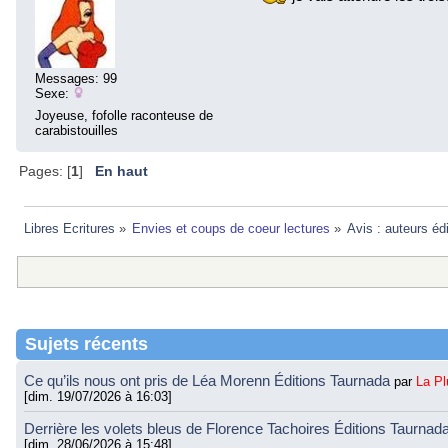
Messages: 99
Sexe:
Joyeuse, fofolle raconteuse de
carabistouilles
Pages: [
1
]
En haut
Libres Ecritures
»
Envies et coups de coeur lectures
»
Avis : auteurs éd
Sujets récents
Ce qu’ils nous ont pris de Léa Morenn Éditions Taurnada
par
La P
[dim. 19/07/2026 à 16:03]
Derrière les volets bleus de Florence Tachoires Éditions Taurnad
[dim. 28/06/2026 à 15:48]