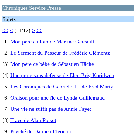
Chroniques Service Presse
Sujets
<<
<
(11/12)
>
>>
[1]
Mon père au loin de Martine Gercault
[2]
Le Serment du Passeur de Frédéric Clémentz
[3]
Mon père ce bébé de Sébastien Tâche
[4]
Une proie sans défense de Elen Brig Koridwen
[5]
Les Chroniques de Gabriel : T1 de Fred Marty
[6]
Oraison pour une île de Lynda Guillemaud
[7]
Une vie ne suffit pas de Annie Fayet
[8]
Trace de Alan Poisot
[9]
Psyché de Damien Eleonori