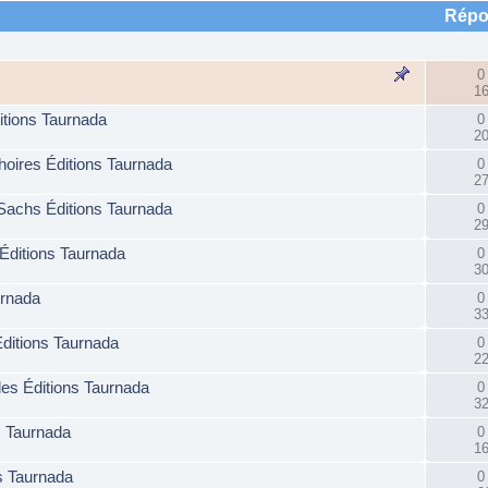
Répo
0
1
itions Taurnada
0
2
choires Éditions Taurnada
0
2
e Sachs Éditions Taurnada
0
2
Éditions Taurnada
0
3
urnada
0
3
ditions Taurnada
0
2
des Éditions Taurnada
0
3
s Taurnada
0
1
ns Taurnada
0