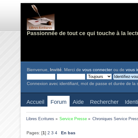
Passionnée de tout ce qui touche à la lect
Bienvenue,
Invité
. Merci de
vous connecter
ou de
vous i
Connexion avec identifiant, mot de passe et durée de la 
Accueil
Forum
Aide
Rechercher
Ident
Libres Ecritures
»
Service Presse
»
Chroniques Service Pres
Pages: [
1
]
2
3
4
En bas