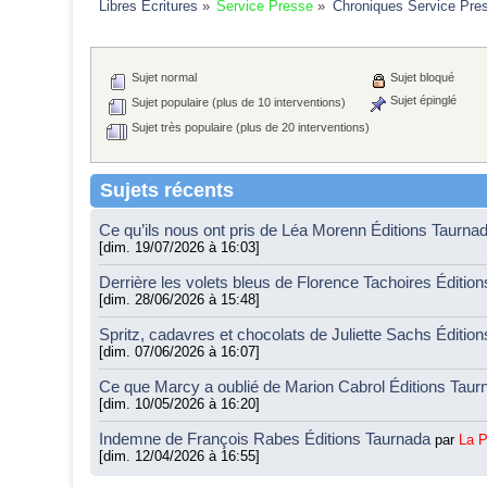
Libres Ecritures
»
Service Presse
»
Chroniques Service Pre
Sujet normal
Sujet bloqué
Sujet épinglé
Sujet populaire (plus de 10 interventions)
Sujet très populaire (plus de 20 interventions)
Sujets récents
Ce qu’ils nous ont pris de Léa Morenn Éditions Taurna
[dim. 19/07/2026 à 16:03]
Derrière les volets bleus de Florence Tachoires Éditio
[dim. 28/06/2026 à 15:48]
Spritz, cadavres et chocolats de Juliette Sachs Éditio
[dim. 07/06/2026 à 16:07]
Ce que Marcy a oublié de Marion Cabrol Éditions Tau
[dim. 10/05/2026 à 16:20]
Indemne de François Rabes Éditions Taurnada
par
La 
[dim. 12/04/2026 à 16:55]