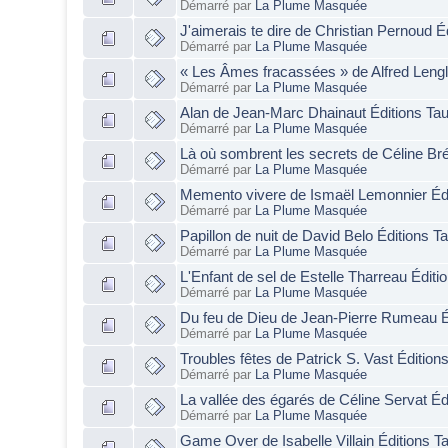
Démarré par
La Plume Masquée
J'aimerais te dire de Christian Pernoud É
Démarré par
La Plume Masquée
« Les Âmes fracassées » de Alfred Lengl
Démarré par
La Plume Masquée
Alan de Jean-Marc Dhainaut Éditions Ta
Démarré par
La Plume Masquée
Là où sombrent les secrets de Céline Br
Démarré par
La Plume Masquée
Memento vivere de Ismaël Lemonnier Éd
Démarré par
La Plume Masquée
Papillon de nuit de David Belo Éditions T
Démarré par
La Plume Masquée
L'Enfant de sel de Estelle Tharreau Édit
Démarré par
La Plume Masquée
Du feu de Dieu de Jean-Pierre Rumeau É
Démarré par
La Plume Masquée
Troubles fêtes de Patrick S. Vast Édition
Démarré par
La Plume Masquée
La vallée des égarés de Céline Servat Éd
Démarré par
La Plume Masquée
Game Over de Isabelle Villain Éditions T