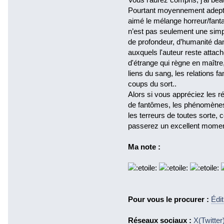
Pourtant moyennement adepte 
aimé le mélange horreur/fant
n’est pas seulement une simple
de profondeur, d’humanité dan
auxquels l'auteur reste attac
d'étrange qui règne en maître
liens du sang, les relations f
coups du sort..
Alors si vous appréciez les ré
de fantômes, les phénomènes
les terreurs de toutes sorte, 
passerez un excellent momen
Ma note :
Pour vous le procurer :
Édi
Réseaux sociaux :
X(Twitter