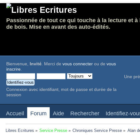
Passionnée de tout ce qui touche à la lecture et à
de bois. Mise en avant des auto-édités.
Bienvenue,
Invité
. Merci de
vous connecter
ou de
vous
inscrire
.
Une pré
Connexion avec identifiant, mot de passe et durée de la
session
Accueil
Forum
Aide
Rechercher
Identifiez-vou
Libres Ecritures
»
Service Presse
»
Chroniques Service Presse
»
Alan d