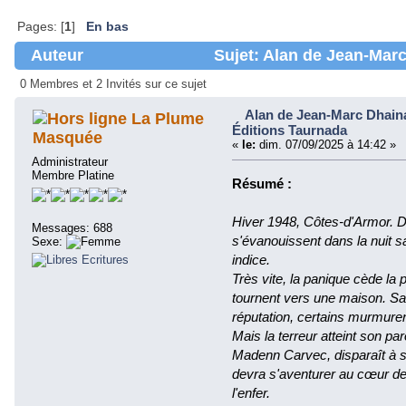
Pages: [
1
]
En bas
Auteur
Sujet: Alan de Jean-Mar
66055 fois)
0 Membres et 2 Invités sur ce sujet
Alan de Jean-Marc Dhain
La Plume
Éditions Taurnada
Masquée
«
le:
dim. 07/09/2025 à 14:42 »
Administrateur
Membre Platine
Résumé :
Hiver 1948, Côtes-d'Armor. D
Messages: 688
s'évanouissent dans la nuit s
Sexe:
indice.
Très vite, la panique cède la 
tournent vers une maison. Sa
réputation, certains murmuren
Mais la terreur atteint son pa
Madenn Carvec, disparaît à son
devra s'aventurer au cœur de
l'enfer.