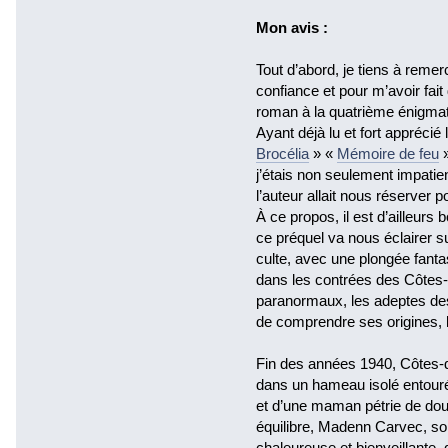
Mon avis :
Tout d’abord, je tiens à reme
confiance et pour m’avoir fai
roman à la quatrième énigmat
Ayant déjà lu et fort appréci
Brocélia
» «
Mémoire de feu
»
j’étais non seulement impatie
l’auteur allait nous réserver 
À ce propos, il est d’ailleurs
ce préquel va nous éclairer 
culte, avec une plongée fant
dans les contrées des Côtes-
paranormaux, les adeptes des
de comprendre ses origines, 
Fin des années 1940, Côtes-d'
dans un hameau isolé entouré 
et d’une maman pétrie de dou
équilibre, Madenn Carvec, s
chaleureuse et bienveillante, 