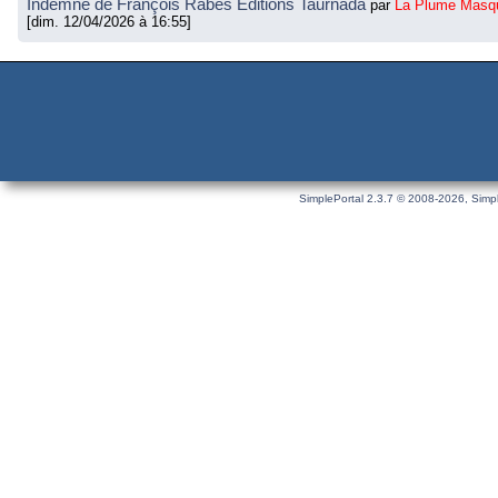
Indemne de François Rabes Éditions Taurnada
par
La Plume Masq
[dim. 12/04/2026 à 16:55]
SimplePortal 2.3.7 © 2008-2026, Simpl