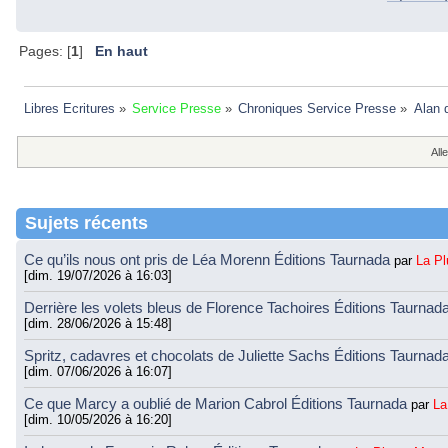
Pages: [
1
]
En haut
Libres Ecritures
»
Service Presse
»
Chroniques Service Presse
»
Alan 
Alle
Sujets récents
Ce qu’ils nous ont pris de Léa Morenn Éditions Taurnada
par
La P
[dim. 19/07/2026 à 16:03]
Derrière les volets bleus de Florence Tachoires Éditions Taurnad
[dim. 28/06/2026 à 15:48]
Spritz, cadavres et chocolats de Juliette Sachs Éditions Taurnad
[dim. 07/06/2026 à 16:07]
Ce que Marcy a oublié de Marion Cabrol Éditions Taurnada
par
La
[dim. 10/05/2026 à 16:20]