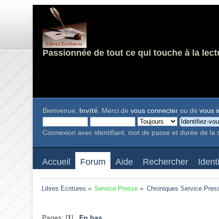
Passionnée de tout ce qui touche à la lect
Bienvenue,
Invité
. Merci de
vous connecter
ou de
vous i
Connexion avec identifiant, mot de passe et durée de la 
Accueil
Forum
Aide
Rechercher
Ident
Libres Ecritures
»
Service Presse
»
Chroniques Service Pres
Pages: [
1
]
En bas