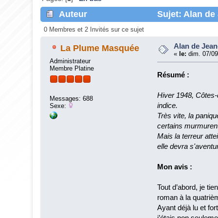
Auteur
Sujet: Alan de
0 Membres et 2 Invités sur ce sujet
Alan de Jean
La Plume Masquée
«
le:
dim. 07/09
Administrateur
Membre Platine
Résumé :
Hiver 1948, Côtes-
Messages: 688
indice.
Sexe:
Très vite, la paniq
certains murmurent 
Mais la terreur att
elle devra s'aventu
Mon avis :
Tout d’abord, je ti
roman à la quatriè
Ayant déjà lu et f
j’étais non seuleme