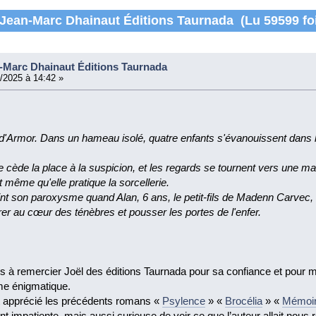
 Jean-Marc Dhainaut Éditions Taurnada (Lu 59599 fo
-Marc Dhainaut Éditions Taurnada
/2025 à 14:42 »
d'Armor. Dans un hameau isolé, quatre enfants s'évanouissent dans l
ue cède la place à la suspicion, et les regards se tournent vers une m
même qu'elle pratique la sorcellerie.
eint son paroxysme quand Alan, 6 ans, le petit-fils de Madenn Carvec, d
rer au cœur des ténèbres et pousser les portes de l'enfer.
ens à remercier Joël des éditions Taurnada pour sa confiance et pour 
me énigmatique.
ort apprécié les précédents romans «
Psylence
» «
Brocélia
» «
Mémoir
nt impatiente, mais aussi curieuse de voir ce que l’auteur allait nous