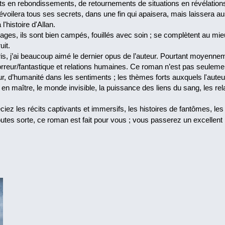
 en rebondissements, de retournements de situations en révélations, 
voilera tous ses secrets, dans une fin qui apaisera, mais laissera au
histoire d'Allan.
es, ils sont bien campés, fouillés avec soin ; se complètent au mieux
uit.
s, j’ai beaucoup aimé le dernier opus de l’auteur. Pourtant moyennem
reur/fantastique et relations humaines. Ce roman n’est pas seulement
r, d’humanité dans les sentiments ; les thèmes forts auxquels l'auteu
 en maître, le monde invisible, la puissance des liens du sang, les rel
éciez les récits captivants et immersifs, les histoires de fantômes,
toutes sorte, ce roman est fait pour vous ; vous passerez un excelle