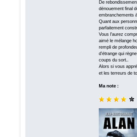
De rebondissements
dénouement final dé
embranchements à l'
Quant aux personnag
parfaitement constr
Vous l’aurez compri
aimé le mélange hor
rempli de profondeu
d'étrange qui règne
coups du sort..
Alors si vous appr
et les terreurs de 
Ma note :