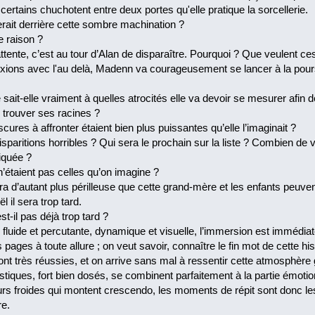
certains chuchotent entre deux portes qu'elle pratique la sorcellerie.
serait derrière cette sombre machination ?
e raison ?
attente, c’est au tour d’Alan de disparaître. Pourquoi ? Que veulent ce
ions avec l'au delà, Madenn va courageusement se lancer à la poursui
sait-elle vraiment à quelles atrocités elle va devoir se mesurer afin 
 trouver ses racines ?
cures à affronter étaient bien plus puissantes qu’elle l’imaginait ?
paritions horribles ? Qui sera le prochain sur la liste ? Combien de v
iquée ?
n’étaient pas celles qu’on imagine ?
ra d’autant plus périlleuse que cette grand-mère et les enfants peuven
l il sera trop tard.
t-il pas déjà trop tard ?
luide et percutante, dynamique et visuelle, l’immersion est immédiate,
 pages à toute allure ; on veut savoir, connaître le fin mot de cette hi
nt très réussies, et on arrive sans mal à ressentir cette atmosphère
tiques, fort bien dosés, se combinent parfaitement à la partie émotion 
eurs froides qui montent crescendo, les moments de répit sont donc l
re.