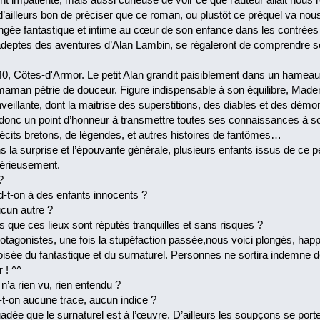
 d’ailleurs bon de préciser que ce roman, ou plustôt ce préquel va no
ongée fantastique et intime au cœur de son enfance dans les contrées
deptes des aventures d’Alan Lambin, se régaleront de comprendre ses
0, Côtes-d'Armor. Le petit Alan grandit paisiblement dans un hameau i
 maman pétrie de douceur. Figure indispensable à son équilibre, Ma
veillante, dont la maitrise des superstitions, des diables et des démo
 donc un point d’honneur à transmettre toutes ses connaissances à son 
récits bretons, de légendes, et autres histoires de fantômes…
s la surprise et l’épouvante générale, plusieurs enfants issus de ce pe
térieusement.
?
d-t-on à des enfants innocents ?
ucun autre ?
ors que ces lieux sont réputés tranquilles et sans risques ?
otagonistes, une fois la stupéfaction passée,nous voici plongés, happ
oisée du fantastique et du surnaturel. Personnes ne sortira indemne 
 ! ^^
’a rien vu, rien entendu ?
-t-on aucune trace, aucun indice ?
ée que le surnaturel est à l’œuvre. D’ailleurs les soupçons se porten