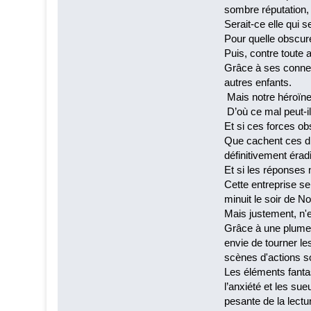
sombre réputation, 
Serait-ce elle qui 
Pour quelle obscur
Puis, contre toute 
Grâce à ses connex
autres enfants.
Mais notre héroïne 
D’où ce mal peut-il
Et si ces forces obs
Que cachent ces dis
définitivement érad
Et si les réponses 
Cette entreprise se
minuit le soir de Noë
Mais justement, n'es
Grâce à une plume f
envie de tourner les
scènes d'actions so
Les éléments fantas
l’anxiété et les su
pesante de la lectu