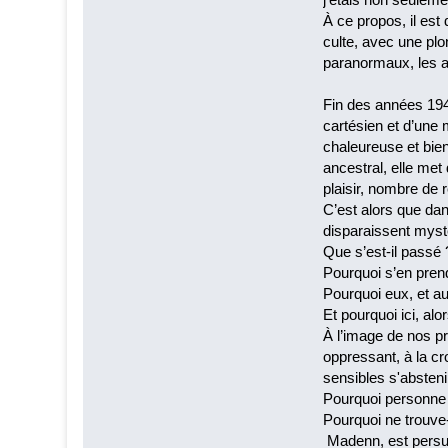
À ce propos, il est
culte, avec une pl
paranormaux, les a
Fin des années 194
cartésien et d’une
chaleureuse et bien
ancestral, elle met
plaisir, nombre de 
C’est alors que dan
disparaissent mys
Que s’est-il passé 
Pourquoi s’en pren
Pourquoi eux, et a
Et pourquoi ici, al
À l’image de nos pr
oppressant, à la cr
sensibles s'abstenir
Pourquoi personne n
Pourquoi ne trouve
Madenn, est persuad