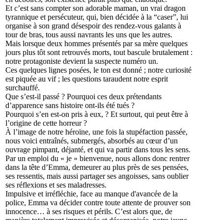
Et c’est sans compter son adorable maman, un vrai dragon
tyrannique et persécuteur, qui, bien décidée à la “caser”, lui
organise à son grand désespoir des rendez-vous galants à
tour de bras, tous aussi navrants les uns que les autres.
Mais lorsque deux hommes présentés par sa mère quelques
jours plus tôt sont retrouvés morts, tout bascule brutalement :
notre protagoniste devient la suspecte numéro un.
Ces quelques lignes posées, le ton est donné ; notre curiosité
est piquée au vif ; les questions taraudent notre esprit
surchauffé.
Que s’est-il passé ? Pourquoi ces deux prétendants
d’apparence sans histoire ont-ils été tués ?
Pourquoi s’en est-on pris à eux, ? Et surtout, qui peut être à
l’origine de cette horreur ?
À l’image de notre héroïne, une fois la stupéfaction passée,
nous voici entraînés, submergés, absorbés au cœur d’un
ouvrage pimpant, déjanté, et qui va partir dans tous les sens.
Par un emploi du « je » bienvenue, nous allons donc rentrer
dans la tête d’Emma, demeurer au plus près de ses pensées,
ses ressentis, mais aussi partager ses angoisses, sans oublier
ses réflexions et ses maladresses.
Impulsive et irréfléchie, face au manque d'avancée de la
police, Emma va décider contre toute attente de prouver son
innocence… à ses risques et périls. C’est alors que, de