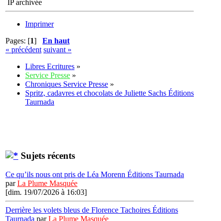
IP archivée
Imprimer
Pages: [
1
]
En haut
« précédent
suivant »
Libres Ecritures
»
Service Presse
»
Chroniques Service Presse
»
Spritz, cadavres et chocolats de Juliette Sachs Éditions
Taurnada
Sujets récents
Ce qu’ils nous ont pris de Léa Morenn Éditions Taurnada
par
La Plume Masquée
[dim. 19/07/2026 à 16:03]
Derrière les volets bleus de Florence Tachoires Éditions
Taurnada
par
La Plume Masquée