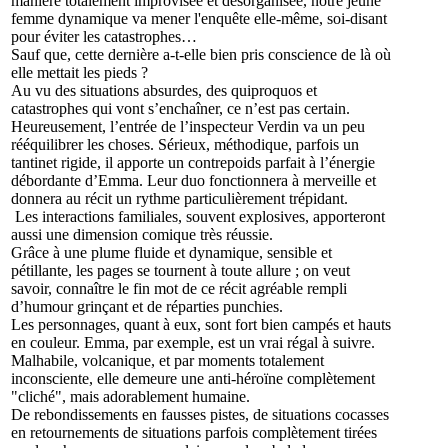
manière totalement improvisée et désorganisée, notre jeune
femme dynamique va mener l'enquête elle-même, soi-disant
pour éviter les catastrophes…
Sauf que, cette dernière a-t-elle bien pris conscience de là où
elle mettait les pieds ?
Au vu des situations absurdes, des quiproquos et
catastrophes qui vont s’enchaîner, ce n’est pas certain.
Heureusement, l’entrée de l’inspecteur Verdin va un peu
rééquilibrer les choses. Sérieux, méthodique, parfois un
tantinet rigide, il apporte un contrepoids parfait à l’énergie
débordante d’Emma. Leur duo fonctionnera à merveille et
donnera au récit un rythme particulièrement trépidant.
Les interactions familiales, souvent explosives, apporteront
aussi une dimension comique très réussie.
Grâce à une plume fluide et dynamique, sensible et
pétillante, les pages se tournent à toute allure ; on veut
savoir, connaître le fin mot de ce récit agréable rempli
d’humour grinçant et de réparties punchies.
Les personnages, quant à eux, sont fort bien campés et hauts
en couleur. Emma, par exemple, est un vrai régal à suivre.
Malhabile, volcanique, et par moments totalement
inconsciente, elle demeure une anti-héroïne complètement
"cliché", mais adorablement humaine.
De rebondissements en fausses pistes, de situations cocasses
en retournements de situations parfois complètement tirées