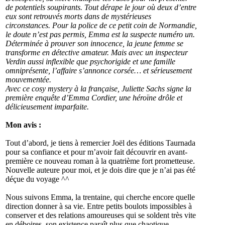
de potentiels soupirants. Tout dérape le jour où deux d’entre
eux sont retrouvés morts dans de mystérieuses
circonstances. Pour la police de ce petit coin de Normandie,
le doute n’est pas permis, Emma est la suspecte numéro un.
Déterminée à prouver son innocence, la jeune femme se
transforme en détective amateur. Mais avec un inspecteur
Verdin aussi inflexible que psychorigide et une famille
omniprésente, l’affaire s’annonce corsée… et sérieusement
mouvementée.
Avec ce cosy mystery à la française, Juliette Sachs signe la
première enquête d’Emma Cordier, une héroïne drôle et
délicieusement imparfaite.
Mon avis :
Tout d’abord, je tiens à remercier Joël des éditions Taurnada
pour sa confiance et pour m’avoir fait découvrir en avant-
première ce nouveau roman à la quatrième fort prometteuse.
Nouvelle auteure pour moi, et je dois dire que je n’ai pas été
déçue du voyage ^^
Nous suivons Emma, la trentaine, qui cherche encore quelle
direction donner à sa vie. Entre petits boulots impossibles à
conserver et des relations amoureuses qui se soldent très vite
en déboires, son existence paraît plus que chaotique.