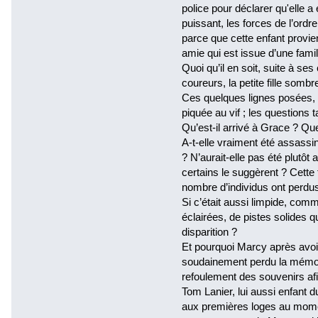
police pour déclarer qu'elle 
puissant, les forces de l’ordr
parce que cette enfant provie
amie qui est issue d’une famil
Quoi qu’il en soit, suite à se
coureurs, la petite fille som
Ces quelques lignes posées, l
piquée au vif ; les questions t
Qu’est-il arrivé à Grace ? Que
A-t-elle vraiment été assass
? N’aurait-elle pas été plutô
certains le suggèrent ? Cette
nombre d’individus ont perd
Si c’était aussi limpide, com
éclairées, de pistes solides qu
disparition ?
Et pourquoi Marcy après avoir
soudainement perdu la mémoi
refoulement des souvenirs afi
Tom Lanier, lui aussi enfant 
aux premières loges au momen