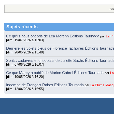
Alle
Sujets récents
Ce qu’ils nous ont pris de Léa Morenn Éditions Taurnada
par
La P
[dim. 19/07/2026 à 16:03]
Derrière les volets bleus de Florence Tachoires Éditions Taurnad
[dim. 28/06/2026 à 15:48]
Spritz, cadavres et chocolats de Juliette Sachs Éditions Taurnad
[dim. 07/06/2026 à 16:07]
Ce que Marcy a oublié de Marion Cabrol Éditions Taurnada
par
La
[dim. 10/05/2026 à 16:20]
Indemne de François Rabes Éditions Taurnada
par
La Plume Masq
[dim. 12/04/2026 à 16:55]