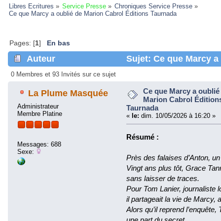
Libres Ecritures
»
Service Presse
»
Chroniques Service Presse
»
Ce que Marcy a oublié de Marion Cabrol Éditions Taurnada 
Pages: [
1
]
En bas
Auteur
Sujet: Ce que Marcy a 
Taurnada (Lu 290922 fois)
0 Membres et 93 Invités sur ce sujet
Ce que Marcy a oublié
La Plume Masquée
Marion Cabrol Édition
Administrateur
Taurnada
Membre Platine
«
le:
dim. 10/05/2026 à 16:20 »
Résumé :
Messages: 688
Sexe:
Près des falaises d’Anton, u
Vingt ans plus tôt, Grace Tanne
sans laisser de traces.
Pour Tom Lanier, journaliste lo
il partageait la vie de Marcy
Alors qu’il reprend l’enquête
une part du secret.