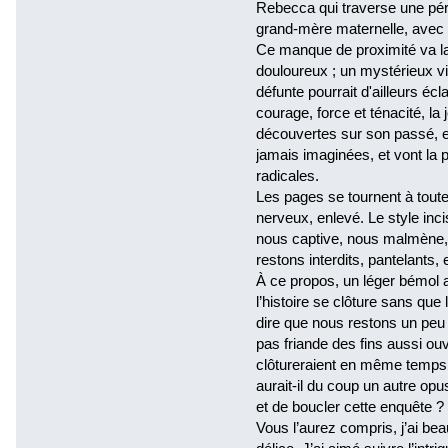
Rebecca qui traverse une pério
grand-mère maternelle, avec 
Ce manque de proximité va la
douloureux ; un mystérieux vi
défunte pourrait d'ailleurs éc
courage, force et ténacité, l
découvertes sur son passé, en
jamais imaginées, et vont la
radicales.
Les pages se tournent à toute 
nerveux, enlevé. Le style inci
nous captive, nous malmène, n
restons interdits, pantelants
À ce propos, un léger bémol a
l’histoire se clôture sans que 
dire que nous restons un peu
pas friande des fins aussi ou
clôtureraient en même temps, s
aurait-il du coup un autre op
et de boucler cette enquête ?
Vous l’aurez compris, j’ai be