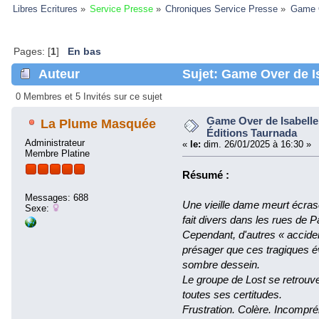
Libres Ecritures
»
Service Presse
»
Chroniques Service Presse
»
Game O
Pages: [
1
]
En bas
Auteur
Sujet: Game Over de Is
(Lu 25988 fois)
0 Membres et 5 Invités sur ce sujet
Game Over de Isabelle 
La Plume Masquée
Éditions Taurnada
Administrateur
«
le:
dim. 26/01/2025 à 16:30 »
Membre Platine
Résumé :
Messages: 688
Une vieille dame meurt écra
Sexe:
fait divers dans les rues de P
Cependant, d'autres « acciden
présager que ces tragiques 
sombre dessein.
Le groupe de Lost se retrouve 
toutes ses certitudes.
Frustration. Colère. Incomp