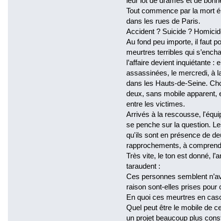
leur lot de drames et de bonh
Tout commence par la mort 
dans les rues de Paris.
Accident ? Suicide ? Homicid
Au fond peu importe, il faut p
meurtres terribles qui s’encha
l’affaire devient inquiétante 
assassinées, le mercredi, à l
dans les Hauts-de-Seine. Chos
deux, sans mobile apparent, e
entre les victimes.
Arrivés à la rescousse, l'équ
se penche sur la question. 
qu'ils sont en présence de de
rapprochements, à comprendr
Très vite, le ton est donné, l
taraudent :
Ces personnes semblent n’avoi
raison sont-elles prises pour 
En quoi ces meurtres en casca
Quel peut être le mobile de ce
un projet beaucoup plus const