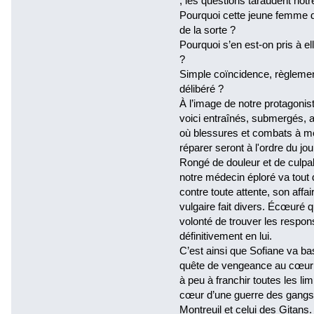
; les questions taraudent notr
Pourquoi cette jeune femme d’
de la sorte ?
Pourquoi s’en est-on pris à el
?
Simple coïncidence, règlemen
délibéré ?
À l’image de notre protagonis
voici entraînés, submergés, 
où blessures et combats à m
réparer seront à l'ordre du jou
Rongé de douleur et de culpab
notre médecin éploré va tout 
contre toute attente, son affa
vulgaire fait divers. Écœuré 
volonté de trouver les respon
définitivement en lui.
C’est ainsi que Sofiane va bas
quête de vengeance au cœur 
à peu à franchir toutes les l
cœur d’une guerre des gangs 
Montreuil et celui des Gitans.