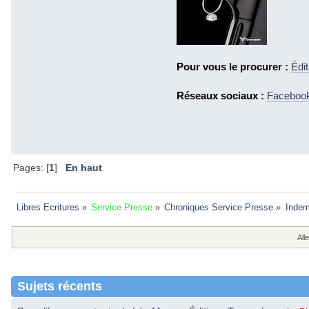
Pour vous le procurer :
Édi
Réseaux sociaux :
Faceboo
Pages: [
1
]
En haut
Libres Ecritures
»
Service Presse
»
Chroniques Service Presse
»
Indem
Alle
Sujets récents