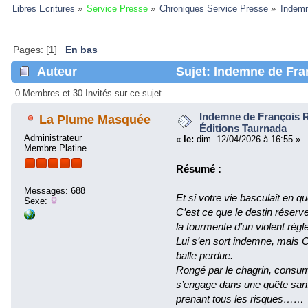
Libres Ecritures
»
Service Presse
»
Chroniques Service Presse
»
Indemn
Pages: [
1
]
En bas
Auteur
Sujet: Indemne de Fra
(Lu 344113 fois)
0 Membres et 30 Invités sur ce sujet
Indemne de François 
La Plume Masquée
Éditions Taurnada
Administrateur
«
le:
dim. 12/04/2026 à 16:55 »
Membre Platine
Résumé :
Messages: 688
Et si votre vie basculait en 
Sexe:
C’est ce que le destin réserv
la tourmente d’un violent rè
Lui s’en sort indemne, mais C
balle perdue.
Rongé par le chagrin, consum
s’engage dans une quête sans
prenant tous les risques……