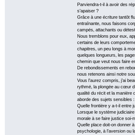
Parviendra-t-il à avoir des r
s’apaiser ?
Grâce à une écriture tantôt flu
entraînante, nous faisons co
campés, attachants ou détestab
Nous tremblons pour eux, ap
certains de leurs comporteme
chapitres, un peu longs à mon 
quelques longueurs, les pages 
chemin que veut nous faire em
De rebondissements en rebond
nous retenons ainsi notre sou
Vous l’aurez compris, j’ai bea
rythmé, la plongée au cœur d’u
qualité du récit et la manière
aborde des sujets sensibles :
Quelle frontière y a-t-il entre
Lorsque le système judiciaire s
morale à se faire justice soi
Quelle place doit-on donner à 
psychologie, à l’aversion ou l