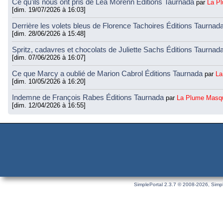
Ce qu’ils nous ont pris de Léa Morenn Éditions Taurnada
par
La P
[dim. 19/07/2026 à 16:03]
Derrière les volets bleus de Florence Tachoires Éditions Taurnad
[dim. 28/06/2026 à 15:48]
Spritz, cadavres et chocolats de Juliette Sachs Éditions Taurnad
[dim. 07/06/2026 à 16:07]
Ce que Marcy a oublié de Marion Cabrol Éditions Taurnada
par
La
[dim. 10/05/2026 à 16:20]
Indemne de François Rabes Éditions Taurnada
par
La Plume Masq
[dim. 12/04/2026 à 16:55]
SimplePortal 2.3.7 © 2008-2026, Simpl