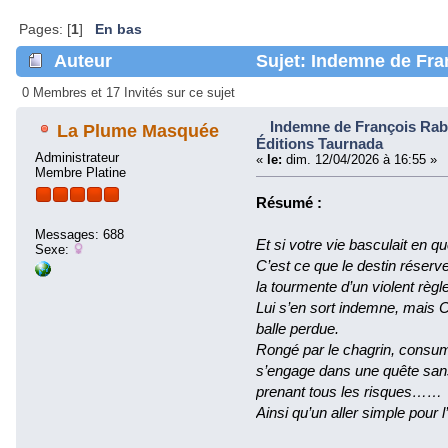
Pages: [
1
]
En bas
Auteur
Sujet: Indemne de Fra
(Lu 315427 fois)
0 Membres et 17 Invités sur ce sujet
Indemne de François Rab
La Plume Masquée
Éditions Taurnada
Administrateur
«
le:
dim. 12/04/2026 à 16:55 »
Membre Platine
Résumé :
Messages: 688
Et si votre vie basculait en 
Sexe:
C’est ce que le destin réserv
la tourmente d’un violent rè
Lui s’en sort indemne, mais C
balle perdue.
Rongé par le chagrin, consum
s’engage dans une quête sans
prenant tous les risques……
Ainsi qu’un aller simple pour l’