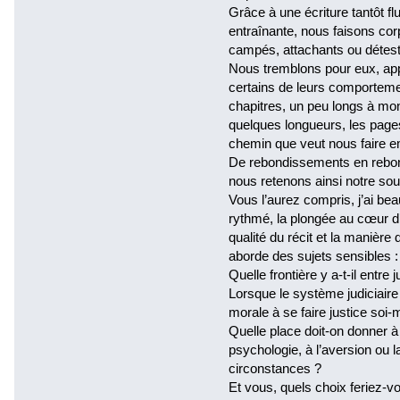
Grâce à une écriture tantôt flu
entraînante, nous faisons co
campés, attachants ou détestab
Nous tremblons pour eux, ap
certains de leurs comporteme
chapitres, un peu longs à mon 
quelques longueurs, les pages 
chemin que veut nous faire em
De rebondissements en rebond
nous retenons ainsi notre sou
Vous l’aurez compris, j’ai bea
rythmé, la plongée au cœur d’u
qualité du récit et la manière
aborde des sujets sensibles :
Quelle frontière y a-t-il entre
Lorsque le système judiciaire s
morale à se faire justice soi
Quelle place doit-on donner à 
psychologie, à l’aversion ou l
circonstances ?
Et vous, quels choix feriez-vo