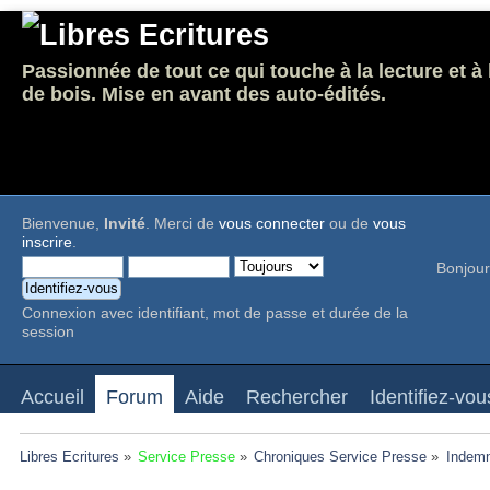
Passionnée de tout ce qui touche à la lecture et à
de bois. Mise en avant des auto-édités.
Bienvenue,
Invité
. Merci de
vous connecter
ou de
vous
inscrire
.
Bonjour
Connexion avec identifiant, mot de passe et durée de la
session
Accueil
Forum
Aide
Rechercher
Identifiez-vou
Libres Ecritures
»
Service Presse
»
Chroniques Service Presse
»
Indemn