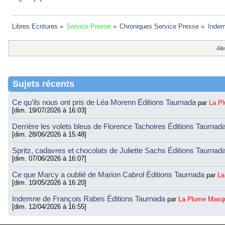
Libres Ecritures
»
Service Presse
»
Chroniques Service Presse
»
Indem
Alle
Sujets récents
Ce qu’ils nous ont pris de Léa Morenn Éditions Taurnada
par
La P
[dim. 19/07/2026 à 16:03]
Derrière les volets bleus de Florence Tachoires Éditions Taurnad
[dim. 28/06/2026 à 15:48]
Spritz, cadavres et chocolats de Juliette Sachs Éditions Taurnad
[dim. 07/06/2026 à 16:07]
Ce que Marcy a oublié de Marion Cabrol Éditions Taurnada
par
La
[dim. 10/05/2026 à 16:20]
Indemne de François Rabes Éditions Taurnada
par
La Plume Masq
[dim. 12/04/2026 à 16:55]