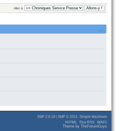
Aller à:
SMF 2.0.19
|
SMF © 2021
,
Simple Machines
XHTML
Flux RSS
WAP2
Theme by TheForumGuys