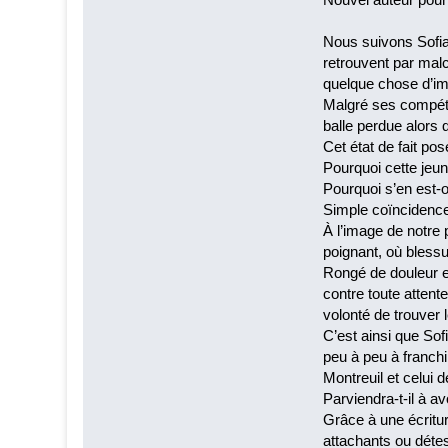
Nous suivons Sofian
retrouvent par malc
quelque chose d’i
Malgré ses compéte
balle perdue alors 
Cet état de fait pos
Pourquoi cette jeun
Pourquoi s’en est-o
Simple coïncidence
À l’image de notre
poignant, où blessu
Rongé de douleur et
contre toute attent
volonté de trouver 
C’est ainsi que So
peu à peu à franchi
Montreuil et celui 
Parviendra-t-il à a
Grâce à une écritur
attachants ou détes