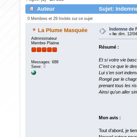
Auteur
Sujet: Indemne
0 Membres et 29 Invités sur ce sujet
Indemne de F
La Plume Masquée
«
le:
dim. 12/04
Administrateur
Membre Platine
Résumé :
Et si votre vie bas
Messages: 688
C’est ce que le des
Sexe:
Lui s’en sort indem
Rongé par le chagr
prenant tous les 
Ainsi qu’un aller si
Mon avis :
Tout d’abord, je ti
Nouvel auteur pour 