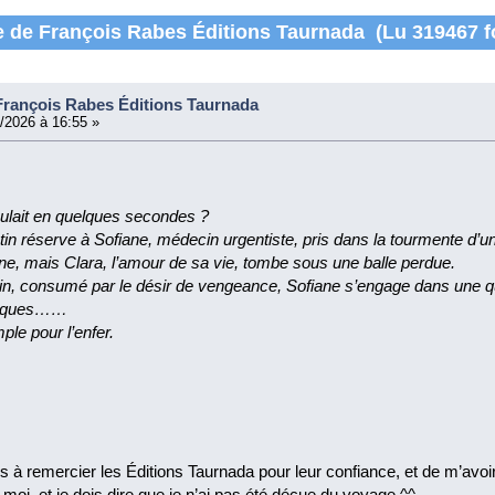
 de François Rabes Éditions Taurnada (Lu 319467 f
rançois Rabes Éditions Taurnada
/2026 à 16:55 »
culait en quelques secondes ?
tin réserve à Sofiane, médecin urgentiste, pris dans la tourmente d’
ne, mais Clara, l’amour de sa vie, tombe sous une balle perdue.
in, consumé par le désir de vengeance, Sofiane s’engage dans une q
risques……
mple pour l’enfer.
ens à remercier les Éditions Taurnada pour leur confiance, et de m’avo
moi, et je dois dire que je n’ai pas été déçue du voyage ^^