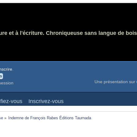
ure et à l'écriture. Chroniqueuse sans langue de bois
nscrire
.
Une présentation sur 
session
ifiez-vous
Inscrivez-vous
se
»
Indemne de François Rabes Éditions Taurnada 