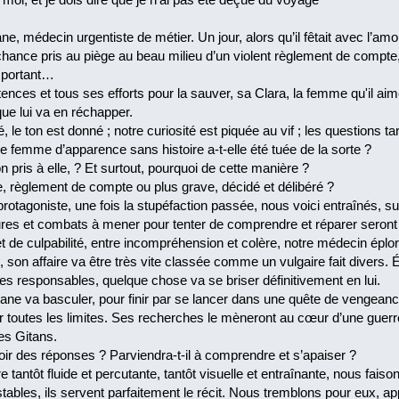
e, médecin urgentiste de métier. Un jour, alors qu’il fêtait avec l’am
hance pris au piège au beau milieu d’un violent règlement de compte, 
mportant…
nces et tous ses efforts pour la sauver, sa Clara, la femme qu'il a
que lui va en réchapper.
é, le ton est donné ; notre curiosité est piquée au vif ; les questions t
e femme d’apparence sans histoire a-t-elle été tuée de la sorte ?
n pris à elle, ? Et surtout, pourquoi de cette manière ?
, règlement de compte ou plus grave, décidé et délibéré ?
 protagoniste, une fois la stupéfaction passée, nous voici entraînés
res et combats à mener pour tenter de comprendre et réparer seront à
 de culpabilité, entre incompréhension et colère, notre médecin éploré
e, son affaire va être très vite classée comme un vulgaire fait diver
les responsables, quelque chose va se briser définitivement en lui.
fiane va basculer, pour finir par se lancer dans une quête de vengea
r toutes les limites. Ses recherches le mèneront au cœur d’une guerr
des Gitans.
voir des réponses ? Parviendra-t-il à comprendre et s’apaiser ?
e tantôt fluide et percutante, tantôt visuelle et entraînante, nous fa
tables, ils servent parfaitement le récit. Nous tremblons pour eux, 