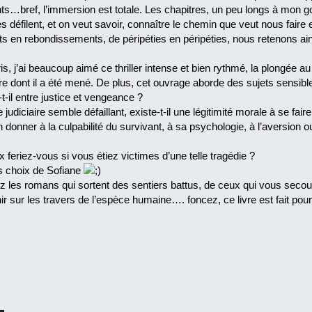
…bref, l’immersion est totale. Les chapitres, un peu longs à mon goû
s défilent, et on veut savoir, connaître le chemin que veut nous faire 
 en rebondissements, de péripéties en péripéties, nous retenons ains
s, j’ai beaucoup aimé ce thriller intense et bien rythmé, la plongée au 
ère dont il a été mené. De plus, cet ouvrage aborde des sujets sensibl
-t-il entre justice et vengeance ?
judiciaire semble défaillant, existe-t-il une légitimité morale à se fai
n donner à la culpabilité du survivant, à sa psychologie, à l’aversion o
x feriez-vous si vous étiez victimes d’une telle tragédie ?
s choix de Sofiane
z les romans qui sortent des sentiers battus, de ceux qui vous secou
hir sur les travers de l’espèce humaine…. foncez, ce livre est fait p