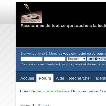
Passionnée de tout ce qui touche à la lect
Bienvenue,
Invité
. Merci de
vous connecter
ou de
vous i
Connexion avec identifiant, mot de passe et durée de la 
Accueil
Forum
Aide
Rechercher
Ident
Libres Ecritures
»
Service Presse
»
Chroniques Service Pres
Pages: [
1
]
En bas