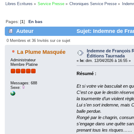
Libres Ecritures
»
Service Presse
»
Chroniques Service Presse
»
Indemn
Pages: [
1
]
En bas
Auteur
Sujet: Indemne de Fra
(Lu 327490 fois)
0 Membres et 36 Invités sur ce sujet
Indemne de François 
La Plume Masquée
Éditions Taurnada
Administrateur
«
le:
dim. 12/04/2026 à 16:55 »
Membre Platine
Résumé :
Messages: 688
Et si votre vie basculait en 
Sexe:
C’est ce que le destin réserv
la tourmente d’un violent rè
Lui s’en sort indemne, mais C
balle perdue.
Rongé par le chagrin, consum
s’engage dans une quête sans
prenant tous les risques……