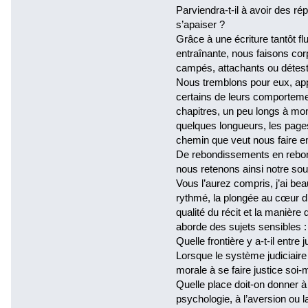
Parviendra-t-il à avoir des r
s’apaiser ?
Grâce à une écriture tantôt flu
entraînante, nous faisons co
campés, attachants ou détestab
Nous tremblons pour eux, ap
certains de leurs comporteme
chapitres, un peu longs à mon 
quelques longueurs, les pages 
chemin que veut nous faire em
De rebondissements en rebond
nous retenons ainsi notre sou
Vous l’aurez compris, j’ai bea
rythmé, la plongée au cœur d’u
qualité du récit et la manière
aborde des sujets sensibles :
Quelle frontière y a-t-il entre
Lorsque le système judiciaire s
morale à se faire justice soi
Quelle place doit-on donner à 
psychologie, à l’aversion ou l