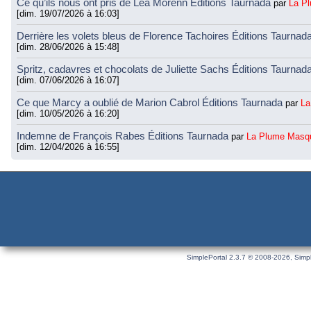
Ce qu’ils nous ont pris de Léa Morenn Éditions Taurnada
par
La P
[dim. 19/07/2026 à 16:03]
Derrière les volets bleus de Florence Tachoires Éditions Taurnad
[dim. 28/06/2026 à 15:48]
Spritz, cadavres et chocolats de Juliette Sachs Éditions Taurnad
[dim. 07/06/2026 à 16:07]
Ce que Marcy a oublié de Marion Cabrol Éditions Taurnada
par
La
[dim. 10/05/2026 à 16:20]
Indemne de François Rabes Éditions Taurnada
par
La Plume Masq
[dim. 12/04/2026 à 16:55]
SimplePortal 2.3.7 © 2008-2026, Simpl