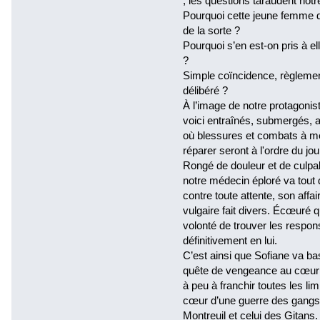
; les questions taraudent notr
Pourquoi cette jeune femme d’
de la sorte ?
Pourquoi s’en est-on pris à el
?
Simple coïncidence, règlemen
délibéré ?
À l’image de notre protagonis
voici entraînés, submergés, 
où blessures et combats à m
réparer seront à l'ordre du jou
Rongé de douleur et de culpab
notre médecin éploré va tout 
contre toute attente, son affa
vulgaire fait divers. Écœuré 
volonté de trouver les respon
définitivement en lui.
C’est ainsi que Sofiane va bas
quête de vengeance au cœur 
à peu à franchir toutes les l
cœur d’une guerre des gangs 
Montreuil et celui des Gitans.