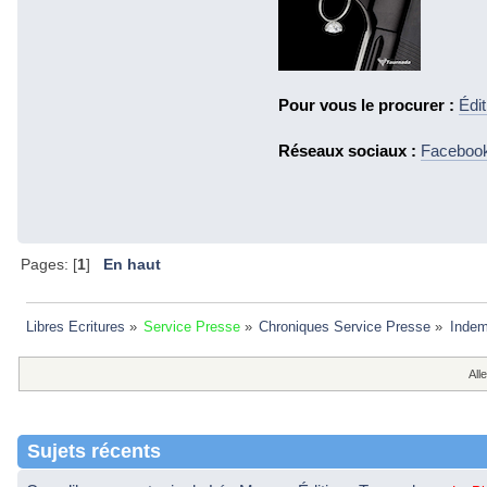
Pour vous le procurer :
Édi
Réseaux sociaux :
Faceboo
Pages: [
1
]
En haut
Libres Ecritures
»
Service Presse
»
Chroniques Service Presse
»
Indem
Alle
Sujets récents