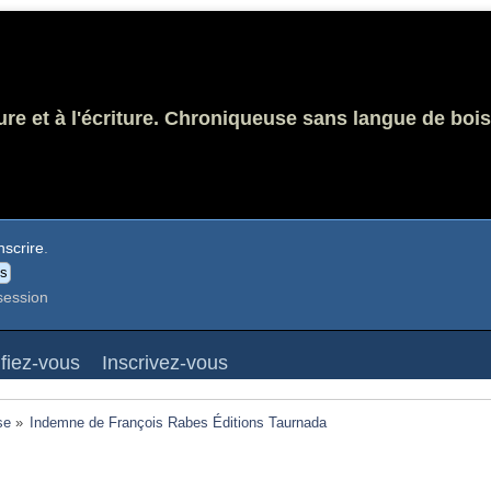
ure et à l'écriture. Chroniqueuse sans langue de bois
nscrire
.
session
ifiez-vous
Inscrivez-vous
se
»
Indemne de François Rabes Éditions Taurnada 