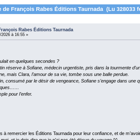
 de François Rabes Éditions Taurnada (Lu 328033 f
rançois Rabes Éditions Taurnada
/2026 à 16:55 »
culait en quelques secondes ?
tin réserve à Sofiane, médecin urgentiste, pris dans la tourmente d’
ne, mais Clara, l’amour de sa vie, tombe sous une balle perdue.
in, consumé par le désir de vengeance, Sofiane s’engage dans une q
risques……
mple pour l’enfer.
ens à remercier les Éditions Taurnada pour leur confiance, et de m’avo
moi, et je dois dire que je n’ai pas été déçue du voyage ^^