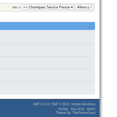
Aller à:
SMF 2.0.19
|
SMF © 2021
,
Simple Machines
XHTML
Flux RSS
WAP2
Theme by TheForumGuys