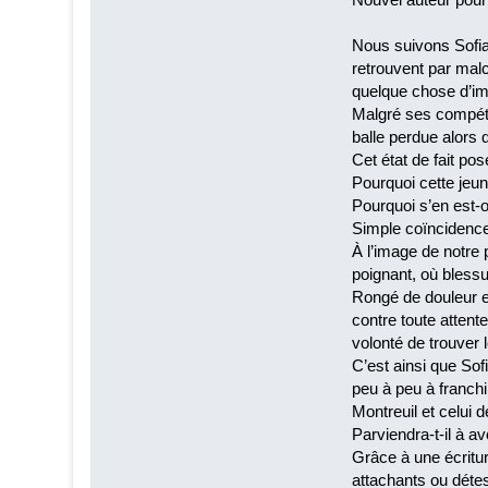
Nous suivons Sofian
retrouvent par malc
quelque chose d’i
Malgré ses compéte
balle perdue alors 
Cet état de fait pos
Pourquoi cette jeun
Pourquoi s’en est-o
Simple coïncidence
À l’image de notre
poignant, où blessu
Rongé de douleur et
contre toute attent
volonté de trouver 
C’est ainsi que So
peu à peu à franchi
Montreuil et celui 
Parviendra-t-il à a
Grâce à une écritur
attachants ou détes