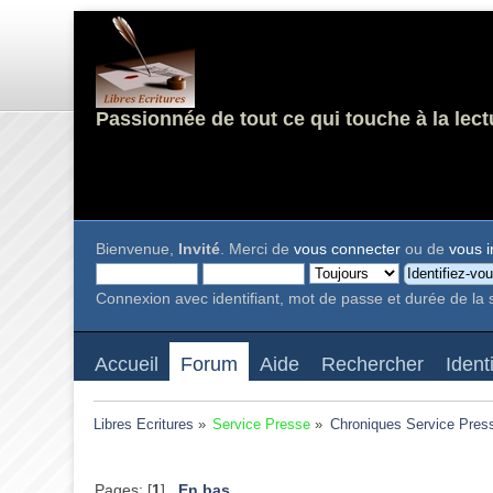
Passionnée de tout ce qui touche à la lect
Bienvenue,
Invité
. Merci de
vous connecter
ou de
vous i
Connexion avec identifiant, mot de passe et durée de la 
Accueil
Forum
Aide
Rechercher
Ident
Libres Ecritures
»
Service Presse
»
Chroniques Service Pres
Pages: [
1
]
En bas