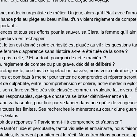
e, médecin urgentiste de métier. Un jour, alors qu’il fêtait avec l’am
hance pris au piège au beau milieu d’un violent règlement de compte, 
mportant…
nces et tous ses efforts pour la sauver, sa Clara, la femme qu'il a
que lui va en réchapper.
é, le ton est donné ; notre curiosité est piquée au vif ; les questions t
e femme d’apparence sans histoire a-t-elle été tuée de la sorte ?
n pris à elle, ? Et surtout, pourquoi de cette manière ?
, règlement de compte ou plus grave, décidé et délibéré ?
 protagoniste, une fois la stupéfaction passée, nous voici entraînés
res et combats à mener pour tenter de comprendre et réparer seront à
 de culpabilité, entre incompréhension et colère, notre médecin éploré
e, son affaire va être très vite classée comme un vulgaire fait diver
les responsables, quelque chose va se briser définitivement en lui.
fiane va basculer, pour finir par se lancer dans une quête de vengea
r toutes les limites. Ses recherches le mèneront au cœur d’une guerr
des Gitans.
voir des réponses ? Parviendra-t-il à comprendre et s’apaiser ?
e tantôt fluide et percutante, tantôt visuelle et entraînante, nous fa
tables, ils servent parfaitement le récit. Nous tremblons pour eux, 