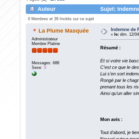
Auteur
Sujet: Indemne
0 Membres et 39 Invités sur ce sujet
Indemne de F
La Plume Masquée
«
le:
dim. 12/04
Administrateur
Membre Platine
Résumé :
Et si votre vie bas
Messages: 688
C’est ce que le des
Sexe:
Lui s’en sort indem
Rongé par le chagr
prenant tous les 
Ainsi qu’un aller si
Mon avis :
Tout d’abord, je ti
Nouvel auteur pour 