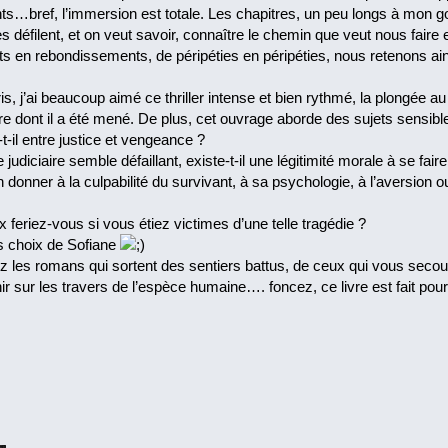
…bref, l’immersion est totale. Les chapitres, un peu longs à mon goû
s défilent, et on veut savoir, connaître le chemin que veut nous faire 
 en rebondissements, de péripéties en péripéties, nous retenons ains
s, j’ai beaucoup aimé ce thriller intense et bien rythmé, la plongée au 
ère dont il a été mené. De plus, cet ouvrage aborde des sujets sensibl
-t-il entre justice et vengeance ?
judiciaire semble défaillant, existe-t-il une légitimité morale à se fai
n donner à la culpabilité du survivant, à sa psychologie, à l’aversion o
x feriez-vous si vous étiez victimes d’une telle tragédie ?
s choix de Sofiane
z les romans qui sortent des sentiers battus, de ceux qui vous secou
hir sur les travers de l’espèce humaine…. foncez, ce livre est fait p