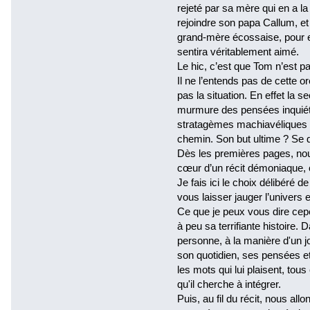
rejeté par sa mère qui en a la
rejoindre son papa Callum, et
grand-mère écossaise, pour e
sentira véritablement aimé.
Le hic, c’est que Tom n’est 
Il ne l’entends pas de cette or
pas la situation. En effet la s
murmure des pensées inquiéta
stratagèmes machiavéliques p
chemin. Son but ultime ? Se 
Dès les premières pages, nou
cœur d’un récit démoniaque, 
Je fais ici le choix délibéré d
vous laisser jauger l’univers e
Ce que je peux vous dire cep
à peu sa terrifiante histoire. 
personne, à la manière d'un j
son quotidien, ses pensées e
les mots qui lui plaisent, tou
qu'il cherche à intégrer.
Puis, au fil du récit, nous all