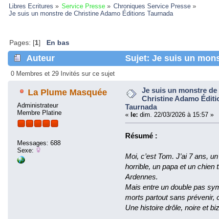
Libres Ecritures
»
Service Presse
»
Chroniques Service Presse
»
Je suis un monstre de Christine Adamo Éditions Taurnada 
Pages: [
1
]
En bas
Auteur
Sujet: Je suis un mons
Taurnada (Lu 224015 fois)
0 Membres et 29 Invités sur ce sujet
Je suis un monstre de
La Plume Masquée
Christine Adamo Éditi
Administrateur
Taurnada
Membre Platine
«
le:
dim. 22/03/2026 à 15:57 »
Résumé :
Messages: 688
Sexe:
Moi, c’est Tom. J’ai 7 ans, u
horrible, un papa et un chien 
Ardennes.
Mais entre un double pas sym
morts partout sans prévenir, 
Une histoire drôle, noire et b