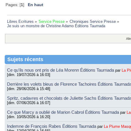
Pages: [
1
]
En haut
Libres Ecritures
»
Service Presse
»
Chroniques Service Presse
»
Je suis un monstre de Christine Adamo Éditions Taurnada 
Alle
Sujets récents
Ce qu’ils nous ont pris de Léa Morenn Éditions Taurnada
par
La P
[dim. 19/07/2026 à 16:03]
Derrière les volets bleus de Florence Tachoires Éditions Taurnad
[dim. 28/06/2026 à 15:48]
Spritz, cadavres et chocolats de Juliette Sachs Éditions Taurnad
[dim. 07/06/2026 à 16:07]
Ce que Marcy a oublié de Marion Cabrol Éditions Taurnada
par
La
[dim. 10/05/2026 à 16:20]
Indemne de François Rabes Éditions Taurnada
par
La Plume Masq
[dim. 12/04/2026 à 16:55]