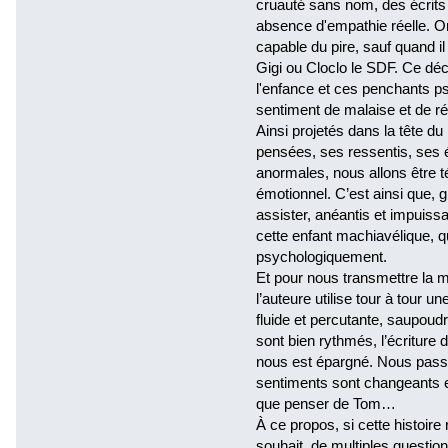
cruauté sans nom, des écrits 
absence d'empathie réelle. On
capable du pire, sauf quand i
Gigi ou Cloclo le SDF. Ce dé
l'enfance et ces penchants ps
sentiment de malaise et de r
Ainsi projetés dans la tête du
pensées, ses ressentis, ses 
anormales, nous allons être 
émotionnel. C’est ainsi que, gl
assister, anéantis et impuissa
cette enfant machiavélique, qu
psychologiquement.
Et pour nous transmettre la m
l’auteure utilise tour à tour un
fluide et percutante, saupoud
sont bien rythmés, l’écriture 
nous est épargné. Nous passo
sentiments sont changeants e
que penser de Tom…
À ce propos, si cette histoire 
souhait, de multiples questio