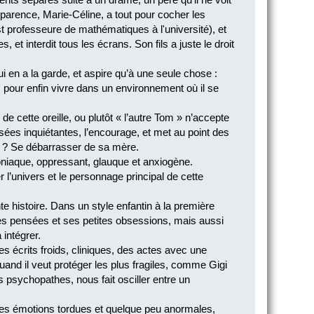
pparence, Marie-Céline, a tout pour cocher les
st professeure de mathématiques à l'université), et
 et interdit tous les écrans. Son fils a juste le droit
i en a la garde, et aspire qu’à une seule chose :
 pour enfin vivre dans un environnement où il se
e cette oreille, ou plutôt « l’autre Tom » n’accepte
sées inquiétantes, l’encourage, et met au point des
e ? Se débarrasser de sa mère.
niaque, oppressant, glauque et anxiogène.
er l’univers et le personnage principal de cette
e histoire. Dans un style enfantin à la première
ses pensées et ses petites obsessions, mais aussi
 intégrer.
es écrits froids, cliniques, des actes avec une
uand il veut protéger les plus fragiles, comme Gigi
 psychopathes, nous fait osciller entre un
 ses émotions tordues et quelque peu anormales,