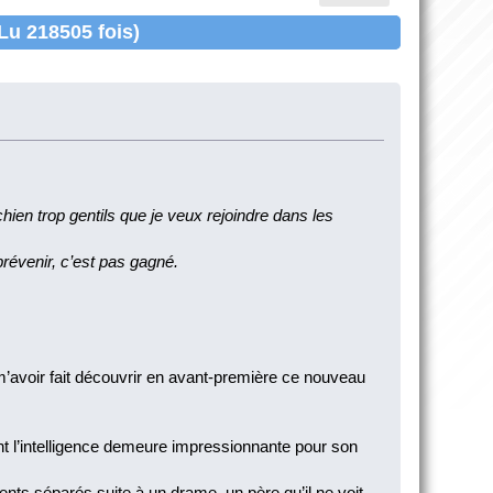
Lu 218505 fois)
hien trop gentils que je veux rejoindre dans les
révenir, c’est pas gagné.
 m’avoir fait découvrir en avant-première ce nouveau
nt l’intelligence demeure impressionnante pour son
nts séparés suite à un drame, un père qu’il ne voit