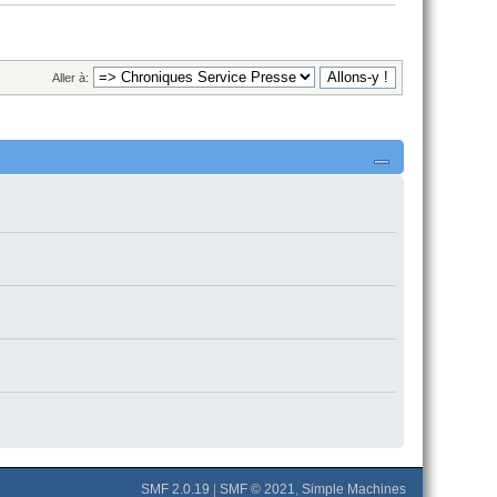
Aller à:
SMF 2.0.19
|
SMF © 2021
,
Simple Machines