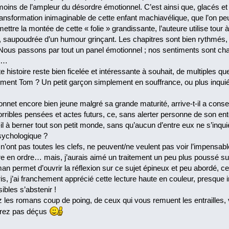
moins de l’ampleur du désordre émotionnel. C’est ainsi que, glacés et s
ransformation inimaginable de cette enfant machiavélique, que l’on p
ttre la montée de cette « folie » grandissante, l’auteure utilise tour à
e, saupoudrée d’un humour grinçant. Les chapitres sont bien rythmés, l’
Nous passons par tout un panel émotionnel ; nos sentiments sont cha
m…
te histoire reste bien ficelée et intéressante à souhait, de multiples q
iment Tom ? Un petit garçon simplement en souffrance, ou plus inquiét
net encore bien jeune malgré sa grande maturité, arrive-t-il a conse
rribles pensées et actes futurs, ce, sans alerter personne de son en
 à berner tout son petit monde, sans qu’aucun d’entre eux ne s’inquièt
sychologique ?
 n’ont pas toutes les clefs, ne peuvent/ne veulent pas voir l’impensabl
re en ordre… mais, j’aurais aimé un traitement un peu plus poussé su
 permet d’ouvrir la réflexion sur ce sujet épineux et peu abordé, ce
is, j’ai franchement apprécié cette lecture haute en couleur, presqu
bles s’abstenir !
 les romans coup de poing, de ceux qui vous remuent les entrailles, vo
erez pas déçus