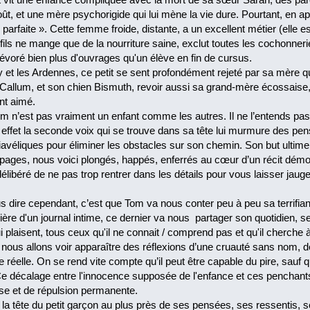
t, et une mère psychorigide qui lui mène la vie dure. Pourtant, en a
parfaite ». Cette femme froide, distante, a un excellent métier (elle e
fils ne mange que de la nourriture saine, exclut toutes les cochonneries,
à dévoré bien plus d'ouvrages qu'un élève en fin de cursus.
ly et les Ardennes, ce petit se sent profondément rejeté par sa mère qu
 Callum, et son chien Bismuth, revoir aussi sa grand-mère écossaise,
nt aimé.
om n’est pas vraiment un enfant comme les autres. Il ne l’entends pas d
n effet la seconde voix qui se trouve dans sa tête lui murmure des pen
véliques pour éliminer les obstacles sur son chemin. Son but ultim
pages, nous voici plongés, happés, enferrés au cœur d’un récit démo
 délibéré de ne pas trop rentrer dans les détails pour vous laisser jaug
 dire cependant, c’est que Tom va nous conter peu à peu sa terrifiant
ère d'un journal intime, ce dernier va nous partager son quotidien, 
i plaisent, tous ceux qu'il ne connait / comprend pas et qu'il cherche à
it, nous allons voir apparaître des réflexions d’une cruauté sans nom, d
réelle. On se rend vite compte qu’il peut être capable du pire, sauf q
Ce décalage entre l'innocence supposée de l'enfance et ces penchants
se et de répulsion permanente.
 la tête du petit garçon au plus près de ses pensées, ses ressentis,