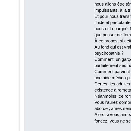
nous allons être té
impuissants, à la t
Et pour nous transme
fluide et percutant
nous est épargné. 
que penser de To
À ce propos, si cet
Au fond qui est vra
psychopathie ?
Comment, un garçon
parfaitement ses ho
Comment parvient-il
une aide médico-p
Certes, les adultes
existence à remett
Néanmoins, ce roman
Vous l’aurez compr
abordé ; âmes sensi
Alors si vous aimez
foncez, vous ne s