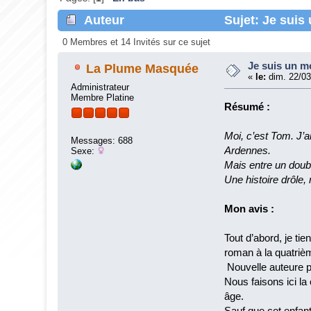
Auteur
Sujet: Je suis
0 Membres et 14 Invités sur ce sujet
Je suis un m
La Plume Masquée
«
le:
dim. 22/03
Administrateur
Membre Platine
Résumé :
Moi, c’est Tom. J’a
Messages: 688
Ardennes.
Sexe:
Mais entre un doub
Une histoire drôle,
Mon avis :
Tout d’abord, je ti
roman à la quatriè
Nouvelle auteure po
Nous faisons ici l
âge.
Sauf que cet enfan