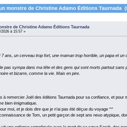
 un monstre de Christine Adamo Éditions Taurnada (
onstre de Christine Adamo Éditions Taurnada
/2026 à 15:57 »
i 7 ans, un cerveau trop fort, une maman trop horrible, un papa et un c
le pas sympa dans ma tête et des gens qui sont morts partout sans p
 noire et bizarre, comme la vie. Mais en pire.
ens à remercier Joël des éditions Taurnada pour sa confiance, et pour
me bien énigmatique.
ur moi, et je dois dire que je n’ai pas été déçue du voyage ^^
a connaissance de Tom, un petit garçon de sept ans neuo atypique, do
t vit une enfance compliquée avec la mort de sa sœur Sarah, des pare