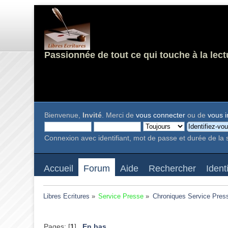
Passionnée de tout ce qui touche à la lect
Bienvenue,
Invité
. Merci de
vous connecter
ou de
vous i
Connexion avec identifiant, mot de passe et durée de la 
Accueil
Forum
Aide
Rechercher
Ident
Libres Ecritures
»
Service Presse
»
Chroniques Service Pres
Pages: [
1
]
En bas