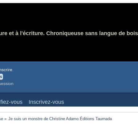
ure et à l'écriture. Chroniqueuse sans langue de bois
nscrire
.
session
ifiez-vous
Inscrivez-vous
se
»
Je suis un monstre de Christine Adamo Éditions Taurnada 