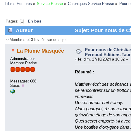
Libres Ecritures
»
Service Presse
»
Chroniques Service Presse
»
Pour n
Pages: [
1
]
En bas
Auteur
Sujet: Pour nous de Ch
Taurnada (Lu 41665 fois)
0 Membres et 3 Invités sur ce sujet
Pour nous de Christia
La Plume Masquée
Pernoud Éditions Tau
Administrateur
«
le:
dim. 27/10/2024 à 16:32 »
Membre Platine
Résumé :
Messages: 688
Matthew écrit des scénarios à
Sexe:
se rencontrent sur un trottoir
immédiat.
De cet amour naît Fanny.
Alors pourquoi, à son retour d
quinzième étage de son appa
Quel secret emporte-t-il avec 
Une bouffée d'oxygène dans le