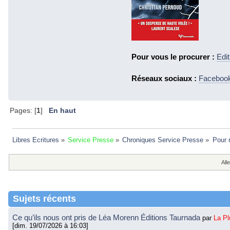
Pour vous le procurer :
Edi
Réseaux sociaux :
Faceboo
Pages: [
1
]
En haut
Libres Ecritures
»
Service Presse
»
Chroniques Service Presse
»
Pour 
Alle
Sujets récents
Ce qu’ils nous ont pris de Léa Morenn Éditions Taurnada
par
La P
[dim. 19/07/2026 à 16:03]