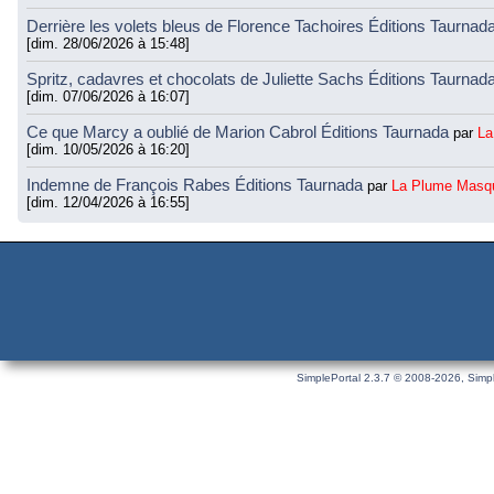
Derrière les volets bleus de Florence Tachoires Éditions Taurnad
[dim. 28/06/2026 à 15:48]
Spritz, cadavres et chocolats de Juliette Sachs Éditions Taurnad
[dim. 07/06/2026 à 16:07]
Ce que Marcy a oublié de Marion Cabrol Éditions Taurnada
par
La
[dim. 10/05/2026 à 16:20]
Indemne de François Rabes Éditions Taurnada
par
La Plume Masq
[dim. 12/04/2026 à 16:55]
SimplePortal 2.3.7 © 2008-2026, Simpl