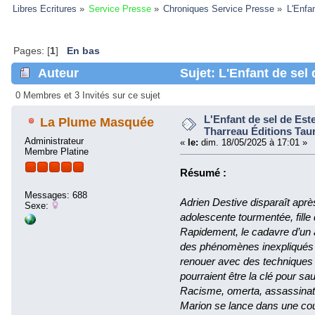
Libres Ecritures
»
Service Presse
»
Chroniques Service Presse
»
L'Enfa
Pages: [
1
]
En bas
Auteur
Sujet: L'Enfant de sel 
Taurnada (Lu 95661 fois)
0 Membres et 3 Invités sur ce sujet
L'Enfant de sel de Este
La Plume Masquée
Tharreau Éditions Tau
Administrateur
«
le:
dim. 18/05/2025 à 17:01 »
Membre Platine
Résumé :
Messages: 688
Adrien Destive disparaît aprè
Sexe:
adolescente tourmentée, fille d
Rapidement, le cadavre d’un 
des phénomènes inexpliqués ob
renouer avec des techniques 
pourraient être la clé pour sa
Racisme, omerta, assassinats
Marion se lance dans une cou