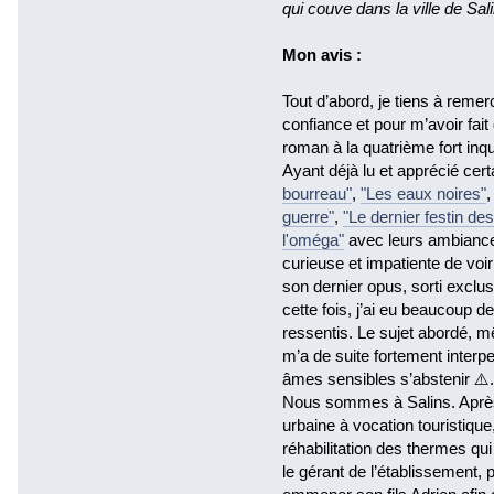
qui couve dans la ville de Sal
Mon avis :
Tout d’abord, je tiens à reme
confiance et pour m’avoir fai
roman à la quatrième fort inqu
Ayant déjà lu et apprécié ce
bourreau"
,
"Les eaux noires"
guerre"
,
"Le dernier festin de
l'oméga"
avec leurs ambiances 
curieuse et impatiente de voir
son dernier opus, sorti excl
cette fois, j’ai eu beaucoup 
ressentis. Le sujet abordé, mê
m’a de suite fortement interp
âmes sensibles s’abstenir ⚠️.
Nous sommes à Salins. Après
urbaine à vocation touristique,
réhabilitation des thermes qui 
le gérant de l’établissement,