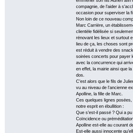
emmener son fils Adrien afin
compagnie, de l’aider à s’accl
occasion pour superviser la f
Non loin de ce nouveau compl
Marc Carrière, un établissemen
clientèle fidélisée si seuleme
rénovant les lieux et surtout 
lieu de ça, les choses sont p
est réduit à vendre des snacks
soirées concerts pour payer l
avec la concurrence qui arrive
en effet, la mairie ainsi que 
dos.
C’est alors que le fils de Jul
vu au niveau de l'ancienne ex
Apolline, la fille de Marc.
Ces quelques lignes posées, l
notre esprit en ébullition :
Que s’est-il passé ? Qui a pu 
Coïncidence ou préméditatio
Apolline est-elle au courant 
Est-elle aussi innocente qu’el