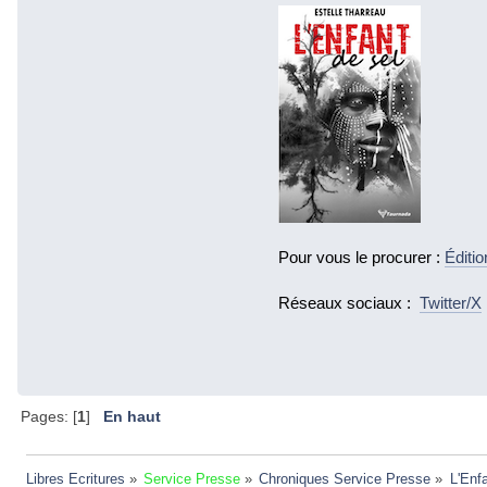
Pour vous le procurer :
Éditi
Réseaux sociaux :
Twitter/X
Pages: [
1
]
En haut
Libres Ecritures
»
Service Presse
»
Chroniques Service Presse
»
L'Enf