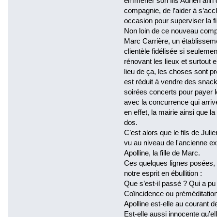
emmener son fils Adrien afin
compagnie, de l’aider à s’accl
occasion pour superviser la f
Non loin de ce nouveau compl
Marc Carrière, un établissemen
clientèle fidélisée si seuleme
rénovant les lieux et surtout 
lieu de ça, les choses sont p
est réduit à vendre des snacks
soirées concerts pour payer l
avec la concurrence qui arrive
en effet, la mairie ainsi que 
dos.
C’est alors que le fils de Jul
vu au niveau de l'ancienne ex
Apolline, la fille de Marc.
Ces quelques lignes posées, l
notre esprit en ébullition :
Que s’est-il passé ? Qui a pu 
Coïncidence ou préméditatio
Apolline est-elle au courant 
Est-elle aussi innocente qu’el