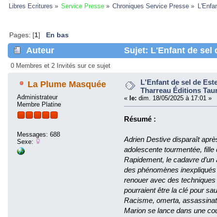
Libres Ecritures
»
Service Presse
»
Chroniques Service Presse
»
L'Enfa
Pages: [
1
]
En bas
Auteur
Sujet: L'Enfant de sel 
Taurnada (Lu 98389 fois)
0 Membres et 2 Invités sur ce sujet
L'Enfant de sel de Este
La Plume Masquée
Tharreau Éditions Tau
Administrateur
«
le:
dim. 18/05/2025 à 17:01 »
Membre Platine
Résumé :
Messages: 688
Adrien Destive disparaît aprè
Sexe:
adolescente tourmentée, fille d
Rapidement, le cadavre d’un 
des phénomènes inexpliqués ob
renouer avec des techniques 
pourraient être la clé pour sa
Racisme, omerta, assassinats
Marion se lance dans une cou