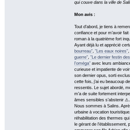
qui couve dans la ville de Sal
Mon avis :
Tout d’abord, je tiens à reme
confiance et pour m’avoir fai
roman à la quatrième fort inqu
Ayant déjà lu et apprécié ce
bourreau"
,
"Les eaux noires"
guerre"
,
"Le dernier festin de
l'oméga"
avec leurs ambiances 
curieuse et impatiente de voir
son dernier opus, sorti excl
cette fois, j’ai eu beaucoup 
ressentis. Le sujet abordé, mê
m’a de suite fortement interp
âmes sensibles s’abstenir ⚠️.
Nous sommes à Salins. Après
urbaine à vocation touristique,
réhabilitation des thermes qui 
le gérant de l’établissement,