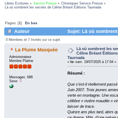
Libres Ecritures
»
Service Presse
»
Chroniques Service Presse
»
Là où sombrent les secrets de Céline Bréant Éditions Taurnada 
Pages: [
1
]
En bas
Auteur
Sujet: Là où sombrent 
Éditions Taurnada (Lu 59192 fois)
0 Membres et 7 Invités sur ce sujet
Là où sombrent les se
La Plume Masquée
Céline Bréant Éditions
Administrateur
Taurnada
Membre Platine
«
le:
sam. 19/07/2025 à 17:04 »
Résumé :
Messages: 688
Sexe:
Que s’est-il réellement passé 
Juin 2007. Trois jeunes amies 
verte en montagne. Une escap
célèbre « rivière maudite » v
laisser de trace.
Quinze ans plus tard, alors 
ce drame, Mila, d’une nature 