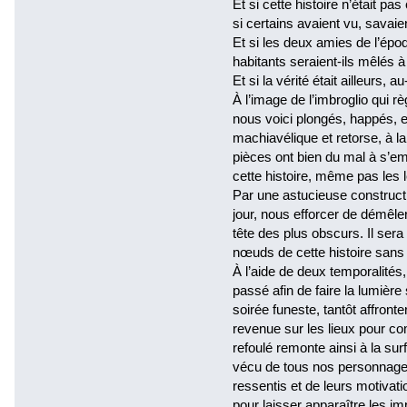
Et si cette histoire n’était pa
si certains avaient vu, savai
Et si les deux amies de l’épo
habitants seraient-ils mêlés à
Et si la vérité était ailleurs, 
À l’image de l’imbroglio qui r
nous voici plongés, happés, e
machiavélique et retorse, à la
pièces ont bien du mal à s’e
cette histoire, même pas les 
Par une astucieuse constructio
jour, nous efforcer de démêle
tête des plus obscurs. Il sera 
nœuds de cette histoire sans
À l’aide de deux temporalités
passé afin de faire la lumière 
soirée funeste, tantôt affron
revenue sur les lieux pour co
refoulé remonte ainsi à la surf
vécu de tous nos personnages,
ressentis et de leurs motivati
pour laisser apparaître les im