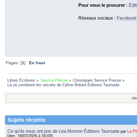
Pour vous le procurer
:
Édi
Réseaux sociaux :
Facebook
Pages: [
1
]
En haut
Libres Ecritures
»
Service Presse
»
Chroniques Service Presse
»
Là où sombrent les secrets de Céline Bréant Éditions Taurnada 
Alle
Sujets récents
Ce qu’ils nous ont pris de Léa Morenn Éditions Taurnada
par
La P
[dim. 19/07/2026 à 16:03]