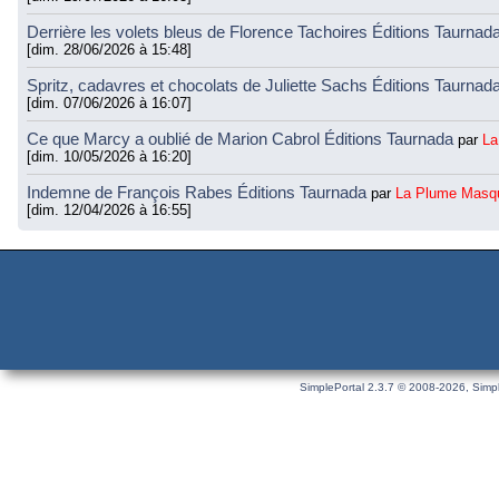
Derrière les volets bleus de Florence Tachoires Éditions Taurnad
[dim. 28/06/2026 à 15:48]
Spritz, cadavres et chocolats de Juliette Sachs Éditions Taurnad
[dim. 07/06/2026 à 16:07]
Ce que Marcy a oublié de Marion Cabrol Éditions Taurnada
par
La
[dim. 10/05/2026 à 16:20]
Indemne de François Rabes Éditions Taurnada
par
La Plume Masq
[dim. 12/04/2026 à 16:55]
SimplePortal 2.3.7 © 2008-2026, Simpl