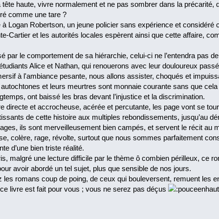
ête haute, vivre normalement et ne pas sombrer dans la précarité, dan
ré comme une tare ?
ée à Logan Robertson, un jeune policier sans expérience et considéré
te-Cartier et les autorités locales espèrent ainsi que cette affaire, c
.
 par le comportement de sa hiérarchie, celui-ci ne l’entendra pas de cet
2 étudiants Alice et Nathan, qui renouerons avec leur douloureux passé
rsif à l'ambiance pesante, nous allons assister, choqués et impuissa
 autochtones et leurs meurtres sont monnaie courante sans que cela
gtemps, ont baissé les bras devant l’injustice et la discrimination.
e directe et accrocheuse, acérée et percutante, les page vont se tourn
tissants de cette histoire aux multiples rebondissements, jusqu’au dé
es, ils sont merveilleusement bien campés, et servent le récit au mi
sse, colère, rage, révolte, surtout que nous sommes parfaitement cons
te d’une bien triste réalité.
s, malgré une lecture difficile par le thème ô combien périlleux, ce ro
pour avoir abordé un tel sujet, plus que sensible de nos jours.
 les romans coup de poing, de ceux qui bouleversent, remuent les ent
z, ce livre est fait pour vous ; vous ne serez pas déçus