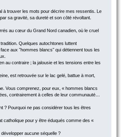
mal à trouver les mots pour décrire mes ressentis. Le
par sa gravité, sa dureté et son côté révoltant.
ferrés au cœur du Grand Nord canadien, où le cruel
tradition. Quelques autochtones luttent
té face aux "hommes blancs" qui détiennent tous les
ux.
 au contraire ; la jalousie et les tensions entre les
ne, est retrouvée sur le lac gelé, battue à mort,
peine. Vous comprenez, pour eux, « hommes blancs
roguées, contrairement à celles de leur communauté…
nt ? Pourquoi ne pas considérer tous les êtres
ernat catholique pour y être éduqués comme des «
e développer aucune séquelle ?