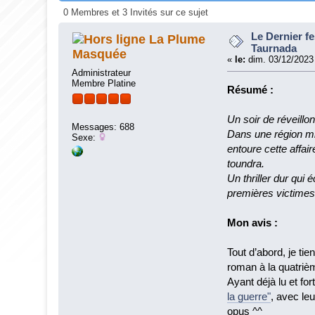
0 Membres et 3 Invités sur ce sujet
Le Dernier fe
La Plume
Taurnada
Masquée
«
le:
dim. 03/12/2023
Administrateur
Membre Platine
Résumé :
Un soir de réveill
Messages: 688
Dans une région min
Sexe:
entoure cette affair
toundra.
Un thriller dur qui
premières victimes
Mon avis :
Tout d’abord, je ti
roman à la quatrièm
Ayant déjà lu et f
la guerre"
, avec leu
opus ^^