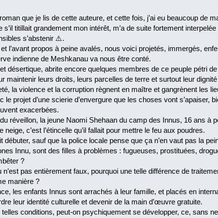
roman que je lis de cette auteure, et cette fois, j’ai eu beaucoup de 
’il titillait grandement mon intérêt, m’a de suite fortement interpelée 
sibles s’abstenir ⚠️.
 et l’avant propos à peine avalés, nous voici projetés, immergés, en
serve indienne de Meshkanau va nous être conté.
 et désertique, abrite encore quelques membres de ce peuple pétri de 
maintenir leurs droits, leurs parcelles de terre et surtout leur digni
té, la violence et la corruption règnent en maître et gangrènent les lie
 le projet d’une scierie d’envergure que les choses vont s’apaiser, bien
ouvent exacerbées.
 du réveillon, la jeune Naomi Shehaan du camp des Innus, 16 ans à pei
eige, c’est l’étincelle qu’il fallait pour mettre le feu aux poudres.
t débuter, sauf que la police locale pense que ça n’en vaut pas la 
htones Innu, sont des filles à problèmes : fugueuses, prostituées, d
mbêter ?
n’est pas entièrement faux, pourquoi une telle différence de traiteme
me manière ?
nce, les enfants Innus sont arrachés à leur famille, et placés en int
dre leur identité culturelle et devenir de la main d’œuvre gratuite.
elles conditions, peut-on psychiquement se développer, ce, sans n