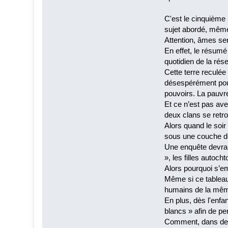
C'est le cinquième 
sujet abordé, même s
Attention, âmes sen
En effet, le résumé
quotidien de la ré
Cette terre reculée
désespérément pour 
pouvoirs. La pauvre
Et ce n’est pas avec
deux clans se retr
Alors quand le soir
sous une couche de n
Une enquête devrai
», les filles autoc
Alors pourquoi s’e
Même si ce tableau 
humains de la mê
En plus, dès l'enfa
blancs » afin de per
Comment, dans de t