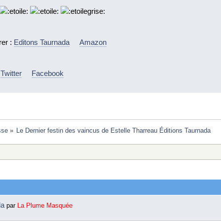
rer :
Editons Taurnada
Amazon
:
Twitter
Facebook
sse
»
Le Dernier festin des vaincus de Estelle Tharreau Éditions Taurnada 
da
par
La Plume Masquée