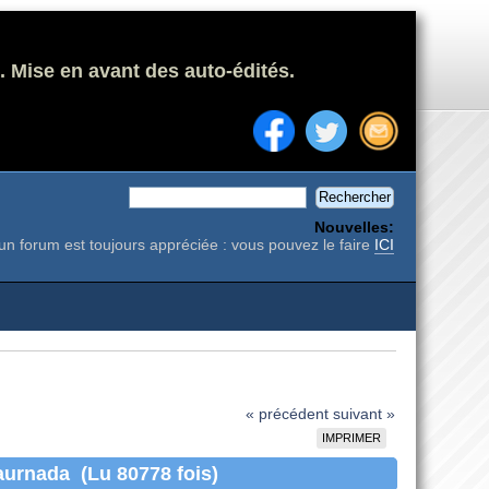
. Mise en avant des auto-édités.
Nouvelles:
un forum est toujours appréciée : vous pouvez le faire
ICI
« précédent
suivant »
IMPRIMER
Taurnada (Lu 80778 fois)