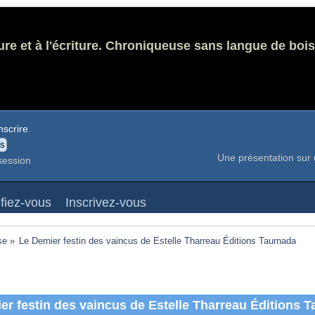
ure et à l'écriture. Chroniqueuse sans langue de bois
nscrire
.
Une présentation sur 
session
ifiez-vous
Inscrivez-vous
se
»
Le Dernier festin des vaincus de Estelle Tharreau Éditions Taurnada 
er festin des vaincus de Estelle Tharreau Éditions 