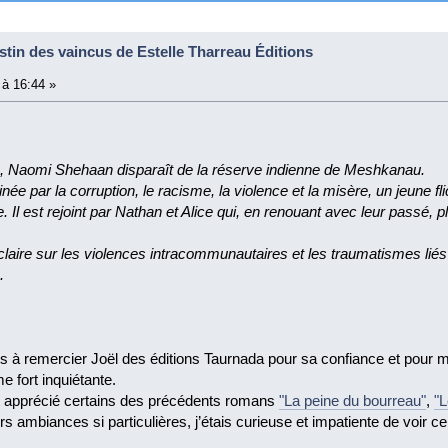
stin des vaincus de Estelle Tharreau Éditions
 à 16:44 »
on, Naomi Shehaan disparaît de la réserve indienne de Meshkanau.
ée par la corruption, le racisme, la violence et la misère, un jeune fl
e. Il est rejoint par Nathan et Alice qui, en renouant avec leur passé, p
 éclaire sur les violences intracommunautaires et les traumatismes li
.
ens à remercier Joël des éditions Taurnada pour sa confiance et pour 
e fort inquiétante.
ort apprécié certains des précédents romans
"La peine du bourreau"
,
"L
rs ambiances si particulières, j’étais curieuse et impatiente de voir ce