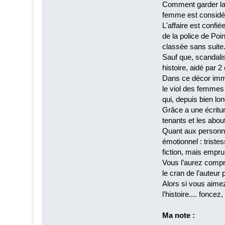
Comment garder la t
femme est considé
L'affaire est confi
de la police de Poin
classée sans suite
Sauf que, scandalisé
histoire, aidé par 
Dans ce décor imme
le viol des femmes
qui, depuis bien lon
Grâce a une écritur
tenants et les abou
Quant aux personnag
émotionnel : triste
fiction, mais emprun
Vous l’aurez compri
le cran de l’auteur 
Alors si vous aimez
l’histoire.... fonce
Ma note :