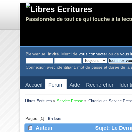
Passionnée de tout ce qui touche à la lect
Bienvenue,
Invité
. Merci de
vous connecter
ou de
vous i
Connexion avec identifiant, mot de passe et durée de la 
Accueil
Forum
Aide
Rechercher
Ident
Libres Ecritures
»
Service Presse
»
Chroniques Service Pres
Pages: [
1
]
En bas
Auteur
Sujet: Le Derni