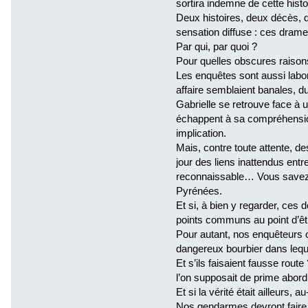
sortira indemne de cette hist
Deux histoires, deux décès, d
sensation diffuse : ces drame
Par qui, par quoi ?
Pour quelles obscures raison
Les enquêtes sont aussi labor
affaire semblaient banales, 
Gabrielle se retrouve face à 
échappent à sa compréhensio
implication.
Mais, contre toute attente, d
jour des liens inattendus entre 
reconnaissable… Vous savez, 
Pyrénées.
Et si, à bien y regarder, ces
points communs au point d’ê
Pour autant, nos enquêteurs o
dangereux bourbier dans leque
Et s’ils faisaient fausse route 
l’on supposait de prime abord
Et si la vérité était ailleurs, 
Nos gendarmes devront faire p