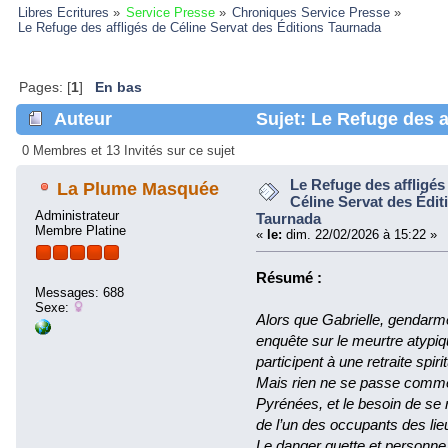
Libres Ecritures
»
Service Presse
»
Chroniques Service Presse
»
Le Refuge des affligés de Céline Servat des Éditions Taurnada 
Pages: [
1
]
En bas
Auteur
Sujet: Le Refuge des a
Éditions Taurnada (Lu 326667 fois)
0 Membres et 13 Invités sur ce sujet
Le Refuge des affligés
La Plume Masquée
Céline Servat des Édit
Administrateur
Taurnada
Membre Platine
«
le:
dim. 22/02/2026 à 15:22 »
Résumé :
Messages: 688
Sexe:
Alors que Gabrielle, gendarm
enquête sur le meurtre atyp
participent à une retraite spirit
Mais rien ne se passe comme
Pyrénées, et le besoin de se
de l’un des occupants des li
Le danger guette et personne n