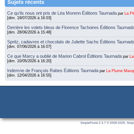
Sujets récents
Ce qu’ils nous ont pris de Léa Morenn Éditions Taurnada
par
La P
[dim. 19/07/2026 à 16:03]
Derrière les volets bleus de Florence Tachoires Éditions Taurnad
[dim. 28/06/2026 à 15:48]
Spritz, cadavres et chocolats de Juliette Sachs Éditions Taurnad
[dim. 07/06/2026 à 16:07]
Ce que Marcy a oublié de Marion Cabrol Éditions Taurnada
par
La
[dim. 10/05/2026 à 16:20]
Indemne de François Rabes Éditions Taurnada
par
La Plume Masq
[dim. 12/04/2026 à 16:55]
SimplePortal 2.3.7 © 2008-2026, Simpl