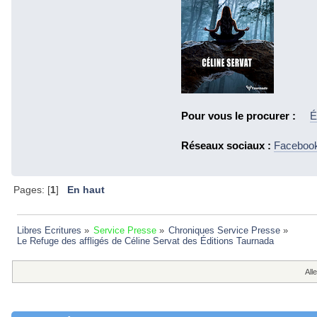
Pour vous le procurer :
É
Réseaux sociaux :
Faceboo
Pages: [
1
]
En haut
Libres Ecritures
»
Service Presse
»
Chroniques Service Presse
»
Le Refuge des affligés de Céline Servat des Éditions Taurnada 
Alle