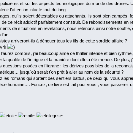
policières et sur les aspects technologiques du monde des drones. Un
enir l’attention intacte tout du long.
es, qu’ils soient détestables ou attachants, ils sont bien campés, fo
s de ce récit addictif parfaitement construit. De rebondissements en
ments de situations en révélations, nous retenons ainsi notre souffle, 
d’un.
stes arriveront-ils à dénouer tous les fils de cette sordide affaire ?
vrir
’aurez compris, j’ai beaucoup aimé ce thriller intense et bien rythm
 la qualité de l’intrigue et la manière dont elle a été menée. De plus,
s questions posées en filigrane : les dérives possibles de la reconnai
mérique… jusqu'où serait t'on prêt à aller au nom de la sécurité ?
z les romans qui sortent des sentiers battus, de ceux qui vous appre
spèce humaine…. Foncez, ce livre est fait pour vous ; vous passerez 