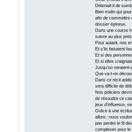
Détenait-il de somb
Bien malin qui pourr
afin de commettre 
dossier épineux.
Dans une course ha
suivre au plus près
Pour autant, nos en
Et s’ils faisaient f
Et si des personnes
Et si elles craigna
Jusqu’où seraient-el
Que va-t-on découvr
Dans ce récit addic
sera difficile de d
Nos policiers devron
de résoudre ce ca
jeux d'influence, s
Grâce à une écritur
allure ; nous voulo
pas perdre le fil de
complexes pour le t