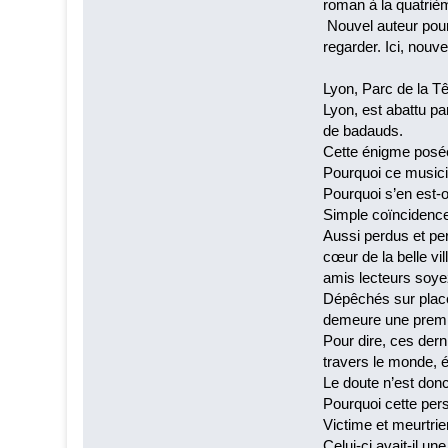
roman à la quatriè
Nouvel auteur pour
regarder. Ici, nouv
Lyon, Parc de la Tê
Lyon, est abattu pa
de badauds.
Cette énigme posée,
Pourquoi ce musicie
Pourquoi s’en est-o
Simple coïncidence
Aussi perdus et pe
cœur de la belle vi
amis lecteurs soy
Dépêchés sur place
demeure une premièr
Pour dire, ces der
travers le monde, é
Le doute n’est donc
Pourquoi cette pers
Victime et meurtrie
Celui-ci avait-il une