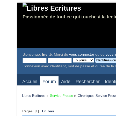
Passionnée de tout ce qui touche à la lect
Bienvenue,
Invité
. Merci de
vous connecter
ou de
vous i
Connexion avec identifiant, mot de passe et durée de la 
Accueil
Forum
Aide
Rechercher
Ident
Libres Ecritures
»
Service Presse
»
Chroniques Service Pres
Pages: [
1
]
En bas