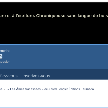
ure et à l'écriture. Chroniqueuse sans langue de bois
nscrire
.
session
ifiez-vous
Inscrivez-vous
se
»
 « Les Âmes fracassées » de Alfred Lenglet Éditions Taurnada 