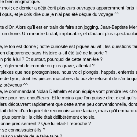
me bien énigmatique.
 moi ; ce dernier a déjà écrit plusieurs ouvrages apparemment forts i
el opus, et je dois dire que je n’ai pas été déçue du voyage ^^
te d'Or. Alors qu'il est en train de faire son jogging. Jean-Baptiste M
r un drone. Un meurtre brutal, implacable, et d’autant plus spectacula
 le ton est donné ; notre curiosité est piquée au vif ; les questions ta
n d’apparence sans histoire a-t-il été tué de la sorte ?
n pris à lui ? Et surtout, pourquoi de cette manière ?
, règlement de compte ou plus grave, attentat ?
rplexes que nos protagonistes, nous voici plongés, happés, enferrés 
lle de Lyon, dont les pièces macabres du puzzle refusent de s’imbriqu
ez prévenus ^^
, le commandant Nolan Diethelm et son équipe vont prendre les chose
e pour nos enquêteurs. Et le moins que l’on puisse dire, c’est qu’ils
niers découvrent rapidement que cette arme peu conventionnelle, do
tait dotée d’un logiciel de reconnaissance faciale, mais qu’il embarqu
 plus permis : la cible était délibérément choisie.
onne précisément ? Que lui était-il reproché ?
r se connaissaient-ils ?
 raison valable de le faire taire ?