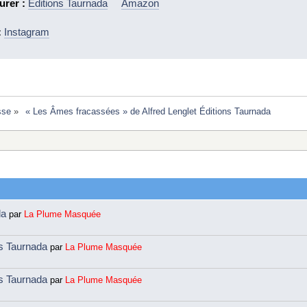
urer :
Éditions Taurnada
Amazon
:
Instagram
sse
»
 « Les Âmes fracassées » de Alfred Lenglet Éditions Taurnada 
da
par
La Plume Masquée
ns Taurnada
par
La Plume Masquée
ns Taurnada
par
La Plume Masquée