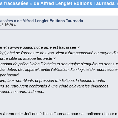
 fracassées » de Alfred Lenglet Éditions Taurnada (
assées » de Alfred Lenglet Éditions Taurnada
 à 16:29 »
 et survivre quand notre âme est fracassée ?
gi, chef de l’orchestre de Lyon, vient d’être assassiné au moyen d’un d
rtre ciblé ou attaque terroriste ?
ndant de police Nolan Diethelm et son équipe d’enquêteurs sont sur l
des débris de l’appareil révèle l’utilisation d’un logiciel de reconnaissa
 par hasard.
aire, faux-semblants et pression médiatique, la tension monte.
ciers se retrouvent confrontés à une vérité balayant les évidences.
rsonne ne sortira indemne.
ens à remercier Joël des éditions Taurnada pour sa confiance et pour 