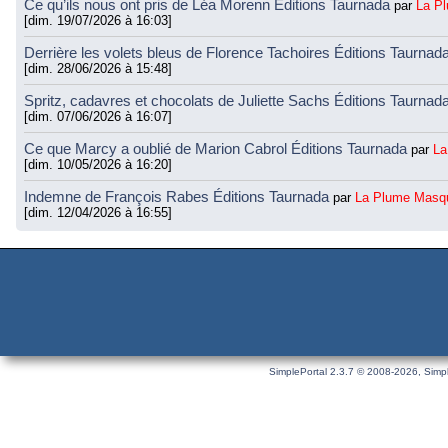
Ce qu’ils nous ont pris de Léa Morenn Éditions Taurnada
par
La P
[dim. 19/07/2026 à 16:03]
Derrière les volets bleus de Florence Tachoires Éditions Taurnad
[dim. 28/06/2026 à 15:48]
Spritz, cadavres et chocolats de Juliette Sachs Éditions Taurnad
[dim. 07/06/2026 à 16:07]
Ce que Marcy a oublié de Marion Cabrol Éditions Taurnada
par
La
[dim. 10/05/2026 à 16:20]
Indemne de François Rabes Éditions Taurnada
par
La Plume Masq
[dim. 12/04/2026 à 16:55]
SimplePortal 2.3.7 © 2008-2026, Simpl