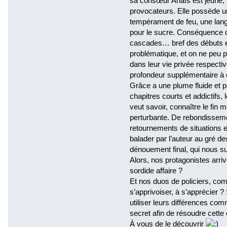
sa consœur Anaïs est jeune, 
provocateurs. Elle possède un
tempérament de feu, une lang
pour le sucre. Conséquence d
cascades… bref des débuts en
problématique, et on ne peu pl
dans leur vie privée respecti
profondeur supplémentaire à 
Grâce a une plume fluide et p
chapitres courts et addictifs, 
veut savoir, connaître le fin m
perturbante. De rebondissem
retournements de situations e
balader par l’auteur au gré d
dénouement final, qui nous su
Alors, nos protagonistes arrive
sordide affaire ?
Et nos duos de policiers, comm
s’apprivoiser, à s’apprécier ? 
utiliser leurs différences com
secret afin de résoudre cette
À vous de le découvrir