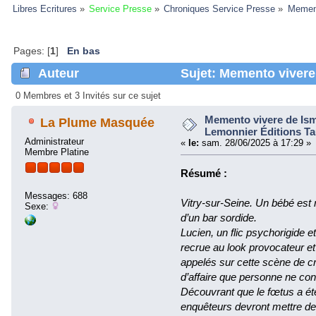
Libres Ecritures
»
Service Presse
»
Chroniques Service Presse
»
Mement
Pages: [
1
]
En bas
Auteur
Sujet: Memento vivere
Taurnada (Lu 44448 fois)
0 Membres et 3 Invités sur ce sujet
Memento vivere de Ism
La Plume Masquée
Lemonnier Éditions T
Administrateur
«
le:
sam. 28/06/2025 à 17:29 »
Membre Platine
Résumé :
Messages: 688
Vitry-sur-Seine. Un bébé est 
Sexe:
d’un bar sordide.
Lucien, un flic psychorigide et
recrue au look provocateur e
appelés sur cette scène de cr
d’affaire que personne ne con
Découvrant que le fœtus a ét
enquêteurs devront mettre de 