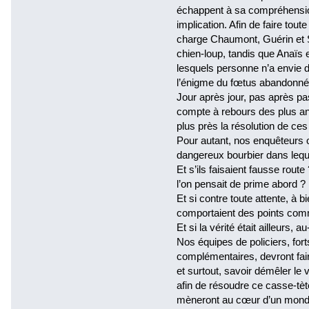
échappent à sa compréhensio
implication. Afin de faire tout
charge Chaumont, Guérin et 
chien-loup, tandis que Anaïs e
lesquels personne n’a envie de
l’énigme du fœtus abandonné
Jour après jour, pas après pa
compte à rebours des plus an
plus près la résolution de ces
Pour autant, nos enquêteurs o
dangereux bourbier dans leque
Et s’ils faisaient fausse route 
l’on pensait de prime abord ?
Et si contre toute attente, à 
comportaient des points com
Et si la vérité était ailleurs, 
Nos équipes de policiers, fort
complémentaires, devront fair
et surtout, savoir démêler le v
afin de résoudre ce casse-tè
mèneront au cœur d’un monde