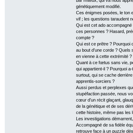
bar miteux, qui va nous appre
génétiquement modifié.
Ces énigmes posées, le ton es
vif ; les questions taraudent no
Qui est cet ado accompagné d
ces personnes ? Hasard, pré
compte ?
Qui est ce prêtre ? Pourquoi dis
au bout d’une corde ? Quels s
en vienne à cette extrémité ?
Quant à ce fœtus sans vie, po
qui appartient-il ? Pourquoi a-t-
surtout, qui se cache derrière
apprentis-sorciers ?
Aussi perdus et perplexes que
stupéfaction passée, nous vo
cœur d’un récit glaçant, glauq
de la génétique et de ses dér
cette histoire, même pas les 
Les investigations démarrent,
Accompagné de sa fidèle équ
retrouve face à un puzzle dé