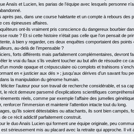
que Anaïs et Lucien, les parias de l’équipe avec lesquels personne n’a 
 abandonné.
as après pas, dans une course haletante et un compte à rebours des pl
de ces épineuses affaires.
quêteurs ont-ils vraiment pris conscience du dangereux bourbier dans 
ausse route ? Et si cette histoire n’était pas celle que l’on pensait de p
 attente, à bien y regarder, ces deux enquêtes comportaient des poin
t ailleurs, au-delà de l’impensable ?
ciers, forts différents mais parfaitement complémentaires, devront fai
êler le vrai du faux s’ils veulent toucher au but afin de résoudre ce 
’un monde opaque et crépusculaire où complots et trahisons s'encha
rmant en « justicier aux dés » ; jusqu’aux dérives d’un savant fou peu
s dans la manipulation du génome humain.
 à féliciter l’auteur pour son travail de recherche considérable, et sa
et, le récit demeure parsemé d’explications scientifiques compréhensibl
vénements réels, comme par exemple l'affaire des jumelles génétique
, renforcer l’immersion et maintenir l’attention intacte tout du long.
es, qu’ils soient détestables ou attachants, ils sont bien campés, fo
de ce récit addictif parfaitement construit.
our le duo Anaïs Lucien qui forment une équipe originale, peu commun
 est sérieusement mis au placard avec la retraite qui approche. Il vit