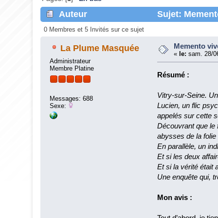
Auteur
Sujet: Memento
0 Membres et 5 Invités sur ce sujet
Memento vive
La Plume Masquée
«
le:
sam. 28/06
Administrateur
Membre Platine
Résumé :
Vitry-sur-Seine. Un
Messages: 688
Lucien, un flic psy
Sexe:
appelés sur cette s
Découvrant que le 
abysses de la foli
En parallèle, un in
Et si les deux affai
Et si la vérité étai
Une enquête qui, tr
Mon avis :
Tout d’abord, je ti