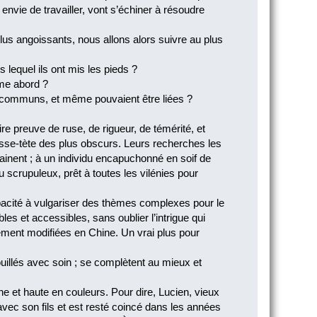
envie de travailler, vont s’échiner à résoudre
us angoissants, nous allons alors suivre au plus
lequel ils ont mis les pieds ?
rime abord ?
ts communs, et même pouvaient être liées ?
re preuve de ruse, de rigueur, de témérité, et
casse-tète des plus obscurs. Leurs recherches les
inent ; à un individu encapuchonné en soif de
 scrupuleux, prêt à toutes les vilénies pour
 capacité à vulgariser des thèmes complexes pour le
es et accessibles, sans oublier l’intrigue qui
ment modifiées en Chine. Un vrai plus pour
uillés avec soin ; se complètent au mieux et
e et haute en couleurs. Pour dire, Lucien, vieux
 avec son fils et est resté coincé dans les années