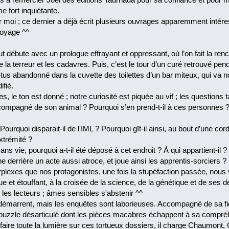
e fort inquiétante.
moi ; ce dernier a déjà écrit plusieurs ouvrages apparemment intéressa
voyage ^^
out débute avec un prologue effrayant et oppressant, où l’on fait la 
 la terreur et les cadavres. Puis, c’est le tour d’un curé retrouvé pend
us abandonné dans la cuvette des toilettes d’un bar miteux, qui va n
fié.
 le ton est donné ; notre curiosité est piquée au vif ; les questions ta
compagné de son animal ? Pourquoi s’en prend-t-il à ces personnes 
Pourquoi disparait-il de l'IML ? Pourquoi gît-il ainsi, au bout d’une co
xtrémité ?
s vie, pourquoi a-t-il été déposé à cet endroit ? À qui appartient-il ? Po
he derrière un acte aussi atroce, et joue ainsi les apprentis-sorciers ?
rplexes que nos protagonistes, une fois la stupéfaction passée, nou
que et étouffant, à la croisée de la science, de la génétique et de ses
les lecteurs ; âmes sensibles s'abstenir ^^
 démarrent, mais les enquêtes sont laborieuses. Accompagné de sa fi
 puzzle désarticulé dont les pièces macabres échappent à sa compré
e faire toute la lumière sur ces tortueux dossiers, il charge Chaumon