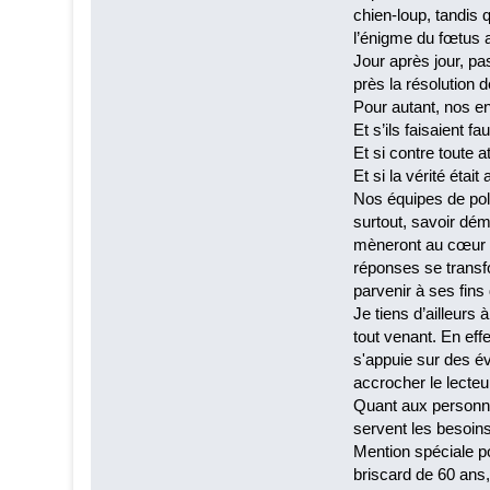
chien-loup, tandis 
l’énigme du fœtus
Jour après jour, p
près la résolution 
Pour autant, nos en
Et s’ils faisaient f
Et si contre toute
Et si la vérité étai
Nos équipes de poli
surtout, savoir dém
mèneront au cœur d
réponses se transfo
parvenir à ses fin
Je tiens d’ailleurs
tout venant. En eff
s'appuie sur des é
accrocher le lecteur
Quant aux personnag
servent les besoins 
Mention spéciale p
briscard de 60 ans,