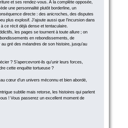
urriture et ses rendez-vous. À la complète opposée,
de une personnalité plutôt borderline, un
onséquence directe : des anicroches, des disputes
u plus explosif. J’ajoute aussi que l’incursion dans
à ce récit déjà dense et tentaculaire.
ictifs, les pages se tournent à toute allure ; on
e rebondissements en rebondissements, de
r au gré des méandres de son histoire, jusqu’au
écier ? S’apercevront-ils qu’unir leurs forces,
udre cette enquête tortueuse ?
ée au cœur d’un univers méconnu et bien abordé,
ntrigue subtile mais retorse, les histoires qui parlent
ur vous ! Vous passerez un excellent moment de