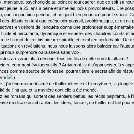
ux, maniaque, psychorigide au point de tout cadrer, que ce soit sa no
t jeune, a 25 ans à peine et aime les looks provocateurs. Elle possè
, une langue bien pendue, et un goût bien prononcé pour le sucre. C
es débuts en tant que coéquipier poussif, problématique, et on ne pe
spectives en dehors de l’enquête donne une profondeur supplémentaire 
luide et percutante, dynamique et visuelle, des chapitres courts et add
tre le fin mot de cet histoire irrespirable et combien perturbante. D
tuations en révélations, nous nous laissons alors balader par l’auteu
qui nous surprendra ou laissera sans voix.
stes arriveront-ils à dénouer tous les fils de cette sordide affaire ?
ciers, comment évolueront-ils ? Arriveront-ils à s’apprivoiser, à s’appr
érences comme source de richesse, pourrait être le secret afin de réso
vrir
s, j’ai énormément aimé ce thriller intense et bien rythmé, la plong
ité de l’intrigue et la manière dont elle a été menée.
 les romans qui sortent des sentiers battus, les récits palpitants, à l’i
rive médicale qui ébranlent les idées, foncez, ce thriller est fait po