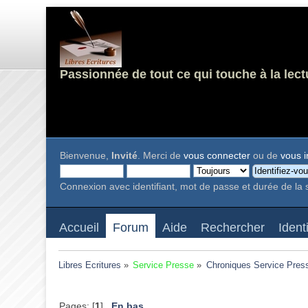
Passionnée de tout ce qui touche à la lect
Bienvenue,
Invité
. Merci de
vous connecter
ou de
vous i
Connexion avec identifiant, mot de passe et durée de la 
Accueil
Forum
Aide
Rechercher
Ident
Libres Ecritures
»
Service Presse
»
Chroniques Service Pres
Pages: [
1
]
En bas