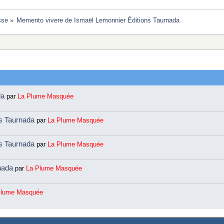
sse
»
Memento vivere de Ismaël Lemonnier Éditions Taurnada 
da
par
La Plume Masquée
ns Taurnada
par
La Plume Masquée
ns Taurnada
par
La Plume Masquée
rnada
par
La Plume Masquée
Plume Masquée