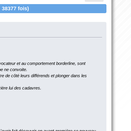
38377 fois)
.
rovocateur et au comportement borderline, sont
ne ne convoite.
e de côté leurs différends et plonger dans les
rière lui des cadavres.
m’avoir fait découvrir en avant-première ce nouveau