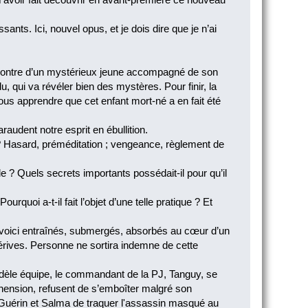
nts. Ici, nouvel opus, et je dois dire que je n’ai
rencontre d’un mystérieux jeune accompagné de son
u, qui va révéler bien des mystères. Pour finir, la
ous apprendre que cet enfant mort-né a en fait été
raudent notre esprit en ébullition.
? Hasard, préméditation ; vengeance, règlement de
rde ? Quels secrets importants possédait-il pour qu’il
urquoi a-t-il fait l’objet d’une telle pratique ? Et
s voici entraînés, submergés, absorbés au cœur d’un
 dérives. Personne ne sortira indemne de cette
dèle équipe, le commandant de la PJ, Tanguy, se
hension, refusent de s’emboîter malgré son
t, Guérin et Salma de traquer l'assassin masqué au