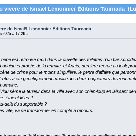
 vivere de Ismaël Lemonnier Éditions Taurnada (Lu 
re de Ismaël Lemonnier Éditions Taurnada
/2025 à 17:29 »
 bébé est retrouvé mort dans la cuvette des toilettes d’un bar sordide
chorigide et proche de la retraite, et Anaïs, dernière recrue au look p
cène de crime pour le moins singulière, le genre d’affaire que person
fœtus a été génétiquement modifié, les deux enquêteurs devront mettr
e humaine.
dividu sème la terreur dans la ville avec son chien-loup en laissant der
res étaient liées ?
t au-delà du supportable ?
ès vite, va se transformer en compte à rebours.
ens à remercier Joël des éditions Taurnada pour sa confiance et pour 