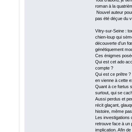
roman à la quatrièm
Nouvel auteur pour 
pas été déçue du 
Vitry-sur-Seine : t
chien-loup qui sème
découverte d’un fœt
génétiquement modi
Ces énigmes posées,
Qui est cet ado ac
compte ?
Qui est ce prêtre ? 
en vienne à cette e
Quant à ce fœtus san
surtout, qui se cac
Aussi perdus et pe
récit glaçant, glau
histoire, même pas 
Les investigations
retrouve face à un
implication. Afin d