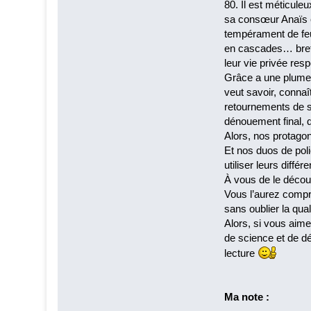
80. Il est méticule
sa consœur Anaïs es
tempérament de feu
en cascades… bref d
leur vie privée re
Grâce a une plume f
veut savoir, connaî
retournements de si
dénouement final, 
Alors, nos protagoni
Et nos duos de poli
utiliser leurs diff
À vous de le décou
Vous l’aurez compri
sans oublier la qual
Alors, si vous aimez
de science et de dé
lecture
Ma note :