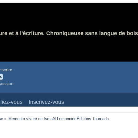
ure et à l'écriture. Chroniqueuse sans langue de bois
nscrire
.
session
ifiez-vous
Inscrivez-vous
se
»
Memento vivere de Ismaël Lemonnier Éditions Taurnada 