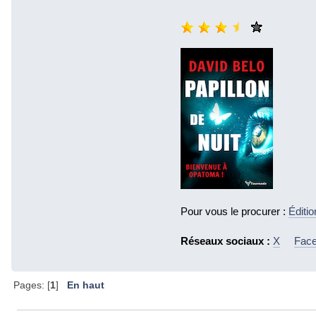
Pour vous le procurer :
Éditi
Réseaux sociaux :
X
Fac
Pages: [
1
]
En haut