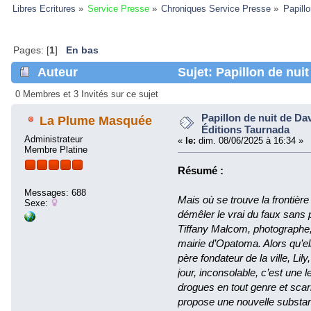
Libres Ecritures
»
Service Presse
»
Chroniques Service Presse
»
Papill
Pages: [
1
]
En bas
Auteur
Sujet: Papillon de nui
(Lu 51258 fois)
0 Membres et 3 Invités sur ce sujet
Papillon de nuit de Da
La Plume Masquée
Éditions Taurnada
Administrateur
«
le:
dim. 08/06/2025 à 16:34 »
Membre Platine
Résumé :
Messages: 688
Mais où se trouve la frontière
Sexe:
démêler le vrai du faux sans 
Tiffany Malcom, photographe, 
mairie d’Opatoma. Alors qu’el
père fondateur de la ville, Lil
jour, inconsolable, c’est une 
drogues en tout genre et scar
propose une nouvelle substan