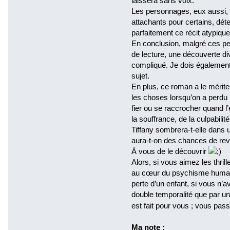
laissera sans voix.
Les personnages, eux aussi, 
attachants pour certains, déte
parfaitement ce récit atypique
En conclusion, malgré ces p
de lecture, une découverte di
compliqué. Je dois également s
sujet.
En plus, ce roman a le mérit
les choses lorsqu’on a perdu p
fier ou se raccrocher quand l
la souffrance, de la culpabilit
Tiffany sombrera-t-elle dans u
aura-t-on des chances de revoi
À vous de le découvrir
Alors, si vous aimez les thrill
au cœur du psychisme humain 
perte d’un enfant, si vous n’a
double temporalité que par u
est fait pour vous ; vous pa
Ma note :