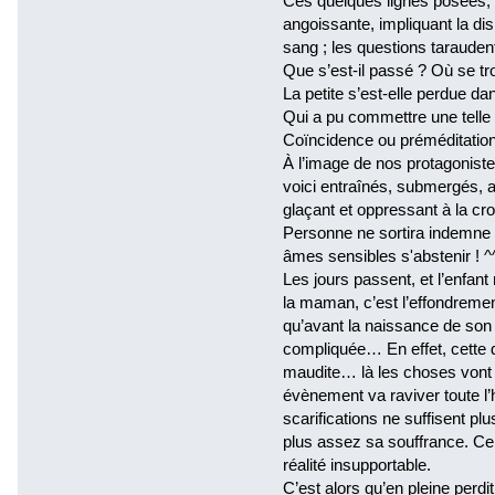
Ces quelques lignes posées, l
angoissante, impliquant la disp
sang ; les questions taraudent 
Que s’est-il passé ? Où se tr
La petite s’est-elle perdue dan
Qui a pu commettre une telle 
Coïncidence ou préméditatio
À l’image de nos protagoniste
voici entraînés, submergés, 
glaçant et oppressant à la cr
Personne ne sortira indemne d
âmes sensibles s'abstenir ! ^
Les jours passent, et l’enfan
la maman, c’est l’effondreme
qu’avant la naissance de son 
compliquée… En effet, cette de
maudite… là les choses vont a
évènement va raviver toute l
scarifications ne suffisent 
plus assez sa souffrance. Ce q
réalité insupportable.
C’est alors qu’en pleine perdit