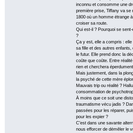
inconnu et consomme une drog
première prise, Tiffany va se
1800 où un homme étrange à 6
croiser sa route.
Qui est-il ? Pourquoi se sent-
?
Ça y est, elle a compris : elle
sa fille et des autres enfants
le futur. Elle prend donc la dé
coûte que coûte. Entre réalité 
rien et cherchera éperdument sa
Mais justement, dans la plon
la psyché de cette mère éploré
Mauvais trip ou réalité ? Hall
consommation de psychotrope
À moins que ce soit une disto
traumatisme vécu jadis ? Dans
passées pour les réparer, pui
pour les expier ?
C’est dans une savante altern
nous efforcer de démêler le v