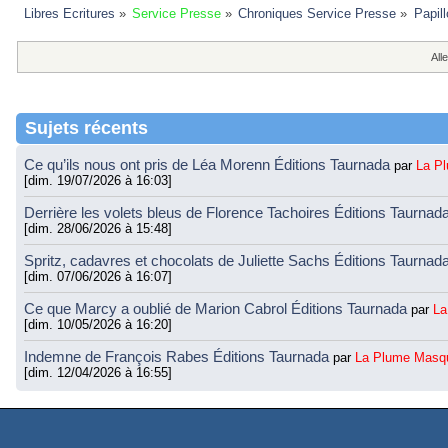
Libres Ecritures
»
Service Presse
»
Chroniques Service Presse
»
Papil
Alle
Sujets récents
Ce qu’ils nous ont pris de Léa Morenn Éditions Taurnada
par
La P
[dim. 19/07/2026 à 16:03]
Derrière les volets bleus de Florence Tachoires Éditions Taurnad
[dim. 28/06/2026 à 15:48]
Spritz, cadavres et chocolats de Juliette Sachs Éditions Taurnad
[dim. 07/06/2026 à 16:07]
Ce que Marcy a oublié de Marion Cabrol Éditions Taurnada
par
La
[dim. 10/05/2026 à 16:20]
Indemne de François Rabes Éditions Taurnada
par
La Plume Masq
[dim. 12/04/2026 à 16:55]