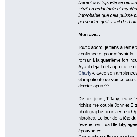
Durant son trip, elle se retr
sévit un redoutable et mysté
improbable que cela puisse pa
persuadée qu’il s’agit de l’hom
Mon avis :
Tout d’abord, je tiens à reme
confiance et pour m’avoir fai
roman à la quatrième fort inqu
Ayant déjà lu et apprécié le d
Charly
», avec son ambiances u
et impatiente de voir ce que c
dernier opus ^^
De nos jours, Tiffany, jeune f
richissime couple John et El
photographe pour la ville d’O
histoires. Le jour de la fête d
l'événement, sa fille Lily, âg
épouvantés.