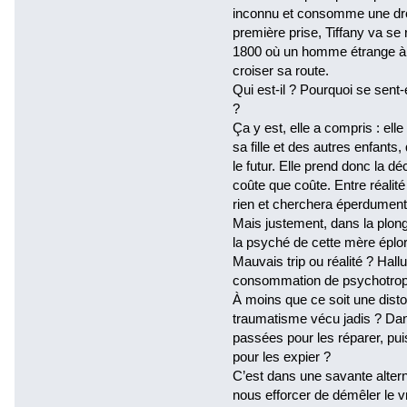
inconnu et consomme une drog
première prise, Tiffany va se
1800 où un homme étrange à 6
croiser sa route.
Qui est-il ? Pourquoi se sent-
?
Ça y est, elle a compris : elle
sa fille et des autres enfants
le futur. Elle prend donc la dé
coûte que coûte. Entre réalité 
rien et cherchera éperdument sa
Mais justement, dans la plon
la psyché de cette mère éploré
Mauvais trip ou réalité ? Hall
consommation de psychotrope
À moins que ce soit une disto
traumatisme vécu jadis ? Dans
passées pour les réparer, pui
pour les expier ?
C’est dans une savante altern
nous efforcer de démêler le v