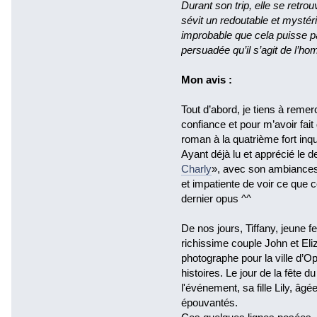
Durant son trip, elle se retr
sévit un redoutable et mysté
improbable que cela puisse pa
persuadée qu’il s’agit de l’hom
Mon avis :
Tout d’abord, je tiens à reme
confiance et pour m’avoir fai
roman à la quatrième fort inqu
Ayant déjà lu et apprécié le d
Charly
», avec son ambiances u
et impatiente de voir ce que c
dernier opus ^^
De nos jours, Tiffany, jeune f
richissime couple John et El
photographe pour la ville d’O
histoires. Le jour de la fête d
l'événement, sa fille Lily, âg
épouvantés.