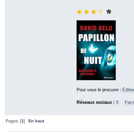
Pour vous le procurer :
Éditi
Réseaux sociaux :
X
Fac
Pages: [
1
]
En haut