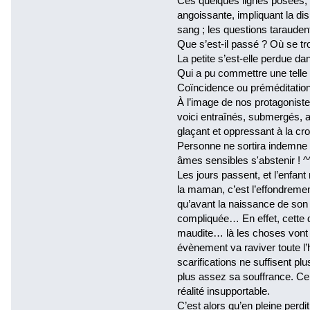
Ces quelques lignes posées, l
angoissante, impliquant la disp
sang ; les questions taraudent 
Que s’est-il passé ? Où se tr
La petite s’est-elle perdue dan
Qui a pu commettre une telle 
Coïncidence ou préméditatio
À l’image de nos protagoniste
voici entraînés, submergés, 
glaçant et oppressant à la cr
Personne ne sortira indemne d
âmes sensibles s'abstenir ! ^
Les jours passent, et l’enfan
la maman, c’est l’effondreme
qu’avant la naissance de son 
compliquée… En effet, cette de
maudite… là les choses vont a
évènement va raviver toute l
scarifications ne suffisent 
plus assez sa souffrance. Ce q
réalité insupportable.
C’est alors qu’en pleine perdit