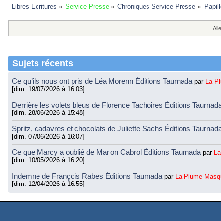
Libres Ecritures
»
Service Presse
»
Chroniques Service Presse
»
Papil
Alle
Sujets récents
Ce qu’ils nous ont pris de Léa Morenn Éditions Taurnada
par
La P
[dim. 19/07/2026 à 16:03]
Derrière les volets bleus de Florence Tachoires Éditions Taurnad
[dim. 28/06/2026 à 15:48]
Spritz, cadavres et chocolats de Juliette Sachs Éditions Taurnad
[dim. 07/06/2026 à 16:07]
Ce que Marcy a oublié de Marion Cabrol Éditions Taurnada
par
La
[dim. 10/05/2026 à 16:20]
Indemne de François Rabes Éditions Taurnada
par
La Plume Masq
[dim. 12/04/2026 à 16:55]