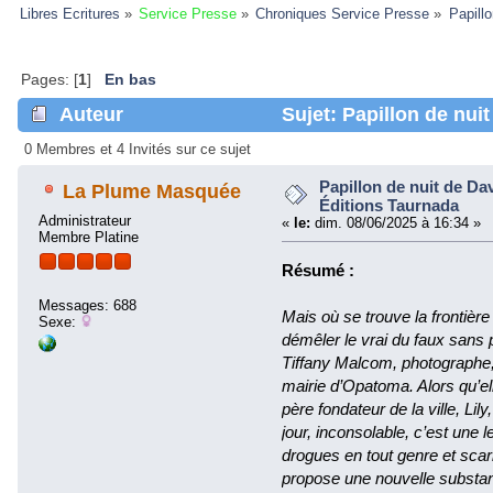
Libres Ecritures
»
Service Presse
»
Chroniques Service Presse
»
Papill
Pages: [
1
]
En bas
Auteur
Sujet: Papillon de nui
(Lu 49483 fois)
0 Membres et 4 Invités sur ce sujet
Papillon de nuit de Da
La Plume Masquée
Éditions Taurnada
Administrateur
«
le:
dim. 08/06/2025 à 16:34 »
Membre Platine
Résumé :
Messages: 688
Mais où se trouve la frontière
Sexe:
démêler le vrai du faux sans 
Tiffany Malcom, photographe, 
mairie d’Opatoma. Alors qu’el
père fondateur de la ville, Lil
jour, inconsolable, c’est une 
drogues en tout genre et scar
propose une nouvelle substan