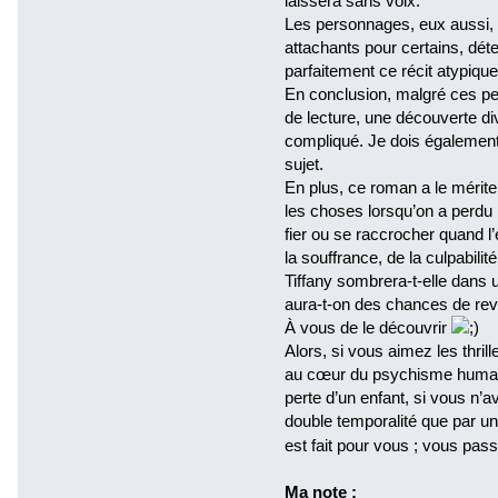
laissera sans voix.
Les personnages, eux aussi, 
attachants pour certains, déte
parfaitement ce récit atypique
En conclusion, malgré ces p
de lecture, une découverte di
compliqué. Je dois également s
sujet.
En plus, ce roman a le mérit
les choses lorsqu’on a perdu p
fier ou se raccrocher quand l
la souffrance, de la culpabilit
Tiffany sombrera-t-elle dans u
aura-t-on des chances de revoi
À vous de le découvrir
Alors, si vous aimez les thrill
au cœur du psychisme humain 
perte d’un enfant, si vous n’a
double temporalité que par u
est fait pour vous ; vous pa
Ma note :