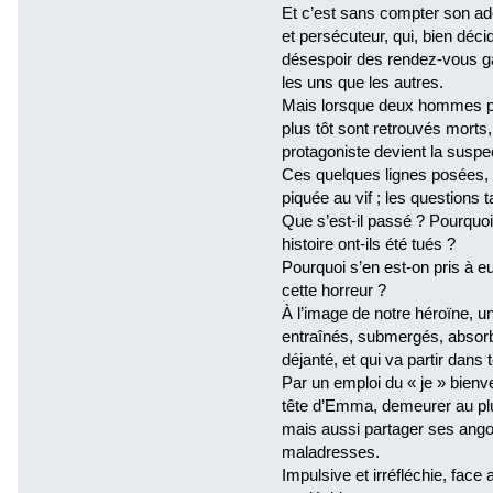
Et c’est sans compter son ad
et persécuteur, qui, bien déci
désespoir des rendez-vous ga
les uns que les autres.
Mais lorsque deux hommes pr
plus tôt sont retrouvés morts,
protagoniste devient la susp
Ces quelques lignes posées, l
piquée au vif ; les questions 
Que s’est-il passé ? Pourquo
histoire ont-ils été tués ?
Pourquoi s’en est-on pris à eux
cette horreur ?
À l’image de notre héroïne, un
entraînés, submergés, absor
déjanté, et qui va partir dans 
Par un emploi du « je » bienv
tête d’Emma, demeurer au pl
mais aussi partager ses angoi
maladresses.
Impulsive et irréfléchie, fa