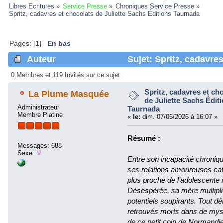
Libres Ecritures
»
Service Presse
»
Chroniques Service Presse
»
Spritz, cadavres et chocolats de Juliette Sachs Éditions Taurnada 
Pages: [
1
]
En bas
Auteur
Sujet: Spritz, cadavres
Éditions Taurnada (Lu 251371 fois)
0 Membres et 119 Invités sur ce sujet
Spritz, cadavres et ch
La Plume Masquée
de Juliette Sachs Édit
Administrateur
Taurnada
Membre Platine
«
le:
dim. 07/06/2026 à 16:07 »
Résumé :
Messages: 688
Sexe:
Entre son incapacité chroniqu
ses relations amoureuses ca
plus proche de l’adolescente 
Désespérée, sa mère multiplie
potentiels soupirants. Tout dé
retrouvés morts dans de myst
de ce petit coin de Normandie