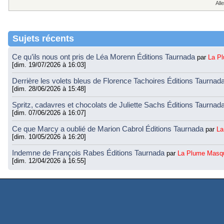
Alle
Sujets récents
Ce qu’ils nous ont pris de Léa Morenn Éditions Taurnada
par
La P
[dim. 19/07/2026 à 16:03]
Derrière les volets bleus de Florence Tachoires Éditions Taurnad
[dim. 28/06/2026 à 15:48]
Spritz, cadavres et chocolats de Juliette Sachs Éditions Taurnad
[dim. 07/06/2026 à 16:07]
Ce que Marcy a oublié de Marion Cabrol Éditions Taurnada
par
La
[dim. 10/05/2026 à 16:20]
Indemne de François Rabes Éditions Taurnada
par
La Plume Masq
[dim. 12/04/2026 à 16:55]