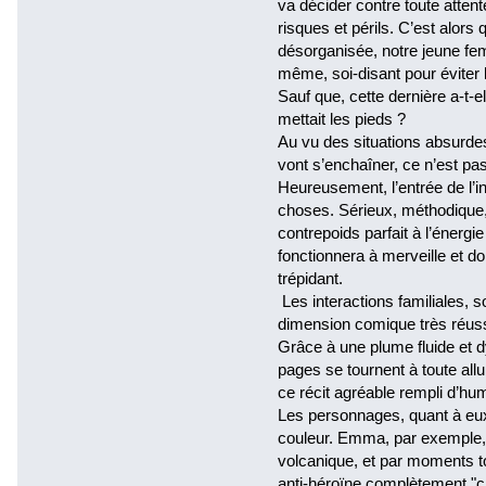
va décider contre toute atte
risques et périls. C’est alors
désorganisée, notre jeune f
même, soi-disant pour éviter
Sauf que, cette dernière a-t-e
mettait les pieds ?
Au vu des situations absurde
vont s’enchaîner, ce n’est pas
Heureusement, l’entrée de l’i
choses. Sérieux, méthodique, p
contrepoids parfait à l’éner
fonctionnera à merveille et d
trépidant.
Les interactions familiales, 
dimension comique très réuss
Grâce à une plume fluide et dy
pages se tournent à toute allu
ce récit agréable rempli d’hu
Les personnages, quant à eux
couleur. Emma, par exemple, e
volcanique, et par moments t
anti-héroïne complètement "c