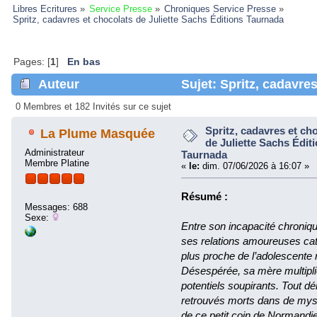
Libres Ecritures
»
Service Presse
»
Chroniques Service Presse
»
Spritz, cadavres et chocolats de Juliette Sachs Éditions Taurnada 
Pages: [
1
]
En bas
Auteur
Sujet: Spritz, cadavres
Éditions Taurnada (Lu 259175 fois)
0 Membres et 182 Invités sur ce sujet
Spritz, cadavres et ch
La Plume Masquée
de Juliette Sachs Édit
Administrateur
Taurnada
Membre Platine
«
le:
dim. 07/06/2026 à 16:07 »
Résumé :
Messages: 688
Sexe:
Entre son incapacité chroniqu
ses relations amoureuses ca
plus proche de l’adolescente 
Désespérée, sa mère multiplie
potentiels soupirants. Tout dé
retrouvés morts dans de myst
de ce petit coin de Normandie