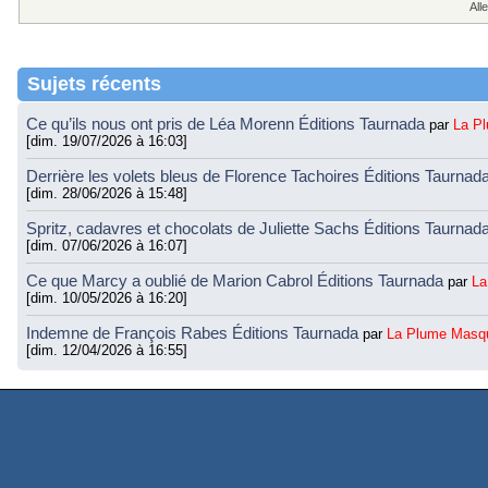
Alle
Sujets récents
Ce qu’ils nous ont pris de Léa Morenn Éditions Taurnada
par
La P
[dim. 19/07/2026 à 16:03]
Derrière les volets bleus de Florence Tachoires Éditions Taurnad
[dim. 28/06/2026 à 15:48]
Spritz, cadavres et chocolats de Juliette Sachs Éditions Taurnad
[dim. 07/06/2026 à 16:07]
Ce que Marcy a oublié de Marion Cabrol Éditions Taurnada
par
La
[dim. 10/05/2026 à 16:20]
Indemne de François Rabes Éditions Taurnada
par
La Plume Masq
[dim. 12/04/2026 à 16:55]