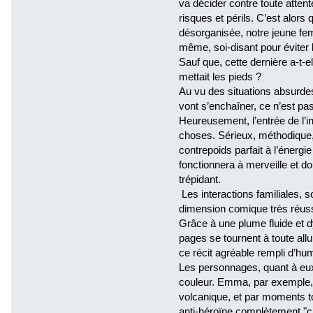
va décider contre toute atte
risques et périls. C’est alors
désorganisée, notre jeune f
même, soi-disant pour éviter
Sauf que, cette dernière a-t-e
mettait les pieds ?
Au vu des situations absurde
vont s’enchaîner, ce n’est pas
Heureusement, l’entrée de l’i
choses. Sérieux, méthodique, p
contrepoids parfait à l’éner
fonctionnera à merveille et d
trépidant.
Les interactions familiales, 
dimension comique très réuss
Grâce à une plume fluide et dy
pages se tournent à toute allu
ce récit agréable rempli d’hu
Les personnages, quant à eux
couleur. Emma, par exemple, e
volcanique, et par moments t
anti-héroïne complètement "c