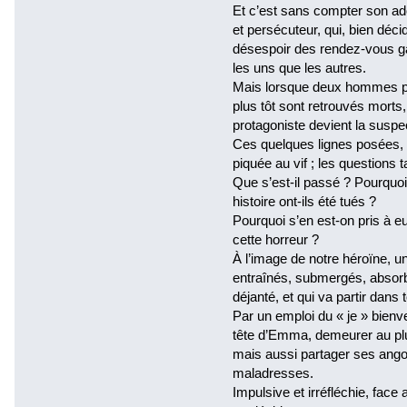
Et c’est sans compter son ad
et persécuteur, qui, bien déci
désespoir des rendez-vous ga
les uns que les autres.
Mais lorsque deux hommes pr
plus tôt sont retrouvés morts,
protagoniste devient la susp
Ces quelques lignes posées, l
piquée au vif ; les questions 
Que s’est-il passé ? Pourquo
histoire ont-ils été tués ?
Pourquoi s’en est-on pris à eux
cette horreur ?
À l’image de notre héroïne, un
entraînés, submergés, absor
déjanté, et qui va partir dans 
Par un emploi du « je » bienv
tête d’Emma, demeurer au pl
mais aussi partager ses angoi
maladresses.
Impulsive et irréfléchie, fa