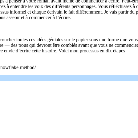
s à penser à votre roman avant même de commencer à écrire. Peut-être 
ez à entendre les voix des différents personnages. Vous réfléchissez à 
essus informel et chaque écrivain le fait différemment. Je vais partir 
ous asseoir et à commencer à l’écrire.
oucher toutes ces idées géniales sur le papier sous une forme que vous p
stoire — des trous qui devront être comblés avant que vous ne commenci
re envie d’écrire cette histoire. Voici mon processus en dix étapes
-snowflake-method/