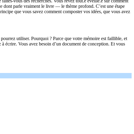
faites-vous des recherches. Vous rêvez tout.e éveillé.e sur comment
ce dont parle vraiment le livre — le thème profond. C’est une étape
du principe que vous savez comment composter vos idées, que vous avez
ourrez utiliser. Pourquoi ? Parce que votre mémoire est faillible, et
ez à écrire. Vous avez besoin d’un document de conception. Et vous