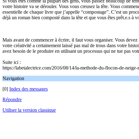
Si vous êtes comme la plupart des gens, vous passez beaucoup de temp
votre histoire va se dérouler. Vous vous creusez la tête. Vous commenc
essentielle de chaque livre que j’appelle “compostage”. C’est un proc
déjà un roman bien composté dans la tête et que vous êtes prêt.e.s à v
Mais avant de commencer à écrire, il faut vous organiser. Vous devez c
votre créativité a certainement laissé pas mal de trous dans votre hi
avez besoin de le produire en utilisant un processus qui ne tue pas vot
Suite ici :
https://labetalectrice.com/2016/08/14/la-methode-du-flocon-de-neige
Navigation
[0]
Index des messages
Répondre
Utiliser la version classique