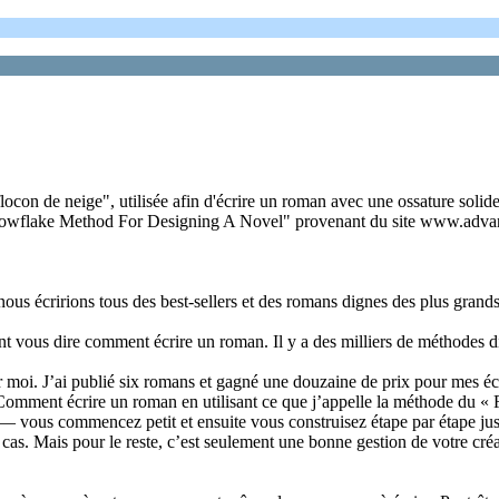
ocon de neige", utilisée afin d'écrire un roman avec une ossature solide
 Snowflake Method For Designing A Novel" provenant du site www.adva
nous écririons tous des best-sellers et des romans dignes des plus grands p
nt vous dire comment écrire un roman. Il y a des milliers de méthodes di
r moi. J’ai publié six romans et gagné une douzaine de prix pour mes écr
“Comment écrire un roman en utilisant ce que j’appelle la méthode du « 
 — vous commencez petit et ensuite vous construisez étape par étape jus
out cas. Mais pour le reste, c’est seulement une bonne gestion de votre cr