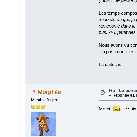
(futur). Je pense (
Les temps composés
Je te dis ce que je 
(antériorité dans le 
bus. -> Il partit dès
Nous avons vu comme
- la postériorité en
La suite :
ici
Re : La conc
Morphée
«
Réponse #1 l
Membre Argent
Merci
je suis