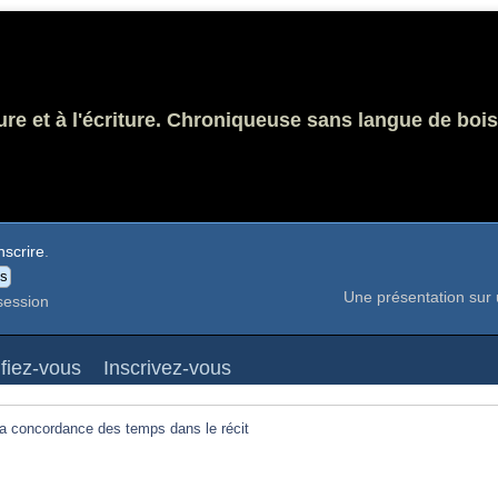
ure et à l'écriture. Chroniqueuse sans langue de bois
nscrire
.
Une présentation sur 
session
ifiez-vous
Inscrivez-vous
a concordance des temps dans le récit 