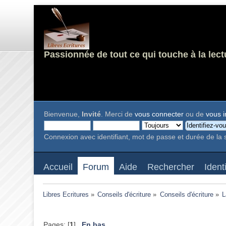
Passionnée de tout ce qui touche à la lect
Bienvenue,
Invité
. Merci de
vous connecter
ou de
vous i
Connexion avec identifiant, mot de passe et durée de la 
Accueil
Forum
Aide
Rechercher
Ident
Libres Ecritures
»
Conseils d'écriture
»
Conseils d'écriture
»
L
Pages: [
1
]
En bas