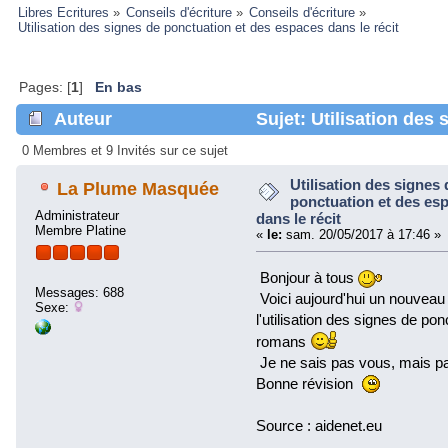
Libres Ecritures
»
Conseils d'écriture
»
Conseils d'écriture
»
Utilisation des signes de ponctuation et des espaces dans le récit 
Pages: [
1
]
En bas
Auteur
Sujet: Utilisation des 
espaces dans le récit (Lu 41693 fois)
0 Membres et 9 Invités sur ce sujet
Utilisation des signes 
La Plume Masquée
ponctuation et des es
Administrateur
dans le récit
Membre Platine
«
le:
sam. 20/05/2017 à 17:46 »
Bonjour à tous
Messages: 688
Voici aujourd'hui un nouveau 
Sexe:
l'utilisation des signes de po
romans
Je ne sais pas vous, mais p
Bonne révision
Source : aidenet.eu