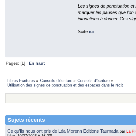
Les signes de ponctuation et le
marquer les pauses que l'on do
intonations à donner. Ces si
Suite
ici
Pages: [
1
]
En haut
Libres Ecritures
»
Conseils d'écriture
»
Conseils d'écriture
»
Utilisation des signes de ponctuation et des espaces dans le récit 
Sujets récents
Ce qu’ils nous ont pris de Léa Morenn Éditions Taurnada
par
La P
[dim. 19/07/2026 à 16:03]