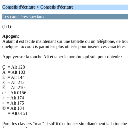
Conseils d'écriture > Conseils d'écriture
Les caractères spéciaux
(1/1)
Apogon
:
Autant il est facile maintenant sur une tablette ou un téléphone, de tro
quelques raccourcis parmi les plus utilisés pour insérer ces caractères.
Appuyer sur la touche Alt et taper le nombre qui suit pour obtenir :
Ç = Alt 128
À = Alt 183
É = Alt 144
È = Alt 212
Ê = Alt 210
œ = Alt 0156
« = Alt 174
» = Alt 175
© = Alt 184
— = Alt 0151
Pour les claviers "mac" il suffit d'enfoncer simultanément la la touche s