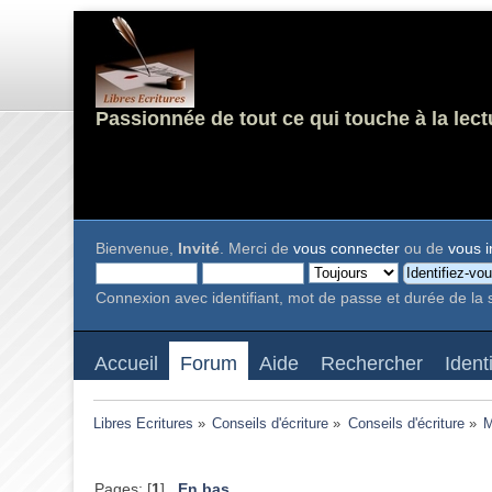
Passionnée de tout ce qui touche à la lect
Bienvenue,
Invité
. Merci de
vous connecter
ou de
vous i
Connexion avec identifiant, mot de passe et durée de la 
Accueil
Forum
Aide
Rechercher
Ident
Libres Ecritures
»
Conseils d'écriture
»
Conseils d'écriture
»
M
Pages: [
1
]
En bas