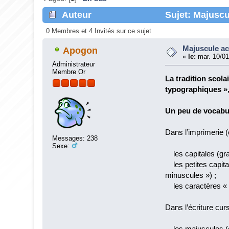
Auteur
Sujet: Majuscu
0 Membres et 4 Invités sur ce sujet
Majuscule a
Apogon
«
le:
mar. 10/01
Administrateur
Membre Or
La tradition scola
typographiques »,
Un peu de vocabu
Dans l’imprimerie (
Messages: 238
Sexe:
les capitales (gra
les petites capital
minuscules ») ;
les caractères « 
Dans l’écriture curs
les majuscules (c