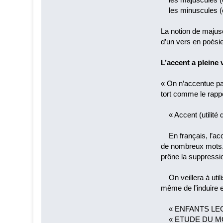
les minuscules (c
La notion de majusc
d’un vers en poésie 
L’accent a pleine
« On n’accentue pas
tort comme le rappe
« Accent (utilité d
En français, l’acce
de nombreux mots. 
prône la suppressi
On veillera à utili
même de l’induire e
« ENFANTS LEGIT
« ETUDE DU MOD