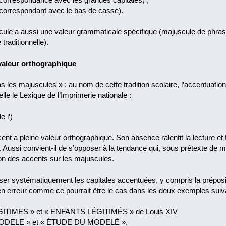
orrespondant avec le bas de casse).
ule a aussi une valeur grammaticale spécifique (majuscule de phrase,
traditionnelle).
 valeur orthographique
 les majuscules » : au nom de cette tradition scolaire, l’accentuation
lle le Lexique de l’Imprimerie nationale :
e l’)
nt a pleine valeur orthographique. Son absence ralentit la lecture et 
Aussi convient-il de s’opposer à la tendance qui, sous prétexte de 
on des accents sur les majuscules.
ser systématiquement les capitales accentuées, y compris la prépositi
n erreur comme ce pourrait être le cas dans les deux exemples suivan
IMES » et « ENFANTS LÉGITIMÉS » de Louis XIV
ELE » et « ÉTUDE DU MODELÉ ».