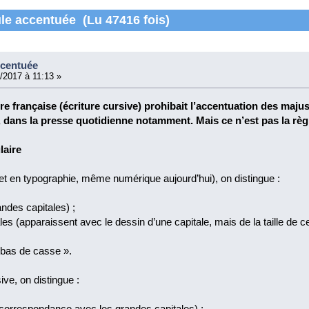
le accentuée (Lu 47416 fois)
ccentuée
/2017 à 11:13 »
ire française (écriture cursive) prohibait l’accentuation des maj
 dans la presse quotidienne notamment. Mais ce n’est pas la règ
laire
et en typographie, même numérique aujourd’hui), on distingue :
ndes capitales) ;
es (apparaissent avec le dessin d’une capitale, mais de la taille de
bas de casse ».
ive, on distingue :
orrespondance avec les grandes capitales) ;