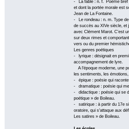
- La fable : n. f. Poème bre
et dont la portée morale est 
Jean de La Fontaine.
- Le rondeau : n. m. Type de
de succès au XIVe siècle, et 
avec Clément Marot. C'est u
sur deux rimes et comportant 
vers ou du premier hémistich
Les genres poétiques
- lyrique : désignait en pre
accompagnement de lyre.
A l’époque moderne, une poé
les sentiments, les émotions,
- épique : poésie qui racont
- dramatique : poésie qui me
- didactique : poésie qui se d
poétique » de Boileau.
- satirique : à partir du 17e s
oratoire, qui s’attaque aux dé
Les satires » de Boileau.
Les écoles