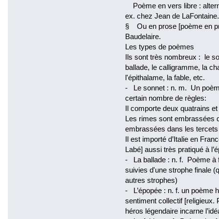
Poème en vers libre : altern
ex. chez Jean de LaFontaine.
§ Ou en prose [poème en pros
Baudelaire.
Les types de poèmes
Ils sont très nombreux : le sonn
ballade, le calligramme, la ch
l'épithalame, la fable, etc.
- Le sonnet : n. m. Un poème
certain nombre de règles:
Il comporte deux quatrains et
Les rimes sont embrassées da
embrassées dans les tercets o
Il est importé d’Italie en Fra
Labé] aussi très pratiqué à l’
- La ballade : n. f. Poème à
suivies d'une strophe finale (
autres strophes)
- L’épopée : n. f. un poème h
sentiment collectif [religieux.
héros légendaire incarne l’id