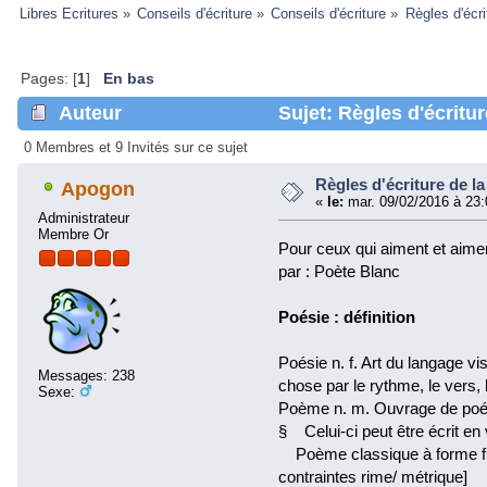
Libres Ecritures
»
Conseils d'écriture
»
Conseils d'écriture
»
Règles d'écri
Pages: [
1
]
En bas
Auteur
Sujet: Règles d'écritur
0 Membres et 9 Invités sur ce sujet
Règles d'écriture de la
Apogon
«
le:
mar. 09/02/2016 à 23:
Administrateur
Membre Or
Pour ceux qui aiment et aimer
par : Poète Blanc
Poésie : définition
Poésie n. f. Art du langage v
Messages: 238
chose par le rythme, le vers, 
Sexe:
Poème n. m. Ouvrage de poé
§ Celui-ci peut être écrit en
Poème classique à forme fix
contraintes rime/ métrique]