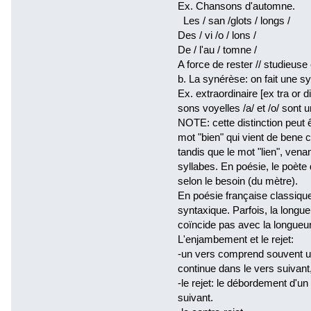
Ex. Chansons d'automne.
Les / san /glots / longs /
Des / vi /o / lons /
De / l'au / tomne /
A force de rester // studieuse
b. La synérèse: on fait une sy
Ex. extraordinaire [ex tra or di
sons voyelles /a/ et /o/ sont un
NOTE: cette distinction peut êt
mot "bien" qui vient de bene 
tandis que le mot "lien", ven
syllabes. En poésie, le poète 
selon le besoin (du mètre).
En poésie française classiqu
syntaxique. Parfois, la longu
coïncide pas avec la longueu
L'enjambement et le rejet:
-un vers comprend souvent un
continue dans le vers suivant
-le rejet: le débordement d'u
suivant.