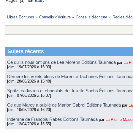
Pages: [
1
]
En haut
Libres Ecritures
»
Conseils d'écriture
»
Conseils d'écriture
»
Règles d'écr
Sujets récents
Ce qu’ils nous ont pris de Léa Morenn Éditions Taurnada
par
La P
[dim. 19/07/2026 à 16:03]
Derrière les volets bleus de Florence Tachoires Éditions Taurnad
[dim. 28/06/2026 à 15:48]
Spritz, cadavres et chocolats de Juliette Sachs Éditions Taurnad
[dim. 07/06/2026 à 16:07]
Ce que Marcy a oublié de Marion Cabrol Éditions Taurnada
par
La
[dim. 10/05/2026 à 16:20]
Indemne de François Rabes Éditions Taurnada
par
La Plume Masq
[dim. 12/04/2026 à 16:55]