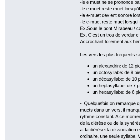
-le e muet ne se prononce pas 
-le e muet reste muet lorsqu'il
-le e-muet devient sonore lor
-le e-muet reste muet lorsqu'i
Ex.Sous le pont Mirabeau / co
Ex. C'est un trou de verdur e 
Accrochant follement aux her
Les vers les plus fréquents s
un alexandrin: de 12 pi
un octosyllabe: de 8 pi
un décasyllabe: de 10 p
un heptasyllabe: de 7 p
un hexasyllabe: de 6 pi
- Quelquefois on remarque 
muets dans un vers, il manqu
rythme constant. A ce moment-
de la diérèse ou de la synérè
a. la diérèse: la dissociation
ordinaire, une seule syllabe. V