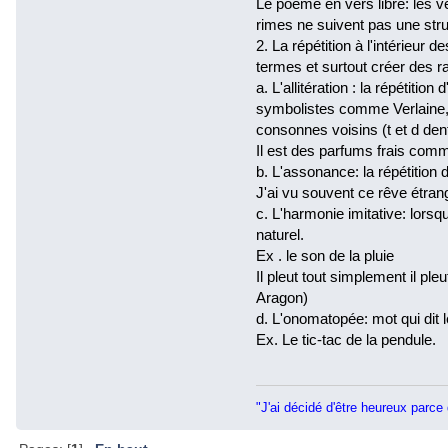
Le poème en vers libre: les ve
rimes ne suivent pas une struc
2. La répétition à l'intérieur 
termes et surtout créer des r
a. L'allitération : la répétit
symbolistes comme Verlaine, e
consonnes voisins (t et d den
Il est des parfums frais comm
b. L'assonance: la répétition
J'ai vu souvent ce rêve étrang
c. L'harmonie imitative: lorsq
naturel.
Ex . le son de la pluie
Il pleut tout simplement il ple
Aragon)
d. L'onomatopée: mot qui dit 
Ex. Le tic-tac de la pendule.
"J'ai décidé d'être heureux parce 